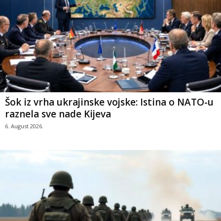
Šok iz vrha ukrajinske vojske: Istina o NATO-u
raznela sve nade Kijeva
6. August 2026.