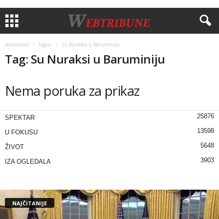
Naslovnica
Tagovi
Su Nuraksi u Baruminiju
Tag: Su Nuraksi u Baruminiju
Nema poruka za prikaz
25876
SPEKTAR
13598
U FOKUSU
5648
ŽIVOT
3903
IZA OGLEDALA
NAJČITANIJE