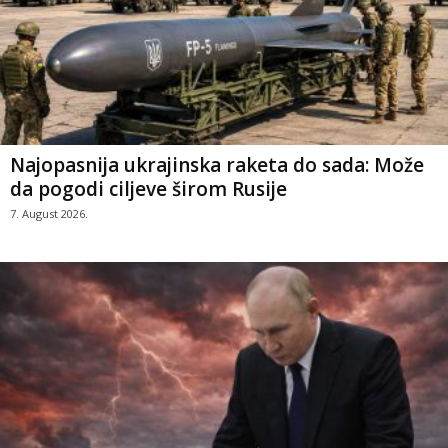
Najopasnija ukrajinska raketa do sada: Može
da pogodi ciljeve širom Rusije
7. August 2026.