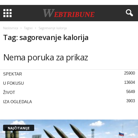
Naslovnica
Tagovi
Sagorevanje kalorija
Tag: sagorevanje kalorija
Nema poruka za prikaz
25900
SPEKTAR
13604
U FOKUSU
5649
ŽIVOT
3903
IZA OGLEDALA
NAJČITANIJE