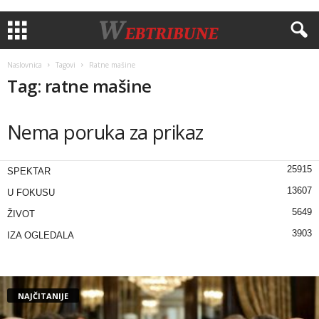
Naslovnica
Tagovi
Rаtnе mаšinе
Tag: rаtnе mаšinе
Nema poruka za prikaz
25915
SPEKTAR
13607
U FOKUSU
5649
ŽIVOT
3903
IZA OGLEDALA
NAJČITANIJE