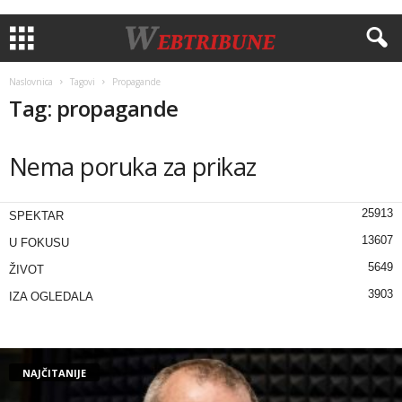
Naslovnica
Tagovi
Propagande
Tag: propagande
Nema poruka za prikaz
25913
SPEKTAR
13607
U FOKUSU
5649
ŽIVOT
3903
IZA OGLEDALA
NAJČITANIJE