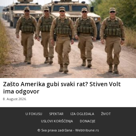
Zašto Amerika gubi svaki rat? Stiven Volt
ima odgovor
8. August 2026.
U FOKUSU
SPEKTAR
IZA OGLEDALA
ŽIVOT
USLOVI KORIŠĆENJA
DONACIJE
© Sva prava zadržana -
Webtribune.rs