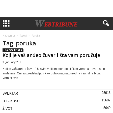
Naslovnica
Tagovi
Poruka
Tag: poruka
IZA OGLEDALA
Koji je vaš anđeo čuvar i šta vam poručuje
3. January 2018.
Koji je vaš anđeo čuvar? U svim velikim monoteističkim verama govori se o
anđelima. Oni su predstavljani kao duhovna, natprirodna i suptilna bića.
Vernici svih...
25913
SPEKTAR
13607
U FOKUSU
5649
ŽIVOT