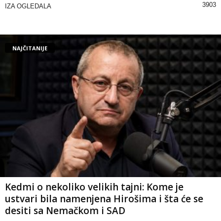
3903
IZA OGLEDALA
NAJČITANIJE
Kedmi o nekoliko velikih tajni: Kome je
ustvari bila namenjena Hirošima i šta će se
desiti sa Nemačkom i SAD