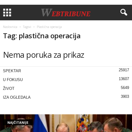
Naslovnica
Tagovi
Plastična operacija
Tag: plastična operacija
Nema poruka za prikaz
25917
SPEKTAR
13607
U FOKUSU
5649
ŽIVOT
3903
IZA OGLEDALA
NAJČITANIJE