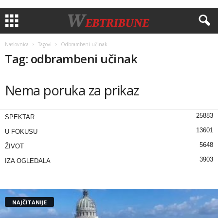
Naslovnica
Tagovi
Odbrambeni učinak
Tag: odbrambeni učinak
Nema poruka za prikaz
25883
SPEKTAR
13601
U FOKUSU
5648
ŽIVOT
3903
IZA OGLEDALA
NAJČITANIJE