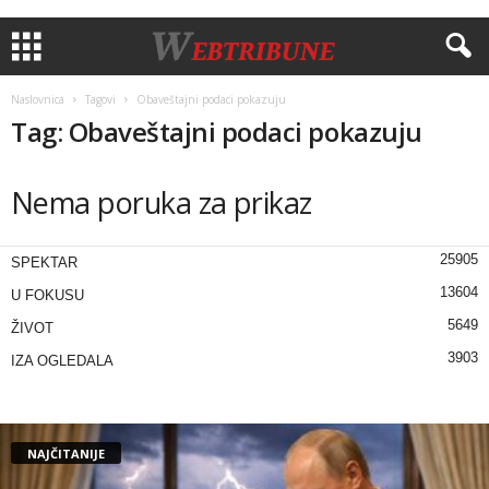
Naslovnica
Tagovi
Obaveštajni podaci pokazuju
Tag: Obaveštajni podaci pokazuju
Nema poruka za prikaz
25905
SPEKTAR
13604
U FOKUSU
5649
ŽIVOT
3903
IZA OGLEDALA
NAJČITANIJE