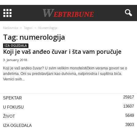
Naslovnica
Tagovi
Numerologija
Tag: numerologija
IZA OGLEDALA
Koji je vaš anđeo čuvar i šta vam poručuje
3. January 2018.
Koji je vaš anđeo čuvar? U svim velikim monoteističkim verama govori se o
anđelima. Oni su predstavljani kao duhovna, natprirodna i suptilna bića.
Vernici svih...
25917
SPEKTAR
13607
U FOKUSU
5649
ŽIVOT
3903
IZA OGLEDALA