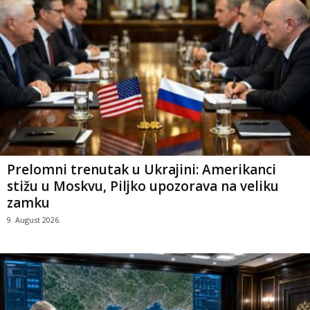
Prelomni trenutak u Ukrajini: Amerikanci
stižu u Moskvu, Piljko upozorava na veliku
zamku
9. August 2026.