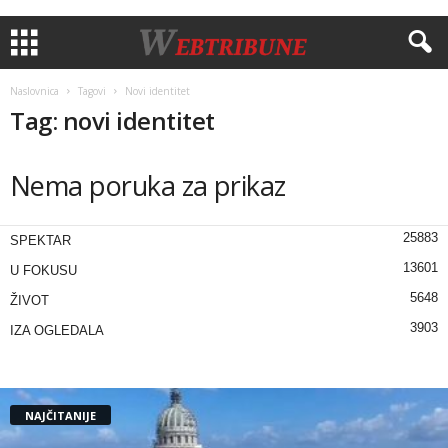
Naslovnica
Tagovi
Novi identitet
Tag: novi identitet
Nema poruka za prikaz
25883
SPEKTAR
13601
U FOKUSU
5648
ŽIVOT
3903
IZA OGLEDALA
NAJČITANIJE