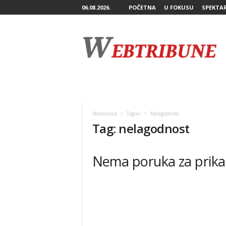
06.08.2026.
POČETNA
U FOKUSU
SPEKTA
W
e
b
T
r
i
b
u
n
Naslovnica
Tagovi
Nelagodnost
e
Tag: nelagodnost
Nema poruka za prika