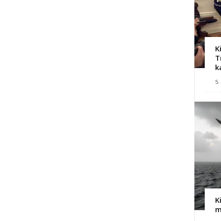
K
T
k
5.
K
m