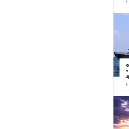
5.
R
o
u
5.