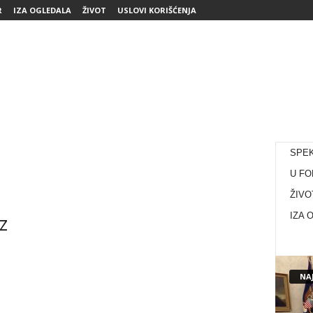
R
IZA OGLEDALA
ŽIVOT
USLOVI KORIŠĆENJA
SPE
U FO
ŽIVO
z
IZA 
NAJ