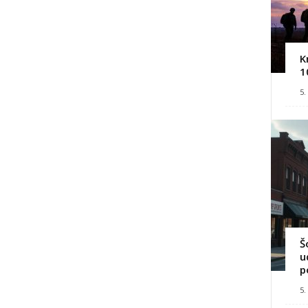
K
1
5.
Š
u
p
5.