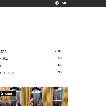
25876
KTAR
13598
KUSU
5648
T
3903
OGLEDALA
ČITANIJE