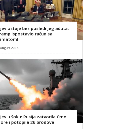
ijev ostaje bez poslednjeg aduta:
ramp ispostavio račun sa
amatom!
 August 2026.
ijev u šoku: Rusija zatvorila Crno
ore i potopila 26 brodova