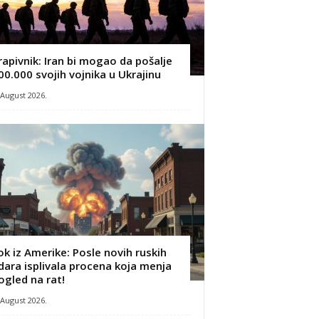
rapivnik: Iran bi mogao da pošalje
00.000 svojih vojnika u Ukrajinu
 August 2026.
ok iz Amerike: Posle novih ruskih
dara isplivala procena koja menja
ogled na rat!
 August 2026.