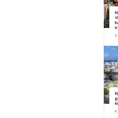
N
V
k
I
6.
N
g
K
6.