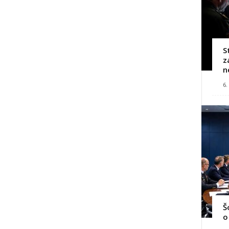
S
z
n
6.
Š
o