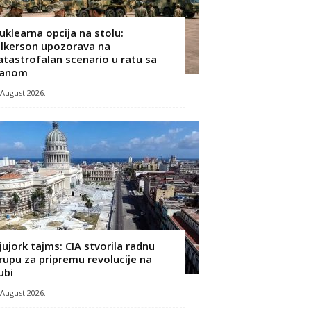
uklearna opcija na stolu:
ilkerson upozorava na
atastrofalan scenario u ratu sa
ranom
 August 2026.
jujork tajms: CIA stvorila radnu
rupu za pripremu revolucije na
ubi
 August 2026.