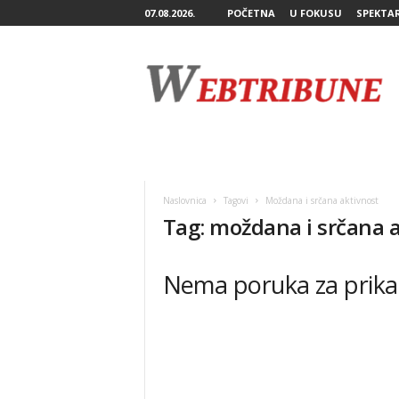
07.08.2026.
POČETNA
U FOKUSU
SPEKTA
W
e
b
T
r
i
b
u
n
Naslovnica
Tagovi
Moždana i srčana aktivnost
e
Tag: moždana i srčana 
Nema poruka za prika