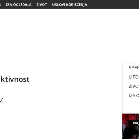
R
IZA OGLEDALA
ŽIVOT
USLOVI KORIŠĆENJA
SPE
aktivnost
U FO
ŽIVO
z
IZA 
NAJ