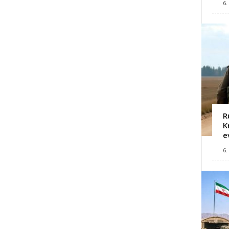
6.
R
K
e
6.