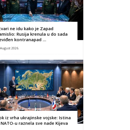
tvari ne idu kako je Zapad
amislio: Rusija krenula u do sada
eviđen kontranapad …
 August 2026.
ok iz vrha ukrajinske vojske: Istina
 NATO-u raznela sve nade Kijeva