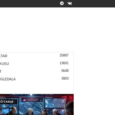
25887
KTAR
13601
KUSU
5648
T
3903
OGLEDALA
ČITANIJE