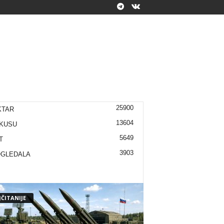
25900
KTAR
13604
KUSU
5649
T
3903
OGLEDALA
ČITANIJE