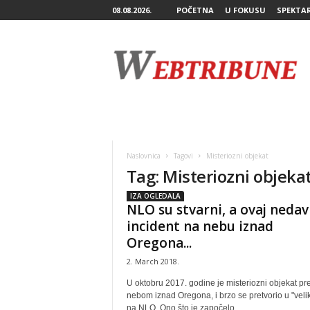
08.08.2026.
POČETNA
U FOKUSU
SPEKTA
W
e
b
T
r
i
b
u
n
Naslovnica
Tagovi
Misteriozni objekat
e
Tag: Misteriozni objeka
IZA OGLEDALA
NLO su stvarni, a ovaj nedav
incident na nebu iznad
Oregona...
2. March 2018.
U oktobru 2017. godine je misteriozni objekat pr
nebom iznad Oregona, i brzo se pretvorio u "velik
na NLO. Ono što je započelo...