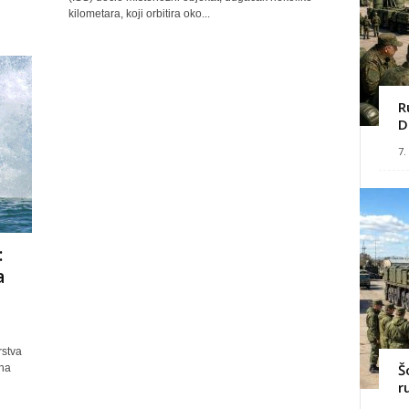
kilometara, koji orbitira oko...
R
D
7.
:
a
rstva
Š
ona
r