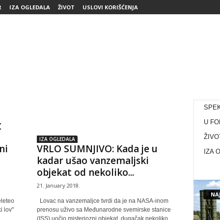
R
IZA OGLEDALA
ŽIVOT
USLOVI KORIŠĆENJA
SPE
t
U FO
ŽIVO
IZA OGLEDALA
ni
VRLO SUMNJIVO: Kada je u
IZA 
kadar ušao vanzemaljski
objekat od nekoliko...
21. January 2018.
NAJ
eleteo
Lovac na vanzemaljce tvrdi da je na NASA-inom
i lov"
prenosu uživo sa Međunarodne svemirske stanice
(ISS) uočio misteriozni objekat, dugačak nekoliko