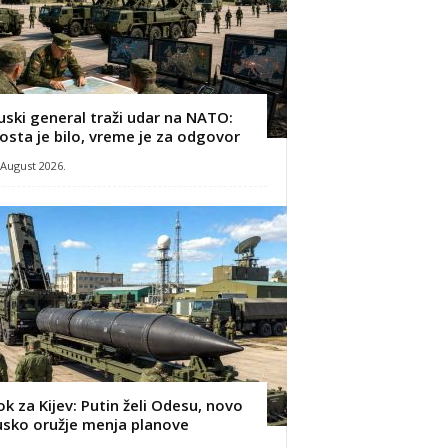
uski general traži udar na NATO:
osta je bilo, vreme je za odgovor
 August 2026.
ok za Kijev: Putin želi Odesu, novo
usko oružje menja planove