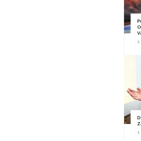
P
O
V
7.
D
Z
7.