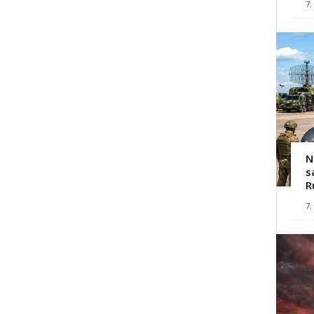
7.
N
s
R
7.