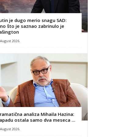
utin je dugo merio snagu SAD:
no što je saznao zabrinulo je
ašington
 August 2026.
ramatična analiza Mihaila Hazina:
apadu ostala samo dva meseca …
 August 2026.