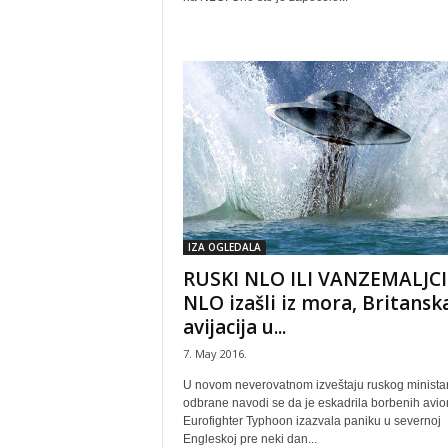
IZA OGLEDALA
RUSKI NLO ILI VANZEMALJCI
NLO izašli iz mora, Britansk
avijacija u...
7. May 2016.
U novom neverovatnom izveštaju ruskog minista
odbrane navodi se da je eskadrila borbenih avi
Eurofighter Typhoon izazvala paniku u severnoj
Engleskoj pre neki dan...