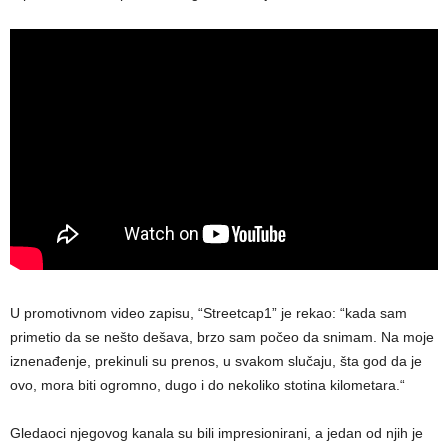
U promotivnom video zapisu, “Streetcap1” je rekao: “kada sam
primetio da se nešto dešava, brzo sam počeo da snimam. Na moje
iznenađenje, prekinuli su prenos, u svakom slučaju, šta god da je
ovo, mora biti ogromno, dugo i do nekoliko stotina kilometara.“
Gledaoci njegovog kanala su bili impresionirani, a jedan od njih je