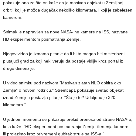
pokazuje ono za šta on kaže da je masivan objekat u Zemljinoj
orbiti, koji je možda dugačak nekoliko kilometara, i koji je zabeležen
kamerom.
Snimak je napravljen sa nove NASA-ine kamere na ISS, nazvane
HD eksperimentom posmatranja Zemlje.
Njegov video je izmamo pitanje da li bi to mogao biti misteriozni
plutajući grad za koji neki veruju da postaje vidljiv kroz portal iz
druge dimenzije.
U video snimku pod nazivom “Masivan zlatan NLO obitira oko
Zemlje“ o novom “otkriću,“ Streetcap1 pokazuje svetao objekat
iznad Zemlje i postavlja pitanje: “Šta je to? Udaljeno je 320
kilometara.“
U jednom momentu se prikazuje prekid prenosa od strane NASA-e,
koja kaže: “HD eksperiment posmatranja Zemlje ili menja kamere,
ili prolazimo kroz privremeni gubitak struje sa ISS-a.“