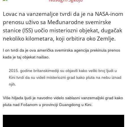
Lovac na vanzemaljce tvrdi da je na NASA-inom
prenosu uživo sa Međunarodne svemirske
stanice (ISS) uočio misteriozni objekat, dugačak
nekoliko kilometara, koji orbitira oko Zemlje.
I on tvrdi da je ova američka svemirska agencija prekinula prenos
kada je taj objekat naišao.
godine britanskimediji su objavili kako veliki broj ljudi u
Kini tvrdi da su videli misteriozni grad kako pluta na nebu iznad
njih.
Više hiljada ljudi je navodno videlo sablasni vanzemaljski grad kako
pluta nad Fošanom u provinciji Guangdong u Kini.