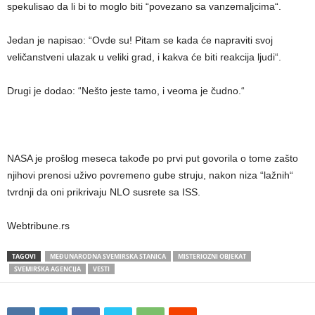
spekulisao da li bi to moglo biti “povezano sa vanzemaljcima“.
Jedan je napisao: “Ovde su! Pitam se kada će napraviti svoj
veličanstveni ulazak u veliki grad, i kakva će biti reakcija ljudi“.
Drugi je dodao: “Nešto jeste tamo, i veoma je čudno.“
NASA je prošlog meseca takođe po prvi put govorila o tome zašto
njihovi prenosi uživo povremeno gube struju, nakon niza “lažnih“
tvrdnji da oni prikrivaju NLO susrete sa ISS.
Webtribune.rs
TAGOVI
MEĐUNARODNA SVEMIRSKA STANICA
MISTERIOZNI OBJEKAT
SVEMIRSKA AGENCIJA
VESTI