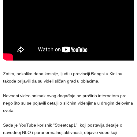
Zatim, nekoliko dana kasnije, ljudi u provinciji Đangsi u Kini su
takođe prijavili da su videli sličan grad u oblacima.
Navodni video snimak ovog događaja se proširio internetom pre
nego što su se pojavili detalji o sličnim viđenjima u drugim delovima
sveta.
Sada je YouTube korisnik “Streetcap1”, koji postavlja detalje o
navodnoj NLO i paranormalnoj aktivnosti, objavio video koji