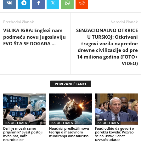
Prethodni članak
Naredni članak
VELIKA IGRA: Englezi nam
SENZACIONALNO OTKRIĆE
podmeću novu Jugoslaviju
U TURSKOJ: Otkriveni
EVO ŠTA SE DOGAĐA …
tragovi vozila napredne
drevne civilizacije od pre
14 miliona godina (FOTO+
VIDEO)
POVEZANI ČLANCI
IZA OGLEDALA
IZA OGLEDALA
IZA OGLEDALA
Da li je mozak samo
Naučnici predložili novu
Fauči odbio da govori o
prijemnik? Svest postoji
teoriju o masovnom
poreklu kovida: Pozvao
izvan nas, kaže
izumiranju dinosaurusa
se na Ustav, Senat
neurobiolog
uzvraća udarac