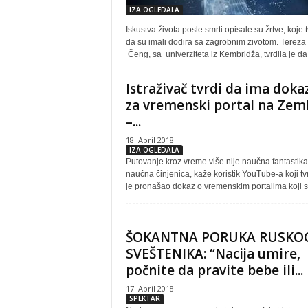
IZA OGLEDALA
Iskustva života posle smrti opisale su žrtve, koje 
da su imali dodira sa zagrobnim zivotom. Tereza
Čeng, sa univerziteta iz Kembridža, tvrdila je da.
Istraživač tvrdi da ima doka
za vremenski portal na Zeml
–...
18. April 2018.
IZA OGLEDALA
Putovanje kroz vreme više nije naučna fantastika
naučna činjenica, kaže koristik YouTube-a koji tv
je pronašao dokaz o vremenskim portalima koji se
ŠOKANTNA PORUKA RUSKO
SVEŠTENIKA: “Nacija umire,
počnite da pravite bebe ili...
17. April 2018.
SPEKTAR