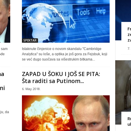
F
z
z
SPEKTAR
7.
n sam
Istaknute činjenice o novom skandalu "Cambridge
ođe
Analytica" su loše, a optika je još gora za Fejsbuk, koji
se već dugo suočava sa višestrukim bitkama...
na
ZAPAD U ŠOKU I JOŠ SE PITA:
Šta raditi sa Putinom...
ni
6. May 2018.
ju, da
u
R
u