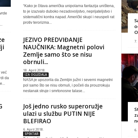
“Kako je čitava američka unipolarna fantazija uništena,
to je izazvalo duboko nezadovoljstvo, neprijateljstvo i
tvrde
sistematični kontra napad. Američki skupi i neuspeli rat
S
protiv terorizma...
..
o
O
ze
JEZIVO PREDVIĐANJE
7.
ji
NAUČNIKA: Magnetni polovi
Zemlje samo što se nisu
obrnuli...
18. April 2018.
 već
IZA OGLEDALA
rdi da
NASA je upozorila da Zemljin južni i severni magnetni
...
pol samo što se nisu obrnuli, i počeli da prouzrokuju
nestanak struje i smrtonosne talase...
G
Još jedno rusko superoružje
S
ulazi u službu PUTIN NIJE
z
BLEFIRAO
n
6. April 2018.
6.
SPEKTAR