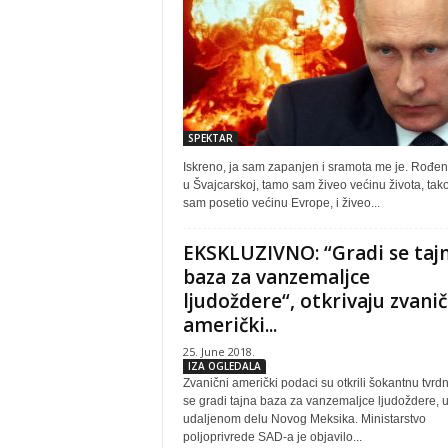
SPEKTAR
Iskreno, ja sam zapanjen i sramota me je. Rođe
u Švajcarskoj, tamo sam živeo većinu života, tak
sam posetio većinu Evrope, i živeo...
EKSKLUZIVNO: “Gradi se taj
baza za vanzemaljce
ljudoždere“, otkrivaju zvanič
američki...
25. June 2018.
IZA OGLEDALA
Zvanični američki podaci su otkrili šokantnu tvrdn
se gradi tajna baza za vanzemaljce ljudoždere, 
udaljenom delu Novog Meksika. Ministarstvo
poljoprivrede SAD-a je objavilo...