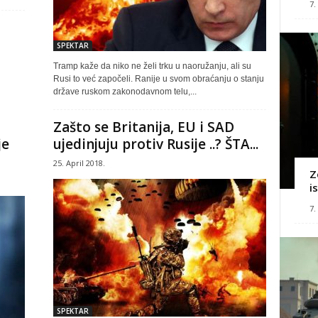
7.
SPEKTAR
Tramp kaže da niko ne želi trku u naoružanju, ali su
Rusi to već započeli. Ranije u svom obraćanju o stanju
države ruskom zakonodavnom telu,...
Zašto se Britanija, EU i SAD
je
ujedinjuju protiv Rusije ..? ŠTA...
25. April 2018.
Z
i
7.
SPEKTAR