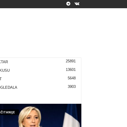
25891
KTAR
13601
KUSU
5648
T
3903
OGLEDALA
ČITANIJE