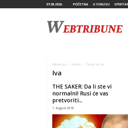
07.08.2026.
POČETNA
U FOKUSU
SPEKTA
W
e
b
T
r
i
b
u
n
Naslovnica
Autora
Članak od Iva
e
Iva
THE SAKER: Da li ste vi
normalni! Rusi će vas
pretvoriti...
1. August 2018.