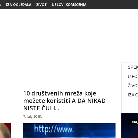
R
IZA OGLEDALA
ŽIVOT
USLOVI KORIŠĆENJA
SPE
U FO
ŽIVO
10 društvenih mreža koje
IZA 
možete koristiti A DA NIKAD
NISTE ČULI...
7. July 2018.
NAJ