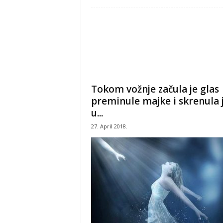
Tokom vožnje začula je glas
preminule majke i skrenula 
u...
27. April 2018.