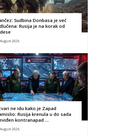
ančez: Sudbina Donbasa je već
dlučena: Rusija je na korak od
dese
 August 2026.
tvari ne idu kako je Zapad
amislio: Rusija krenula u do sada
eviđen kontranapad …
 August 2026.