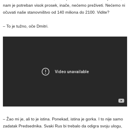
nam je potreban visok prosek, inače, nećemo preživeti. Nećemo ni
očuvati naše stanovništvo od 140 miliona do 2100. Vidite?
– To je tužno, oče Dmitri.
– Žao mi je, ali to je istina. Ponekad, istina je gorka. I to nije samo
zadatak Predsednika. Svaki Rus bi trebalo da odigra svoju ulogu,