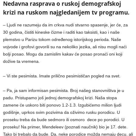
Nedavna rasprava o ruskoj demografskoj
krizi na ruskom najgledanijem tv programu.
– Ljudi ne razumeju da im crkva nudi stvarno spasenje, jer će, za
30 godina, čistiti kineske čizme i raditi kao taksisti, kao i naše
plemstvo u Parizu tokom određenog istorijskog perioda. Naše
vojvode i grofovi govorili su na nekoliko jezika, ali nisu mogli naći
bolji posao. Mogu da zamislim kakav će posao pronaći oni koji
dožive ta vremena.
– Vi ste pesimista. Imate prilično pesimističan pogled na svet.
– Pa, ja sam informisan pesimista. Broj našeg stanovništva je u
padu. Pristupamo još jednoj demografskoj krizi. Naša stopa
zamene će uskoro biti ponovo 1.2-1.3. Izgubićemo milion ljudi
godišnje, uprkos svim pozivima da oživimo rusku porodicu. U
proseku treba da bude sedmoro ili osmoro dece po porodici. U
proseku! Na primer, Mendeleev (poznati naučnik) bio je 17. dete.
Tako bi trebalo da bude. Da, neke porodice možda nemaju decu, ali