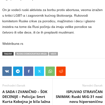
On je vodeći ruski aktivista za borbu protiv abortusa, veoma izražen
u kritici LGBT-a i zagovornik kućnog školovanja. Rukovodi
komitetom Ruske crkve za porodicu, majčinstvo i decu i glasno
insistira na tome da Rusi počinju da imaju velike porodice sa
četvoro ili više dece, ili će ih preplaviti muslimani.
Webtribune.rs
TAGOVI
RUSKA DEMOGRAFSKA KRIZA
VESTI
Prethodni članak
Naredni članak
A SADA I ZVANIČNO – ŠOK
ISPLIVAO STRAVIČAN
DECENIJE – Policija: Smrt
SNIMAK: Ruski MiG-31 nosi
Kurta Kobejna je bila lažna
novu hipersoničnu