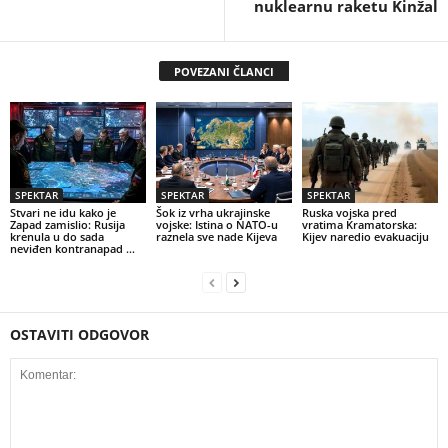
nuklearnu raketu Kinžal
POVEZANI ČLANCI
SPEKTAR
SPEKTAR
SPEKTAR
Stvari ne idu kako je
Šok iz vrha ukrajinske
Ruska vojska pred
Zapad zamislio: Rusija
vojske: Istina o NATO-u
vratima Kramatorska:
krenula u do sada
raznela sve nade Kijeva
Kijev naredio evakuaciju
neviđen kontranapad …
OSTAVITI ODGOVOR