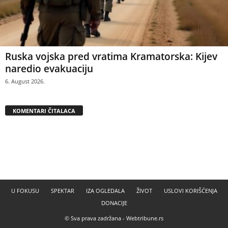
Ruska vojska pred vratima Kramatorska: Kijev
naredio evakuaciju
6. August 2026.
KOMENTARI ČITALACA
U FOKUSU
SPEKTAR
IZA OGLEDALA
ŽIVOT
USLOVI KORIŠĆENJA
DONACIJE
© Sva prava zadržana -
Webtribune.rs