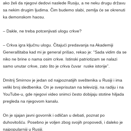
ako želi da njegovi dedovi naslede Rusiju, a ne neku drugu državu
sa nekim drugim ljudima. Čim budemo slabi, zemlja će se okrenuti
ka demonskom haosu.
– Dakle, ne treba potcenjivati ulogu crkve?
– Crkva igra ključnu ulogu. Čitajući predavanja na Akademiji
Generalštaba kad mi je general prišao, rekao je: “Sada vidim da se
niko ne brine o nama osim crkve. Istinski patriotizam se nalazi
samo unutar crkve, zato što je crkva čuvar ruske istorije”.
Dmitrij Smirnov je jedan od najpoznatijih sveštenika u Rusiji i ima
veliki broj sledbenika. On je sveprisutan na televiziji, na radiju i na
YouTube-u, gde njegovi video snimci često dobijaju stotine hiljada
pregleda na njegovom kanalu.
On je sjajan javni govornik i odličan u debati, poznat po
duhovitošću. Posebno je voljen zbog svojih propovedi, i daleko je
najpopularniji u Rusiji.