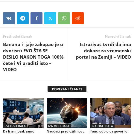
Prethodni članak
Naredni članak
Bananu i jaje zakopao je u
Istraživač tvrdi da ima
dvoristu EVO ŠTA SE
dokaze za vremenski
DESILO NAKON TOGA 100%
portal na Zemlji – VIDEO
ćete i Vi uraditi isto –
VIDEO
POVEZANI ČLANCI
IZA OGLEDALA
IZA OGLEDALA
IZA OGLEDALA
Da li je mozak samo
Naučnici predložili novu
Fauči odbio da govori o