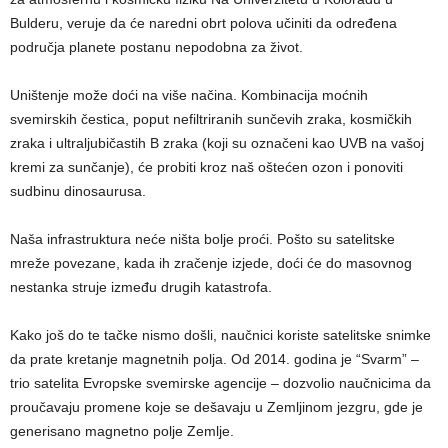
Bulderu, veruje da će naredni obrt polova učiniti da određena
područja planete postanu nepodobna za život.
Uništenje može doći na više načina. Kombinacija moćnih
svemirskih čestica, poput nefiltriranih sunčevih zraka, kosmičkih
zraka i ultraljubičastih B zraka (koji su označeni kao UVB na vašoj
kremi za sunčanje), će probiti kroz naš oštećen ozon i ponoviti
sudbinu dinosaurusa.
Naša infrastruktura neće ništa bolje proći. Pošto su satelitske
mreže povezane, kada ih zračenje izjede, doći će do masovnog
nestanka struje između drugih katastrofa.
Kako još do te tačke nismo došli, naučnici koriste satelitske snimke
da prate kretanje magnetnih polja. Od 2014. godina je “Svarm” –
trio satelita Evropske svemirske agencije – dozvolio naučnicima da
proučavaju promene koje se dešavaju u Zemljinom jezgru, gde je
generisano magnetno polje Zemlje.