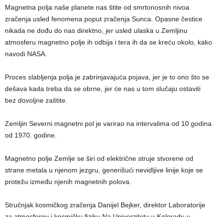
Magnetna polja naše planete nas štite od smrtonosnih nivoa
zračenja usled fenomena poput zračenja Sunca. Opasne čestice
nikada ne dođu do nas direktno, jer usled ulaska u Zemljinu
atmosferu magnetno polje ih odbija i tera ih da se kreću okolo, kako
navodi NASA.
Proces slabljenja polja je zabrinjavajuća pojava, jer je to ono što se
dešava kada treba da se obrne, jer će nas u tom slučaju ostaviti
bez dovoljne zaštite.
Zemljin Severni magnetni pol je varirao na intervalima od 10 godina
od 1970. godine.
Magnetno polje Zemlje se širi od električne struje stvorene od
strane metala u njenom jezgru, generišući nevidljive linije koje se
protežu između njenih magnetnih polova.
Stručnjak kosmičkog zračenja Danijel Bejker, direktor Laboratorije
za atmosfernu i kosmičku fiziku Na Univerzitetu u Koloradu u