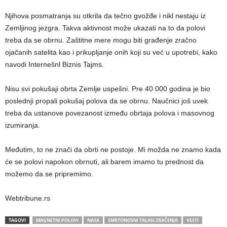
Njihova posmatranja su otkrila da tečno gvožđe i nikl nestaju iz
Zemljinog jezgra. Takva aktivnost može ukazati na to da polovi
treba da se obrnu. Zaštitne mere mogu biti građenje zračno
ojačanih satelita kao i prikupljanje onih koji su već u upotrebi, kako
navodi Internešnl Biznis Tajms.
Nisu svi pokušaji obrta Zemlje uspešni. Pre 40 000 godina je bio
poslednji propali pokušaj polova da se obrnu. Naučnici još uvek
treba da ustanove povezanost između obrtaja polova i masovnog
izumiranja.
Međutim, to ne znači da obrti ne postoje. Mi možda ne znamo kada
će se polovi napokon obrnuti, ali barem imamo tu prednost da
možemo da se pripremimo.
Webtribune.rs
TAGOVI
MAGNETNI POLOVI
NASA
SMRTONOSNI TALASI ZRAČENJA
VESTI