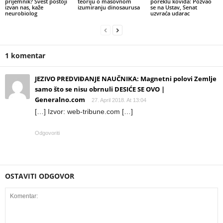
prijemnik? Svest postoji
teoriju o masovnom
poreklu kovida: Pozvao
izvan nas, kaže
izumiranju dinosaurusa
se na Ustav, Senat
neurobiolog
uzvraća udarac
1 komentar
JEZIVO PREDVIĐANJE NAUČNIKA: Magnetni polovi Zemlje
samo što se nisu obrnuli DESIĆE SE OVO |
Generalno.com
27. April 2018. At 13:04
[…] Izvor: web-tribune.com […]
Odgovoriti
OSTAVITI ODGOVOR