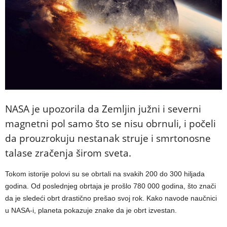
NASA je upozorila da Zemljin južni i severni
magnetni pol samo što se nisu obrnuli, i počeli
da prouzrokuju nestanak struje i smrtonosne
talase zračenja širom sveta.
Tokom istorije polovi su se obrtali na svakih 200 do 300 hiljada
godina. Od poslednjeg obrtaja je prošlo 780 000 godina, što znači
da je sledeći obrt drastično prešao svoj rok. Kako navode naučnici
u NASA-i, planeta pokazuje znake da je obrt izvestan.