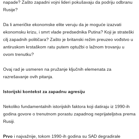
napade? Zašto zapadni vojni lideri pokušavaju da podriju odbranu
Rusije?
Da li američke ekonomske elite veruju da je moguće izazvati
ekonomsku krizu, i smrt vlade predsednika Putina? Koji je strateški
cilj zapadnih političara? Zašto je britanski režim preuzeo vođstvo u
antiruskom krstaškom ratu putem optužbi o lažnom trovanju u
ovom trenutku?
Ovaj rad je usmeren na pružanje ključnih elemenata za
razrešavanje ovih pitanja.
Istorijski kontekst za zapadnu agresiju
Nekoliko fundamentalnih istorijskih faktora koji datiraju iz 1990-ih
godina govore o trenutnom porastu zapadnog neprijateljstva prema
Rusiji.
Prvo
i najvažnije, tokom 1990-ih godina su SAD degradirale