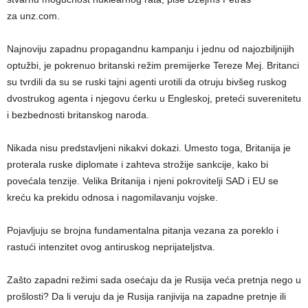
za unz.com.
Najnoviju zapadnu propagandnu kampanju i jednu od najozbiljnijih
optužbi, je pokrenuo britanski režim premijerke Tereze Mej. Britanci
su tvrdili da su se ruski tajni agenti urotili da otruju bivšeg ruskog
dvostrukog agenta i njegovu ćerku u Engleskoj, preteći suverenitetu
i bezbednosti britanskog naroda.
Nikada nisu predstavljeni nikakvi dokazi. Umesto toga, Britanija je
proterala ruske diplomate i zahteva strožije sankcije, kako bi
povećala tenzije. Velika Britanija i njeni pokrovitelji SAD i EU se
kreću ka prekidu odnosa i nagomilavanju vojske.
Pojavljuju se brojna fundamentalna pitanja vezana za poreklo i
rastući intenzitet ovog antiruskog neprijateljstva.
Zašto zapadni režimi sada osećaju da je Rusija veća pretnja nego u
prošlosti? Da li veruju da je Rusija ranjivija na zapadne pretnje ili