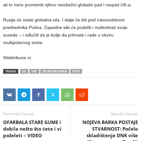
ali to neće promeniti njihov neizbežni globalni pad i raspad UK-a.
Rusija će ostati globalna sila. I dalje će biti pod rukovodstvom
predsednika Putina. Zapadne sile će podeliti i maltretirati svoje
susede – i odlučiti da je bolje da prihvate i rade u okviru
multipolarnog sveta.
Webtribune.rs
TAGOVI
EU
SAD
VELIKA BRITANIJA
VESTI
Prethodni članak
Naredni članak
OFARBALA STARE GUME i
NOJEVA BARKA POSTAJE
dobila nešto što ćete i vi
STVARNOST: Počelo
poželeti – VIDEO
skladištenje DNK više