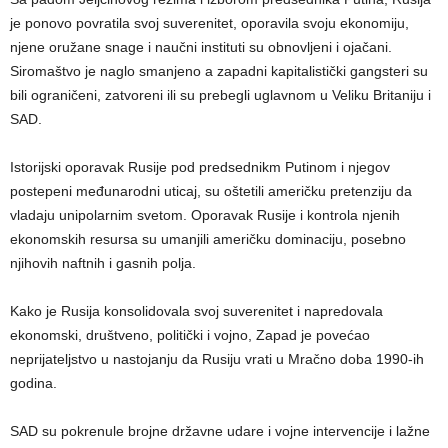
je ponovo povratila svoj suverenitet, oporavila svoju ekonomiju,
njene oružane snage i naučni instituti su obnovljeni i ojačani.
Siromaštvo je naglo smanjeno a zapadni kapitalistički gangsteri su
bili ograničeni, zatvoreni ili su prebegli uglavnom u Veliku Britaniju i
SAD.
Istorijski oporavak Rusije pod predsednikm Putinom i njegov
postepeni međunarodni uticaj, su oštetili američku pretenziju da
vladaju unipolarnim svetom. Oporavak Rusije i kontrola njenih
ekonomskih resursa su umanjili američku dominaciju, posebno
njihovih naftnih i gasnih polja.
Kako je Rusija konsolidovala svoj suverenitet i napredovala
ekonomski, društveno, politički i vojno, Zapad je povećao
neprijateljstvo u nastojanju da Rusiju vrati u Mračno doba 1990-ih
godina.
SAD su pokrenule brojne državne udare i vojne intervencije i lažne