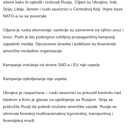
izbore kako bi opkolili i izolovali Rusiju. Ciljani su Ukrajina, Irak,
Sirija, Libija, Jemen i ruski saveznici u Centralnoj Aziji. Vojne baze
NATO-a su se povećale.
Ciljana je ruska ekonomija- sankcije su usmerene na njihov uvoz i
izvoz. Putin je bio podvrgnut ozbiljnoj propagandnoj kampanji
zapadnih medija. Opozicione stranke i političare su finansirale
američke nevladine organizacije.
Kampanja vraćanja od strane SAD-a i EU nije uspela.
Kampanja opkoljavanja nije uspela.
Ukrajina je rasparčana – ruski saveznici su preuzeli kontrolu nad
Istokom a Krim je glasao za ujedinjenje sa Rusijom. Sirija se
pridružila Rusiji da pobedi oružane američke vazale. Rusija se
okrenula kineskoj multinacionalnoj trgovinskoj, transportnoj i
finansijskoj mreži.