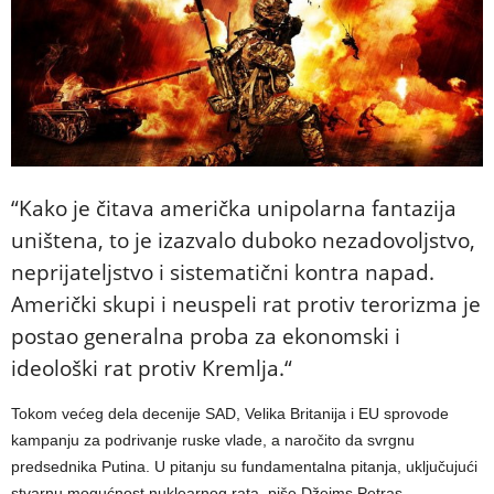
“Kako je čitava američka unipolarna fantazija
uništena, to je izazvalo duboko nezadovoljstvo,
neprijateljstvo i sistematični kontra napad.
Američki skupi i neuspeli rat protiv terorizma je
postao generalna proba za ekonomski i
ideološki rat protiv Kremlja.“
Tokom većeg dela decenije SAD, Velika Britanija i EU sprovode
kampanju za podrivanje ruske vlade, a naročito da svrgnu
predsednika Putina. U pitanju su fundamentalna pitanja, uključujući
stvarnu mogućnost nuklearnog rata, piše Džejms Petras