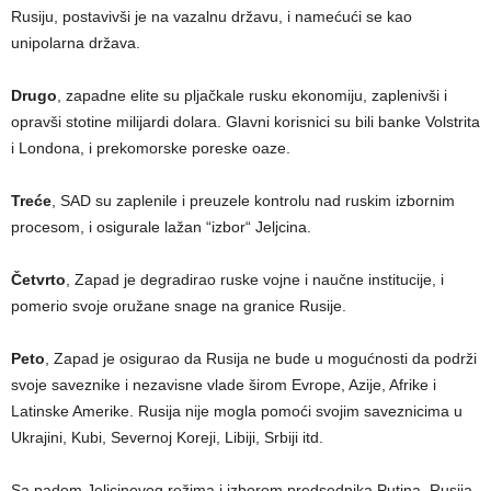
Rusiju, postavivši je na vazalnu državu, i namećući se kao
unipolarna država.
Drugo
, zapadne elite su pljačkale rusku ekonomiju, zaplenivši i
opravši stotine milijardi dolara. Glavni korisnici su bili banke Volstrita
i Londona, i prekomorske poreske oaze.
Treće
, SAD su zaplenile i preuzele kontrolu nad ruskim izbornim
procesom, i osigurale lažan “izbor“ Jeljcina.
Četvrto
, Zapad je degradirao ruske vojne i naučne institucije, i
pomerio svoje oružane snage na granice Rusije.
Peto
, Zapad je osigurao da Rusija ne bude u mogućnosti da podrži
svoje saveznike i nezavisne vlade širom Evrope, Azije, Afrike i
Latinske Amerike. Rusija nije mogla pomoći svojim saveznicima u
Ukrajini, Kubi, Severnoj Koreji, Libiji, Srbiji itd.
Sa padom Jeljcinovog režima i izborom predsednika Putina, Rusija