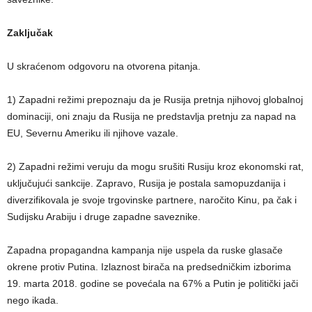
Zaključak
U skraćenom odgovoru na otvorena pitanja.
1) Zapadni režimi prepoznaju da je Rusija pretnja njihovoj globalnoj
dominaciji, oni znaju da Rusija ne predstavlja pretnju za napad na
EU, Severnu Ameriku ili njihove vazale.
2) Zapadni režimi veruju da mogu srušiti Rusiju kroz ekonomski rat,
uključujući sankcije. Zapravo, Rusija je postala samopuzdanija i
diverzifikovala je svoje trgovinske partnere, naročito Kinu, pa čak i
Sudijsku Arabiju i druge zapadne saveznike.
Zapadna propagandna kampanja nije uspela da ruske glasače
okrene protiv Putina. Izlaznost birača na predsedničkim izborima
19. marta 2018. godine se povećala na 67% a Putin je politički jači
nego ikada.