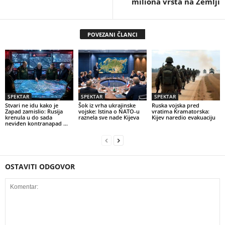
miliona vrsta na Zemlji
POVEZANI ČLANCI
SPEKTAR
SPEKTAR
SPEKTAR
Stvari ne idu kako je
Šok iz vrha ukrajinske
Ruska vojska pred
Zapad zamislio: Rusija
vojske: Istina o NATO-u
vratima Kramatorska:
krenula u do sada
raznela sve nade Kijeva
Kijev naredio evakuaciju
neviđen kontranapad …
OSTAVITI ODGOVOR