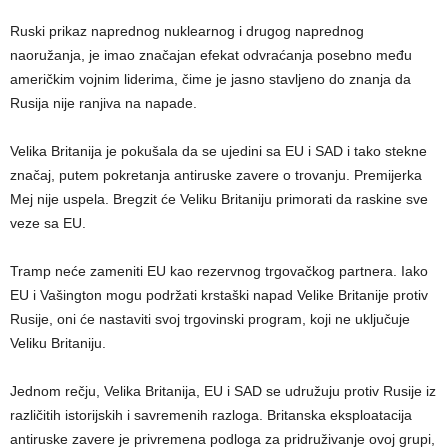
Ruski prikaz naprednog nuklearnog i drugog naprednog
naoružanja, je imao značajan efekat odvraćanja posebno među
američkim vojnim liderima, čime je jasno stavljeno do znanja da
Rusija nije ranjiva na napade.
Velika Britanija je pokušala da se ujedini sa EU i SAD i tako stekne
značaj, putem pokretanja antiruske zavere o trovanju. Premijerka
Mej nije uspela. Bregzit će Veliku Britaniju primorati da raskine sve
veze sa EU.
Tramp neće zameniti EU kao rezervnog trgovačkog partnera. Iako
EU i Vašington mogu podržati krstaški napad Velike Britanije protiv
Rusije, oni će nastaviti svoj trgovinski program, koji ne uključuje
Veliku Britaniju.
Jednom rečju, Velika Britanija, EU i SAD se udružuju protiv Rusije iz
različitih istorijskih i savremenih razloga. Britanska eksploatacija
antiruske zavere je privremena podloga za pridruživanje ovoj grupi,