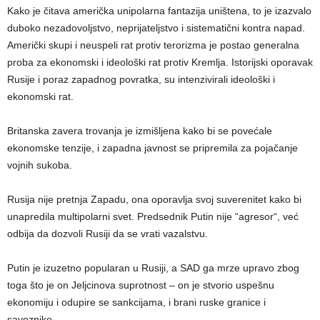
Kako je čitava američka unipolarna fantazija uništena, to je izazvalo
duboko nezadovoljstvo, neprijateljstvo i sistematični kontra napad.
Američki skupi i neuspeli rat protiv terorizma je postao generalna
proba za ekonomski i ideološki rat protiv Kremlja. Istorijski oporavak
Rusije i poraz zapadnog povratka, su intenzivirali ideološki i
ekonomski rat.
Britanska zavera trovanja je izmišljena kako bi se povećale
ekonomske tenzije, i zapadna javnost se pripremila za pojačanje
vojnih sukoba.
Rusija nije pretnja Zapadu, ona oporavlja svoj suverenitet kako bi
unapredila multipolarni svet. Predsednik Putin nije “agresor“, već
odbija da dozvoli Rusiji da se vrati vazalstvu.
Putin je izuzetno popularan u Rusiji, a SAD ga mrze upravo zbog
toga što je on Jeljcinova suprotnost – on je stvorio uspešnu
ekonomiju i odupire se sankcijama, i brani ruske granice i
saveznike.