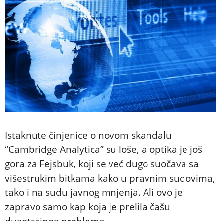
Istaknute činjenice o novom skandalu
“Cambridge Analytica” su loše, a optika je još
gora za Fejsbuk, koji se već dugo suočava sa
višestrukim bitkama kako u pravnim sudovima,
tako i na sudu javnog mnjenja. Ali ovo je
zapravo samo kap koja je prelila čašu