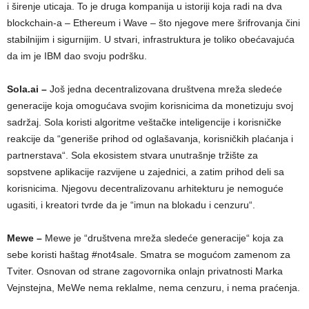
i širenje uticaja. To je druga kompanija u istoriji koja radi na dva
blockchain-a – Ethereum i Wave – što njegove mere šrifrovanja čini
stabilnijim i sigurnijim. U stvari, infrastruktura je toliko obećavajuća
da im je IBM dao svoju podršku.
Sola.ai –
Još jedna decentralizovana društvena mreža sledeće
generacije koja omogućava svojim korisnicima da monetizuju svoj
sadržaj. Sola koristi algoritme veštačke inteligencije i korisničke
reakcije da “generiše prihod od oglašavanja, korisničkih plaćanja i
partnerstava“. Sola ekosistem stvara unutrašnje tržište za
sopstvene aplikacije razvijene u zajednici, a zatim prihod deli sa
korisnicima. Njegovu decentralizovanu arhitekturu je nemoguće
ugasiti, i kreatori tvrde da je “imun na blokadu i cenzuru“.
Mewe –
Mewe je “društvena mreža sledeće generacije“ koja za
sebe koristi haštag #not4sale. Smatra se mogućom zamenom za
Tviter. Osnovan od strane zagovornika onlajn privatnosti Marka
Vejnstejna, MeWe nema reklalme, nema cenzuru, i nema praćenja.