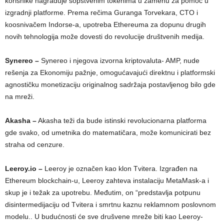
korisnike nagrađuje sopstvenim tokenima u zamenu za pomoć u
izgradnji platforme. Prema rečima Guranga Torvekara, CTO i
koosnivačem Indorse-a, upotreba Ethereuma za dopunu drugih
novih tehnologija može dovesti do revolucije društvenih medija.
Synereo –
Synereo i njegova izvorna kriptovaluta- AMP, nude
rešenja za Ekonomiju pažnje, omogućavajući direktnu i platformski
agnostičku monetizaciju originalnog sadržaja postavljenog bilo gde
na mreži.
Akasha –
Akasha teži da bude istinski revolucionarna platforma
gde svako, od umetnika do matematičara, može komunicirati bez
straha od cenzure.
Leeroy.io –
Leeroy je označen kao klon Tvitera. Izgrađen na
Ethereum blockchain-u, Leeroy zahteva instalaciju MetaMask-a i
skup je i težak za upotrebu. Međutim, on “predstavlja potpunu
disintermedijaciju od Tvitera i smrtnu kaznu reklamnom poslovnom
modelu.. U budućnosti će sve drušvene mreže biti kao Leeroy-