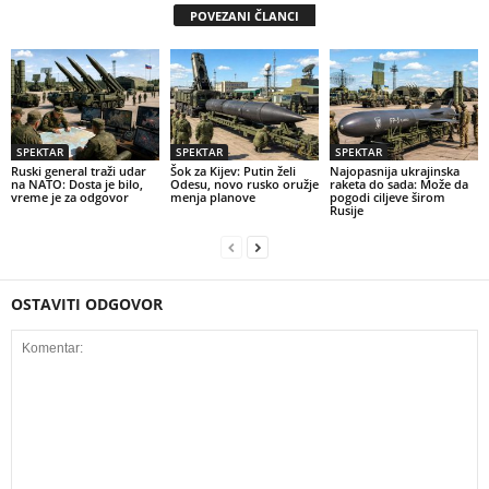
POVEZANI ČLANCI
SPEKTAR
SPEKTAR
SPEKTAR
Ruski general traži udar
Šok za Kijev: Putin želi
Najopasnija ukrajinska
na NATO: Dosta je bilo,
Odesu, novo rusko oružje
raketa do sada: Može da
vreme je za odgovor
menja planove
pogodi ciljeve širom
Rusije
OSTAVITI ODGOVOR