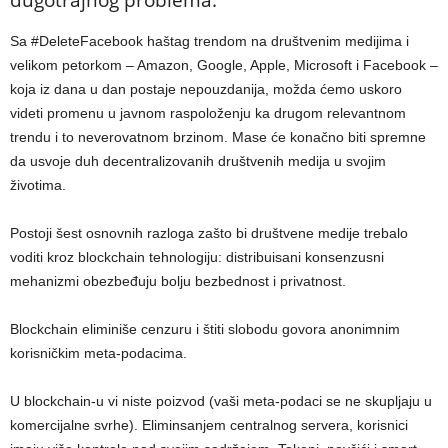
dugotrajnog problema.
Sa #DeleteFacebook haštag trendom na društvenim medijima i
velikom petorkom – Amazon, Google, Apple, Microsoft i Facebook –
koja iz dana u dan postaje nepouzdanija, možda ćemo uskoro
videti promenu u javnom raspoloženju ka drugom relevantnom
trendu i to neverovatnom brzinom. Mase će konačno biti spremne
da usvoje duh decentralizovanih društvenih medija u svojim
životima.
Postoji šest osnovnih razloga zašto bi društvene medije trebalo
voditi kroz blockchain tehnologiju: distribuisani konsenzusni
mehanizmi obezbeđuju bolju bezbednost i privatnost.
Blockchain eliminiše cenzuru i štiti slobodu govora anonimnim
korisničkim meta-podacima.
U blockchain-u vi niste poizvod (vaši meta-podaci se ne skupljaju u
komercijalne svrhe). Eliminsanjem centralnog servera, korisnici