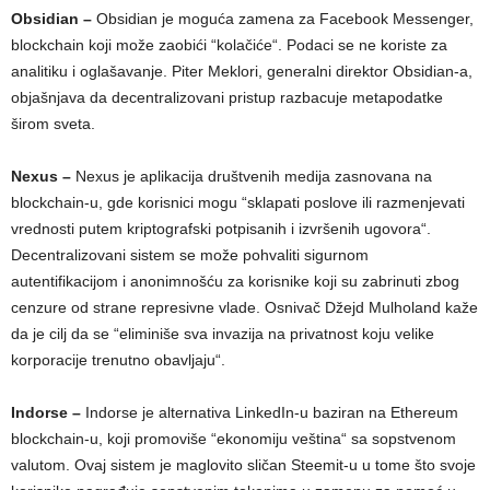
Obsidian –
Obsidian je moguća zamena za Facebook Messenger,
blockchain koji može zaobići “kolačiće“. Podaci se ne koriste za
analitiku i oglašavanje. Piter Meklori, generalni direktor Obsidian-a,
objašnjava da decentralizovani pristup razbacuje metapodatke
širom sveta.
Nexus –
Nexus je aplikacija društvenih medija zasnovana na
blockchain-u, gde korisnici mogu “sklapati poslove ili razmenjevati
vrednosti putem kriptografski potpisanih i izvršenih ugovora“.
Decentralizovani sistem se može pohvaliti sigurnom
autentifikacijom i anonimnošću za korisnike koji su zabrinuti zbog
cenzure od strane represivne vlade. Osnivač Džejd Mulholand kaže
da je cilj da se “eliminiše sva invazija na privatnost koju velike
korporacije trenutno obavljaju“.
Indorse –
Indorse je alternativa LinkedIn-u baziran na Ethereum
blockchain-u, koji promoviše “ekonomiju veština“ sa sopstvenom
valutom. Ovaj sistem je maglovito sličan Steemit-u u tome što svoje