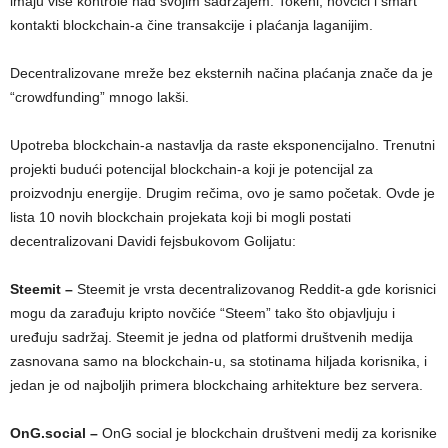
imaju više kontrole nad svojim sadržajem. Tokeni, novčići i smart
kontakti blockchain-a čine transakcije i plaćanja laganijim.
Decentralizovane mreže bez eksternih načina plaćanja znače da je
“crowdfunding” mnogo lakši.
Upotreba blockchain-a nastavlja da raste eksponencijalno. Trenutni
projekti budući potencijal blockchain-a koji je potencijal za
proizvodnju energije. Drugim rečima, ovo je samo početak. Ovde je
lista 10 novih blockchain projekata koji bi mogli postati
decentralizovani Davidi fejsbukovom Golijatu:
Steemit –
Steemit je vrsta decentralizovanog Reddit-a gde korisnici
mogu da zarađuju kripto novčiće “Steem” tako što objavljuju i
uređuju sadržaj. Steemit je jedna od platformi društvenih medija
zasnovana samo na blockchain-u, sa stotinama hiljada korisnika, i
jedan je od najboljih primera blockchaing arhitekture bez servera.
OnG.social –
OnG social je blockchain društveni medij za korisnike