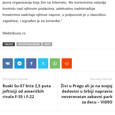
javna organizacija koja živi na Internetu, što korisnicima ostavlja
kontrolu nad njihovim podacima, adekvatno nadoknađuje
kreatorima sadržaja njihove napore, u potpunosti je u vlasništvu
zajednice, i izgrađen je za korisnike.“
Webtribune.rs
TAGOVI
DRUŠTVENE MREŽE
VESTI
Prethodni članak
Naredni članak
Ruski Su-57 biće 2,5 puta
Živi u Pragu ali je na svojoj
jeftiniji od američkih
dedovini u Srbiji napravio
rivala F-35 i F-22
neverovatan zabavni park
za decu – VIDEO