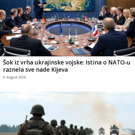
Šok iz vrha ukrajinske vojske: Istina o NATO-u
raznela sve nade Kijeva
6. August 2026.