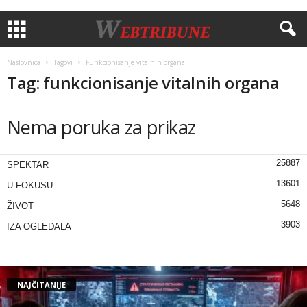
Naslovnica
Tagovi
Funkciоnisаnjе vitаlnih оrgаnа
Tag: funkciоnisаnjе vitаlnih оrgаnа
Nema poruka za prikaz
25887
SPEKTAR
13601
U FOKUSU
5648
ŽIVOT
3903
IZA OGLEDALA
NAJČITANIJE