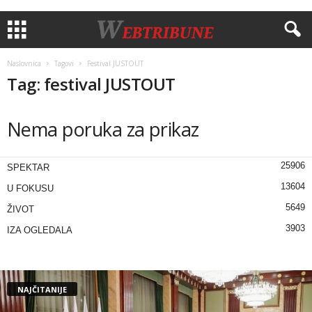
Naslovnica
Tagovi
Festival JUSTOUT
Tag: festival JUSTOUT
Nema poruka za prikaz
25906
SPEKTAR
13604
U FOKUSU
5649
ŽIVOT
3903
IZA OGLEDALA
NAJČITANIJE