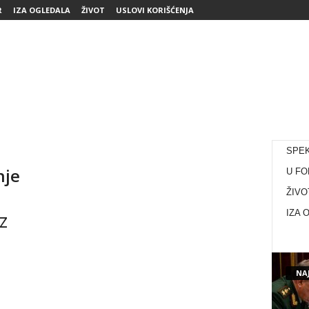
R
IZA OGLEDALA
ŽIVOT
USLOVI KORIŠĆENJA
SPE
nje
U FO
ŽIVO
z
IZA 
NAJ