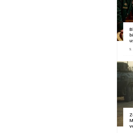
B
b
u
9.
Z
M
v