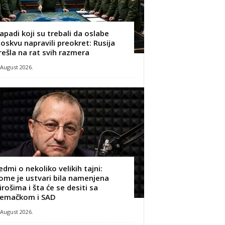
apadi koji su trebali da oslabe
oskvu napravili preokret: Rusija
rešla na rat svih razmera
 August 2026.
edmi o nekoliko velikih tajni:
ome je ustvari bila namenjena
irošima i šta će se desiti sa
emačkom i SAD
 August 2026.