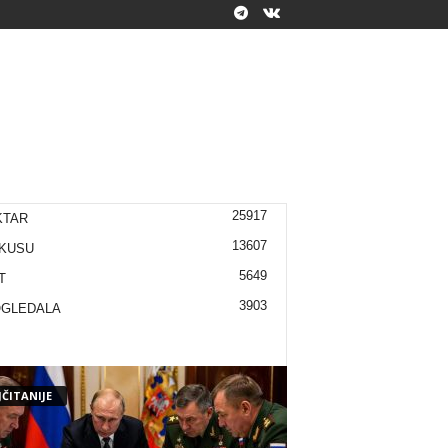
25917
KTAR
13607
KUSU
5649
T
3903
OGLEDALA
ČITANIJE