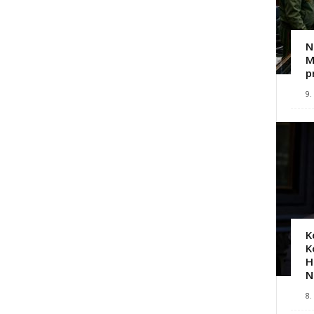
N
M
p
9.
K
K
H
N
8.