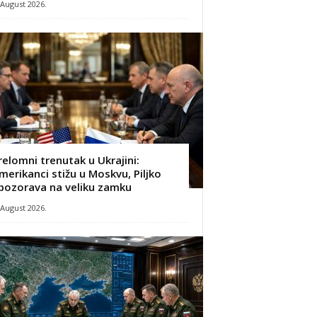
 August 2026.
relomni trenutak u Ukrajini:
merikanci stižu u Moskvu, Piljko
pozorava na veliku zamku
 August 2026.