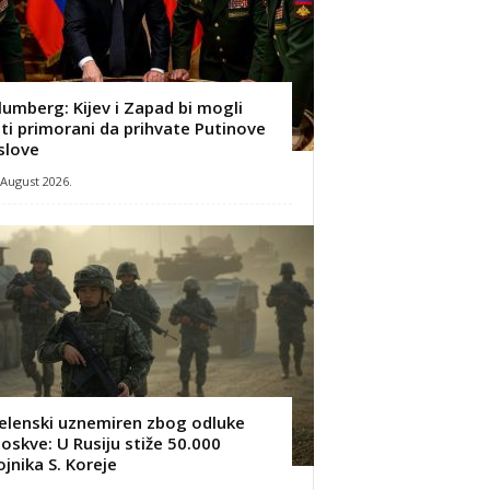
lumberg: Kijev i Zapad bi mogli
iti primorani da prihvate Putinove
slove
 August 2026.
elenski uznemiren zbog odluke
oskve: U Rusiju stiže 50.000
ojnika S. Koreje