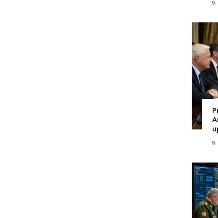
9.
P
A
u
9.