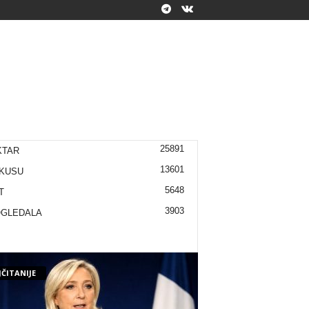
25891
KTAR
13601
KUSU
5648
T
3903
OGLEDALA
ČITANIJE