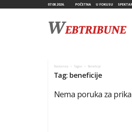
07.08.2026.
POČETNA
U FOKUSU
SPEKTA
W
e
b
T
r
i
b
u
n
Naslovnica
Tagovi
Beneficije
e
Tag: beneficije
Nema poruka za prika