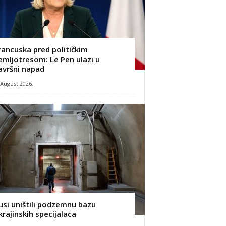
rancuska pred političkim
emljotresom: Le Pen ulazi u
avršni napad
 August 2026.
usi uništili podzemnu bazu
krajinskih specijalaca