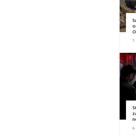
S
o
O
7.
S
z
n
6.