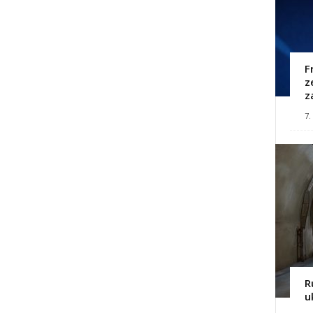
F
z
z
7.
R
u