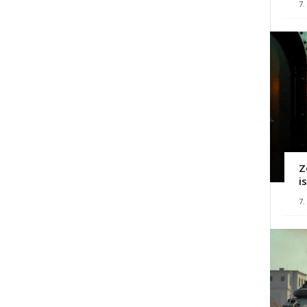
7.
Z
i
7.