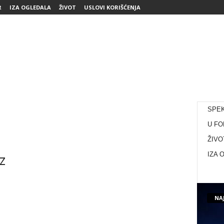
R
IZA OGLEDALA
ŽIVOT
USLOVI KORIŠĆENJA
SPE
U FO
ŽIVO
z
IZA 
NAJ