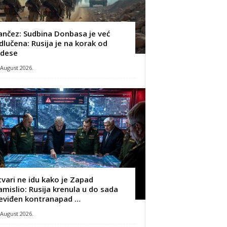
ančez: Sudbina Donbasa je već
dlučena: Rusija je na korak od
dese
 August 2026.
tvari ne idu kako je Zapad
amislio: Rusija krenula u do sada
eviđen kontranapad …
 August 2026.