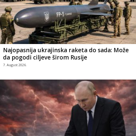
Najopasnija ukrajinska raketa do sada: Može
da pogodi ciljeve širom Rusije
7. August 2026.