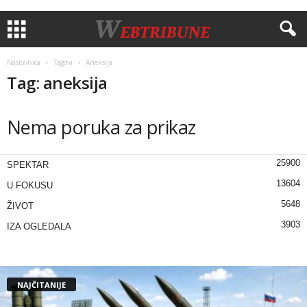
Naslovnica
Tagovi
Aneksija
Tag: aneksija
Nema poruka za prikaz
25900
SPEKTAR
13604
U FOKUSU
5648
ŽIVOT
3903
IZA OGLEDALA
NAJČITANIJE