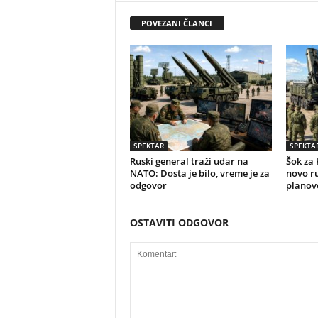
POVEZANI ČLANCI
SPEKTAR
SPEKTA
Ruski general traži udar na
Šok za 
NATO: Dosta je bilo, vreme je za
novo r
odgovor
planov
OSTAVITI ODGOVOR