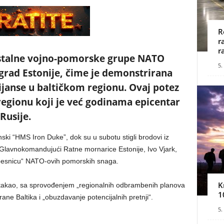
R
r
r
e stalne vojno-pomorske grupe NATO
5.
i grad Estonije, čime je demonstrirana
ijanse u baltičkom regionu. Ovaj potez
regionu koji je već godinama epicentar
Rusije.
tanski “HMS Iron Duke”, dok su u subotu stigli brodovi iz
 Glavnokomandujući Ratne mornarice Estonije, Ivo Vjark,
ni pesnicu“ NATO-ovih pomorskih snaga.
K
stakao, sa sprovođenjem „regionalnih odbrambenih planova
1
rane Baltika i „obuzdavanje potencijalnih pretnji“.
5.