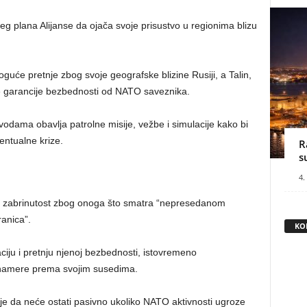
eg plana Alijanse da ojača svoje prisustvo u regionima blizu
guće pretnje zbog svoje geografske blizine Rusiji, a Talin,
e garancije bezbednosti od NATO saveznika.
vodama obavlja patrolne misije, vežbe i simulacije kako bi
entualne krize.
R
s
4.
ila zabrinutost zbog onoga što smatra “nepresedanom
ranica”.
KO
iju i pretnju njenoj bezbednosti, istovremeno
 namere prema svojim susedima.
e da neće ostati pasivno ukoliko NATO aktivnosti ugroze