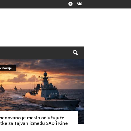
čitanije
menovano je mesto odlučujuće
itke za Tajvan između SAD i Kine