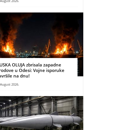
 August 2026.
USKA OLUJA zbrisala zapadne
rodove u Odesi: Vojne isporuke
avršile na dnu!
 August 2026.