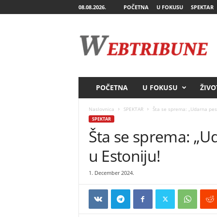
08.08.2026.
POČETNA
U FOKUSU
SPEKTAR
W
e
b
T
r
i
b
POČETNA
U FOKUSU
ŽIVO
u
n
Naslovnica
SPEKTAR
Šta se sprema: „Udarna pesn
e
SPEKTAR
Šta se sprema: „U
u Estoniju!
1. December 2024.