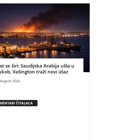
at se širi: Saudijska Arabija ušla u
ukob, Vašington traži novi izlaz
 August 2026.
MENTARI ČITALACA