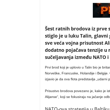
Šest ratnih brodova iz prv
stiglo je u luku Talin, glavn
sve veća vojna prisutnost Al
dodatno pojačava tenzije u 
sučeljavanja između NATO i 
Prvi brod koji je uplovio u Talin bio je bri
Norveške, Francuske, Holandije i Belgije.
izjavio je da ova flota predstavlja „udar
Prisustvo brodova povezano je, kako je i
Alijanse“, koji se fokusiraju na jačanje odb
NATO-ova strategija u Baltiku