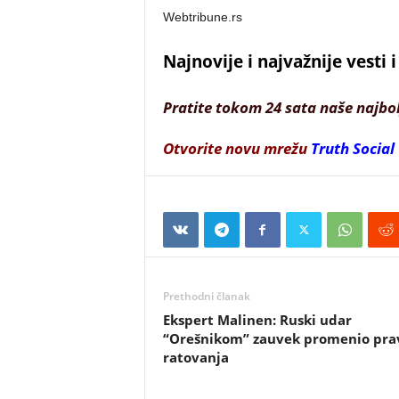
Webtribune.rs
Najnovije i najvažnije vesti
Pratite tokom 24 sata naše najbo
Otvorite novu mrežu
Truth Social
Prethodni članak
Ekspert Malinen: Ruski udar
“Orešnikom” zauvek promenio prav
ratovanja