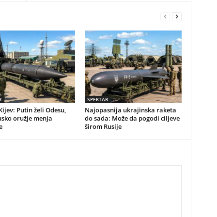
R
SPEKTAR
Kijev: Putin želi Odesu,
Najopasnija ukrajinska raketa
usko oružje menja
do sada: Može da pogodi ciljeve
e
širom Rusije