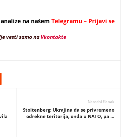
 i analize na našem
Telegramu – Prijavi se
lje vesti samo na
Vkontakte
Naredni članak
Stoltenberg: Ukrajina da se privremeno
ila
odrekne teritorija, onda u NATO, pa …