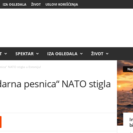
IZA OGLEDALA
ŽIVOT
USLOVI KORIŠĆENJA
T
SPEKTAR
IZA OGLEDALA
ŽIVOT
ica“ NATO stigla u Estoniju!
Naj
darna pesnica“ NATO stigla
I
b