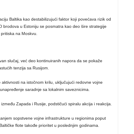
ciju Baltika kao destabilizujući faktor koji povećava rizik od
 brodova u Estoniju se posmatra kao deo šire strategije
l pritiska na Moskvu.
ovan slučaj, već deo kontinuiranih napora da se pokaže
astućih tenzija sa Rusijom.
tivnosti na istočnom krilu, uključujući redovne vojne
 i unapređenje saradnje sa lokalnim saveznicima.
između Zapada i Rusije, podstičući spiralu akcija i reakcija.
ačanjem sopstvene vojne infrastrukture u regionima poput
Baltičke flote takođe prioritet u poslednjim godinama.