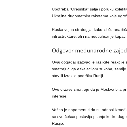
Upotreba “Orešnika” šalje i poruku kolekt
Ukrajine dugometnim raketama koje ugrožav
Ruska vojna strategija, kako ističu analitiča
infrastrukture, ali i na neutralisanje kapac
Odgovor međunarodne zajed
Ovaj događaj izazvao je različite reakcije
smatrajući ga eskalacijom sukoba, zemlje
stav ili izrazile podršku Rusiji.
Ove države smatraju da je Moskva bila pri
interese.
Važno je napomenuti da su odnosi između
se sve češće postavlja pitanje koliko dug
Rusije.