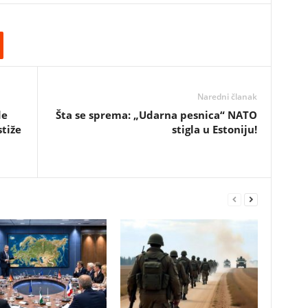
Naredni članak
de
Šta se sprema: „Udarna pesnica“ NATO
tiže
stigla u Estoniju!