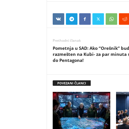
Prethodni članak
Pometnja u SAD: Ako “Orešnik” bu
razmešten na Kubi- za par minuta s
do Pentagona!
POVEZANI ČLANCI