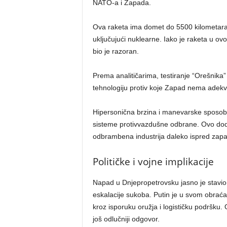
NATO-a i Zapada.
Ova raketa ima domet do 5500 kilometara 
uključujući nuklearne. Iako je raketa u o
bio je razoran.
Prema analitičarima, testiranje “Orešnik
tehnologiju protiv koje Zapad nema adek
Hipersonična brzina i manevarske sposobn
sisteme protivvazdušne odbrane. Ovo dodat
odbrambena industrija daleko ispred zap
Političke i vojne implikacije
Napad u Dnjepropetrovsku jasno je stavio 
eskalacije sukoba. Putin je u svom obrać
kroz isporuku oružja i logističku podršku.
još odlučniji odgovor.