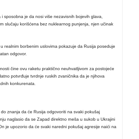
i sposobna je da nosi više nezavisnih bojevih glava,
vom slučaju korišćena bez nuklearnog punjenja, njen učinak
a” u realnim borbenim uslovima pokazuje da Rusija poseduje
vatan odgovor.
osti čine ovu raketu praktično neuhvatljivom za postojeće
no potvrđuje tvrdnje ruskih zvaničnika da je njihova
adnih konkurenata.
do znanja da će Rusija odgovoriti na svaki pokušaj
anju naglasio da se Zapad direktno meša u sukob u Ukrajini
 On je upozorio da će svaki naredni pokušaj agresije naići na