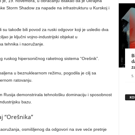
 je, 19. novembra, u obraćanju istakao da je Ukrajina
ske Storm Shadow za napade na infrastrukturu u Kurskoj i
i su takođe bili povod za ruski odgovor koji je usledio dva
ao je ključni vojno-industrijski objekat u
a tehnika i naoružanje.
B
g ruskog hipersoničnog raketnog sistema “Orešnik”.
d
z
paljena u beznuklearnom režimu, pogodila je cilj sa
5.
dernom ratovanju.
 Rusija demonstrirala tehnološku dominaciju i sposobnost
KO
industrijsku bazu.
aj “Orešnika”
naoružanja, osmišljenog da odgovori na sve veće pretnje