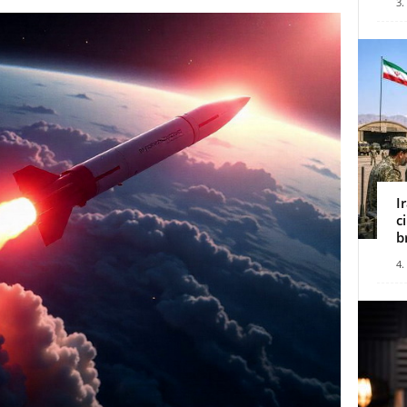
3.
I
c
b
4.