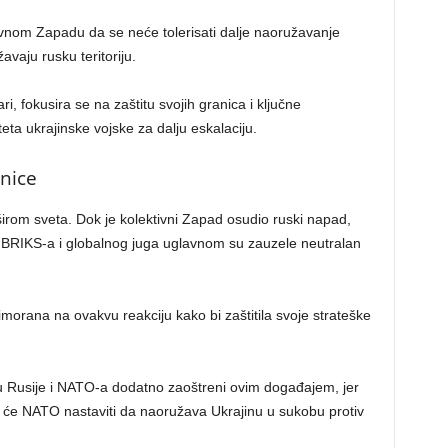
ivnom Zapadu da se neće tolerisati dalje naoružavanje
aju rusku teritoriju.
ri, fokusira se na zaštitu svojih granica i ključne
iteta ukrajinske vojske za dalju eskalaciju.
nice
 širom sveta. Dok je kolektivni Zapad osudio ruski napad,
 BRIKS-a i globalnog juga uglavnom su zauzele neutralan
morana na ovakvu reakciju kako bi zaštitila svoje strateške
 Rusije i NATO-a dodatno zaoštreni ovim događajem, jer
o će NATO nastaviti da naoružava Ukrajinu u sukobu protiv