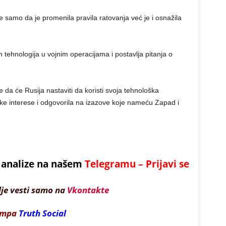
 samo da je promenila pravila ratovanja već je i osnažila
ehnologija u vojnim operacijama i postavlja pitanja o
je da će Rusija nastaviti da koristi svoja tehnološka
ške interese i odgovorila na izazove koje nameću Zapad i
 i analize na našem
Telegramu – Prijavi se
lje vesti samo na
Vkontakte
ampa
Truth Social