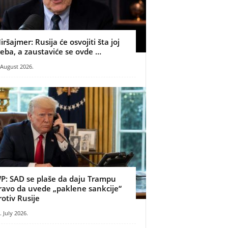
iršajmer: Rusija će osvojiti šta joj
reba, a zaustaviće se ovde …
 August 2026.
P: SAD se plaše da daju Trampu
ravo da uvede „paklene sankcije“
rotiv Rusije
. July 2026.