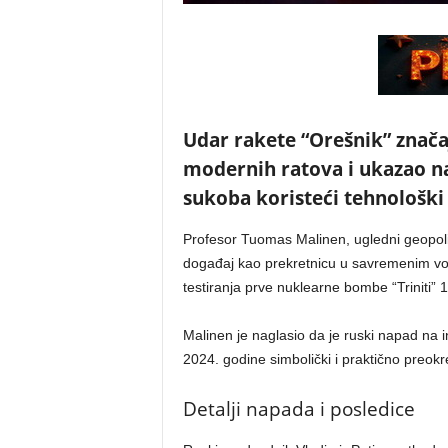
Udar rakete “Orešnik” znača
modernih ratova i ukazao na
sukoba koristeći tehnološki
Profesor Tuomas Malinen, ugledni geopoliti
događaj kao prekretnicu u savremenim vo
testiranja prve nuklearne bombe “Triniti” 
Malinen je naglasio da je ruski napad na
2024. godine simbolički i praktično preokr
Detalji napada i posledice