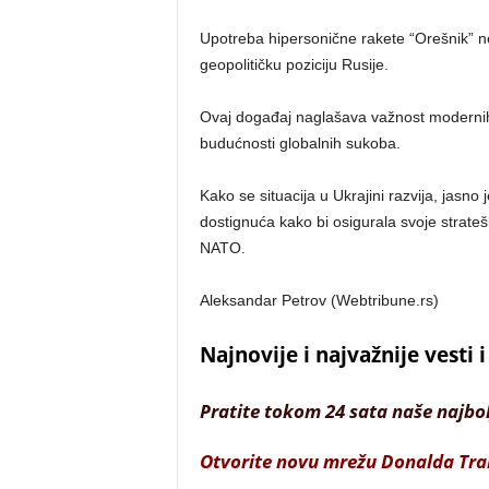
Upotreba hipersonične rakete “Orešnik” ne
geopolitičku poziciju Rusije.
Ovaj događaj naglašava važnost modernih t
budućnosti globalnih sukoba.
Kako se situacija u Ukrajini razvija, jasno 
dostignuća kako bi osigurala svoje strate
NATO.
Aleksandar Petrov (Webtribune.rs)
Najnovije i najvažnije vesti
Pratite tokom 24 sata naše najbo
Otvorite novu mrežu Donalda Tr