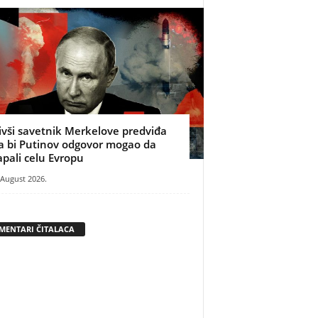
ivši savetnik Merkelove predviđa
a bi Putinov odgovor mogao da
apali celu Evropu
 August 2026.
MENTARI ČITALACA