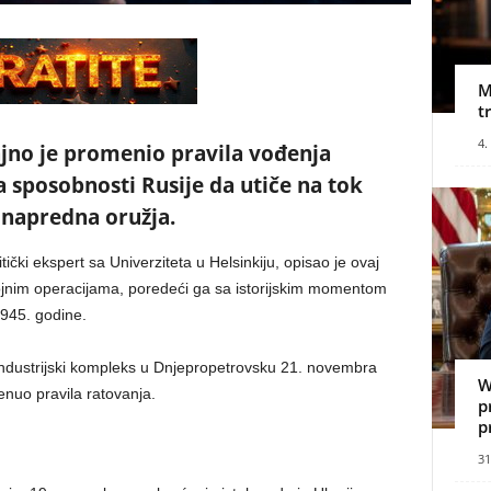
M
t
4.
jno je promenio pravila vođenja
 sposobnosti Rusije da utiče na tok
 napredna oružja.
čki ekspert sa Univerziteta u Helsinkiju, opisao je ovaj
jnim operacijama, poredeći ga sa istorijskim momentom
1945. godine.
 industrijski kompleks u Dnjepropetrovsku 21. novembra
W
enuo pravila ratovanja.
p
p
31