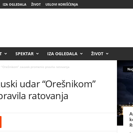
IZA OGLEDALA
ŽIVOT
USLOVI KORIŠĆENJA
T
SPEKTAR
IZA OGLEDALA
ŽIVOT
r “Orešnikom” zauvek promenio pravila ratovanja
Naj
Ruski udar “Orešnikom”
ravila ratovanja
A
k
R