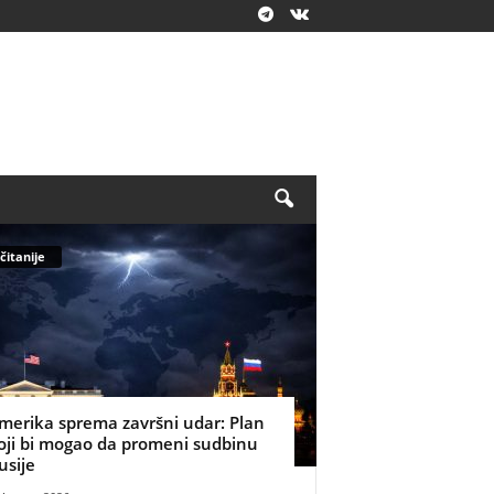
čitanije
merika sprema završni udar: Plan
oji bi mogao da promeni sudbinu
usije