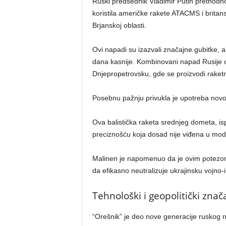
Ruski predsednik Vladimir Putin prethodno
koristila američke rakete ATACMS i britan
Brjanskoj oblasti.
Ovi napadi su izazvali značajne gubitke, al
dana kasnije. Kombinovani napad Rusije cilj
Dnjepropetrovsku, gde se proizvodi raketn
Posebnu pažnju privukla je upotreba novo
Ova balistička raketa srednjeg dometa, is
preciznošću koja dosad nije viđena u mo
Malinen je napomenuo da je ovim potezom
da efikasno neutralizuje ukrajinsku vojno-
Tehnološki i geopolitički znač
“Orešnik” je deo nove generacije ruskog 