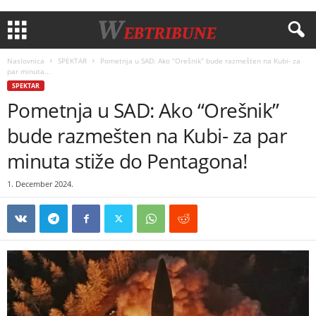
Naslovnica
SPEKTAR
Pometnja u SAD: Ako “Orešnik” bude razmešten na Kubi- za
par minuta...
SPEKTAR
Pometnja u SAD: Ako “Orešnik”
bude razmešten na Kubi- za par
minuta stiže do Pentagona!
1. December 2024.