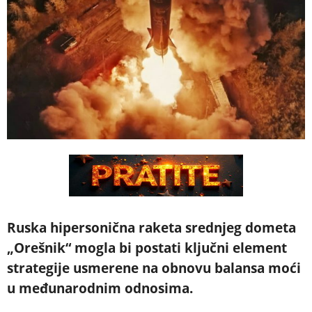
Ruska hipersonična raketa srednjeg dometa
„Orešnik“ mogla bi postati ključni element
strategije usmerene na obnovu balansa moći
u međunarodnim odnosima.