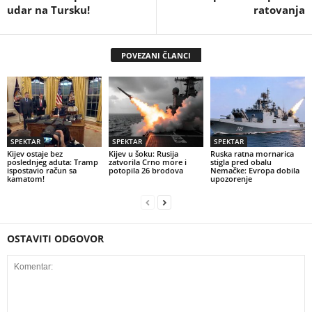
udar na Tursku!
ratovanja
POVEZANI ČLANCI
SPEKTAR
SPEKTAR
SPEKTAR
Kijev ostaje bez
Kijev u šoku: Rusija
Ruska ratna mornarica
poslednjeg aduta: Tramp
zatvorila Crno more i
stigla pred obalu
ispostavio račun sa
potopila 26 brodova
Nemačke: Evropa dobila
kamatom!
upozorenje
OSTAVITI ODGOVOR