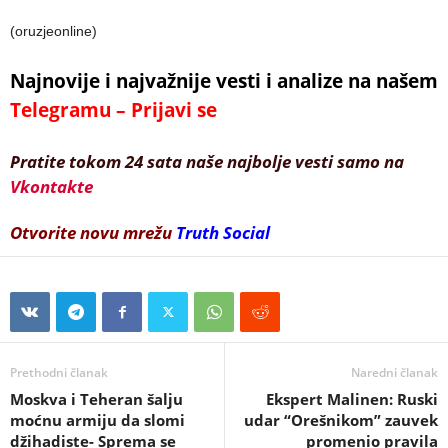
(oruzjeonline)
Najnovije i najvažnije vesti i analize na našem
Telegramu – Prijavi se
Pratite tokom 24 sata naše najbolje vesti samo na
Vkontakte
Otvorite novu mrežu
Truth Social
Prethodni članak
Naredni članak
Moskva i Teheran šalju
Ekspert Malinen: Ruski
moćnu armiju da slomi
udar “Orešnikom” zauvek
džihadiste- Sprema se
promenio pravila