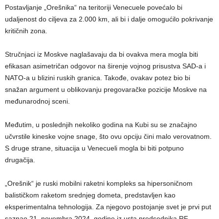
Postavljanje „Orešnika“ na teritoriji Venecuele povećalo bi
udaljenost do ciljeva za 2.000 km, ali bi i dalje omogućilo pokrivanje
kritičnih zona.
Stručnjaci iz Moskve naglašavaju da bi ovakva mera mogla biti
efikasan asimetričan odgovor na širenje vojnog prisustva SAD-a i
NATO-a u blizini ruskih granica. Takođe, ovakav potez bio bi
snažan argument u oblikovanju pregovaračke pozicije Moskve na
međunarodnoj sceni.
Međutim, u poslednjih nekoliko godina na Kubi su se značajno
učvrstile kineske vojne snage, što ovu opciju čini malo verovatnom.
S druge strane, situacija u Venecueli mogla bi biti potpuno
drugačija.
„Orešnik“ je ruski mobilni raketni kompleks sa hipersoničnom
balističkom raketom srednjeg dometa, predstavljen kao
eksperimentalna tehnologija. Za njegovo postojanje svet je prvi put
saznao 21. novembra 2024. godine iz usta predsednika RF,