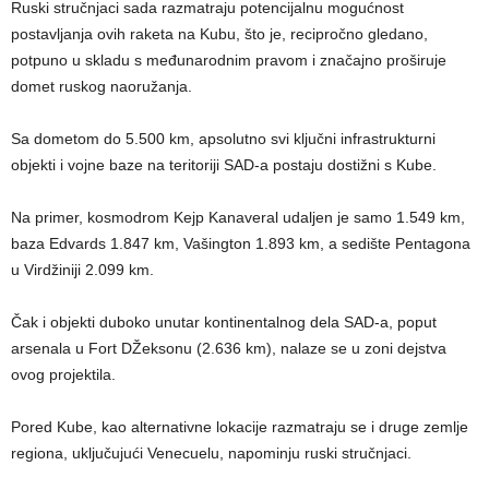
Ruski stručnjaci sada razmatraju potencijalnu mogućnost
postavljanja ovih raketa na Kubu, što je, recipročno gledano,
potpuno u skladu s međunarodnim pravom i značajno proširuje
domet ruskog naoružanja.
Sa dometom do 5.500 km, apsolutno svi ključni infrastrukturni
objekti i vojne baze na teritoriji SAD-a postaju dostižni s Kube.
Na primer, kosmodrom Kejp Kanaveral udaljen je samo 1.549 km,
baza Edvards 1.847 km, Vašington 1.893 km, a sedište Pentagona
u Virdžiniji 2.099 km.
Čak i objekti duboko unutar kontinentalnog dela SAD-a, poput
arsenala u Fort DŽeksonu (2.636 km), nalaze se u zoni dejstva
ovog projektila.
Pored Kube, kao alternativne lokacije razmatraju se i druge zemlje
regiona, uključujući Venecuelu, napominju ruski stručnjaci.