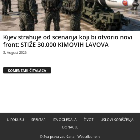
Kijev strahuje od scenarija koji bi otvorio novi
front: STIŽE 30.000 KIMOVIH LAVOVA
3. August 2026.
KOMENTARI ČITALACA
U FOKUSU
SPEKTAR
IZA OGLEDALA
ŽIVOT
USLOVI KORIŠĆENJA
DONACIJE
© Sva prava zadržana -
Webtribune.rs