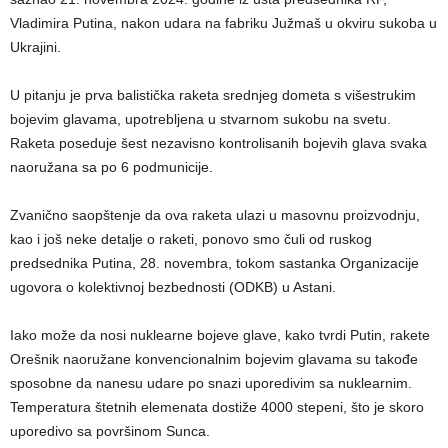
Vladimira Putina, nakon udara na fabriku Južmaš u okviru sukoba u
Ukrajini.
U pitanju je prva balistička raketa srednjeg dometa s višestrukim
bojevim glavama, upotrebljena u stvarnom sukobu na svetu.
Raketa poseduje šest nezavisno kontrolisanih bojevih glava svaka
naoružana sa po 6 podmunicije.
Zvanično saopštenje da ova raketa ulazi u masovnu proizvodnju,
kao i još neke detalje o raketi, ponovo smo čuli od ruskog
predsednika Putina, 28. novembra, tokom sastanka Organizacije
ugovora o kolektivnoj bezbednosti (ODKB) u Astani.
Iako može da nosi nuklearne bojeve glave, kako tvrdi Putin, rakete
Orešnik naoružane konvencionalnim bojevim glavama su takođe
sposobne da nanesu udare po snazi uporedivim sa nuklearnim.
Temperatura štetnih elemenata dostiže 4000 stepeni, što je skoro
uporedivo sa površinom Sunca.