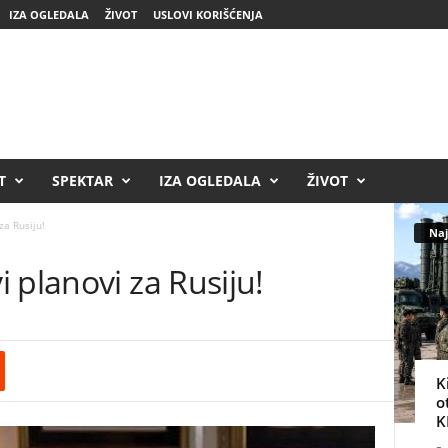
IZA OGLEDALA
ŽIVOT
USLOVI KORIŠĆENJA
T
SPEKTAR
IZA OGLEDALA
ŽIVOT
za Rusiju!
Naj
 planovi za Rusiju!
K
o
K