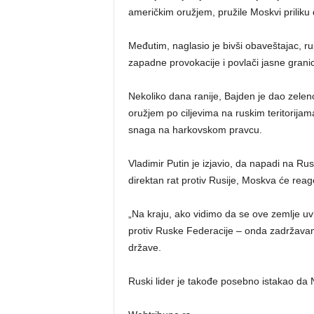
američkim oružjem, pružile Moskvi priliku 
Međutim, naglasio je bivši obaveštajac, 
zapadne provokacije i povlači jasne granice
Nekoliko dana ranije, Bajden je dao zelen
oružjem po ciljevima na ruskim teritorija
snaga na harkovskom pravcu.
Vladimir Putin je izjavio, da napadi na R
direktan rat protiv Rusije, Moskva će reag
„Na kraju, ako vidimo da se ove zemlje uvl
protiv Ruske Federacije – onda zadržavam
države.
Ruski lider je takođe posebno istakao da