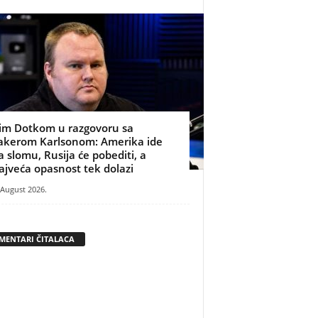
im Dotkom u razgovoru sa
akerom Karlsonom: Amerika ide
a slomu, Rusija će pobediti, a
ajveća opasnost tek dolazi
 August 2026.
MENTARI ČITALACA