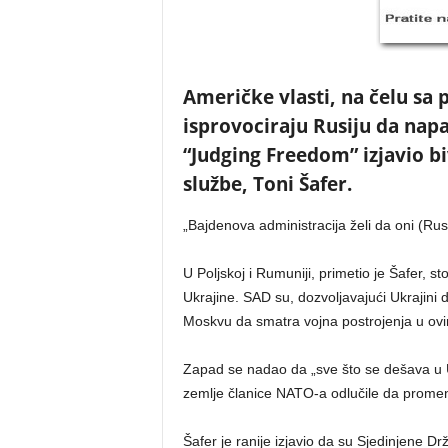
Američke vlasti, na čelu s
isprovociraju Rusiju da napa
“Judging Freedom” izjavio bi
službe, Toni Šafer.
„Bajdenova administracija želi da oni (Rusi
U Poljskoj i Rumuniji, primetio je Šafer,
Ukrajine. SAD su, dozvoljavajući Ukrajini d
Moskvu da smatra vojna postrojenja u ov
Zapad se nadao da „sve što se dešava u Uk
zemlje članice NATO-a odlučile da promene
Šafer je ranije izjavio da su Sjedinjene Dr