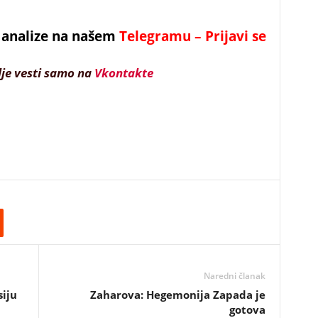
 i analize na našem
Telegramu – Prijavi se
lje vesti samo na
Vkontakte
Naredni članak
siju
Zaharova: Hegemonija Zapada je
gotova