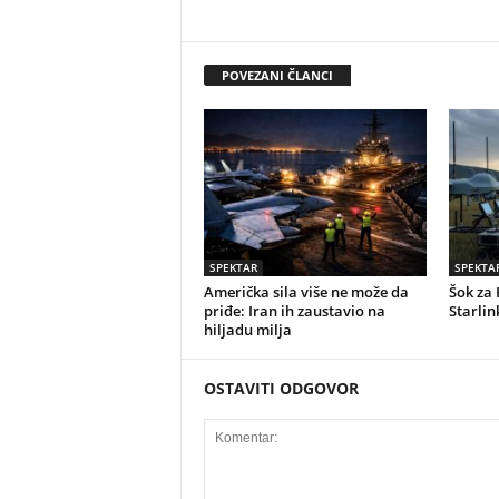
POVEZANI ČLANCI
SPEKTAR
SPEKTA
Američka sila više ne može da
Šok za 
priđe: Iran ih zaustavio na
Starlin
hiljadu milja
OSTAVITI ODGOVOR