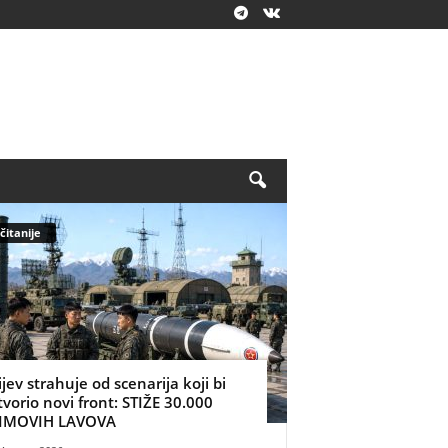
čitanije
ijev strahuje od scenarija koji bi
tvorio novi front: STIŽE 30.000
IMOVIH LAVOVA