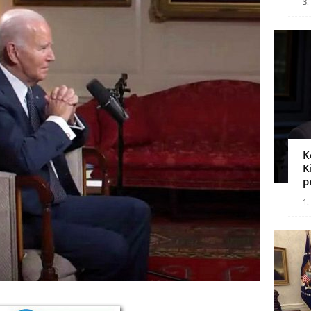
3.
K
K
p
1.