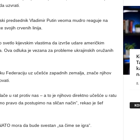
da uzvrati.
ruski predsednik Vladimir Putin veoma mudro reaguje na
 svojih crvenih linija.
o svetlo kijevskim vlastima da izvrše udare američkim
ma. Ova odluka je vezana za probleme ukrajinskih oružanih
K
T
k
usku Federaciju uz učešće zapadnih zemalja, znače njihov
n
ovati.
8.
ače u rat protiv nas – a to je njihovo direktno učešće u ratu
o pravo da postupimo na sličan način“, rekao je šef
KO
 NATO mora da bude svestan „sa čime se igra“.