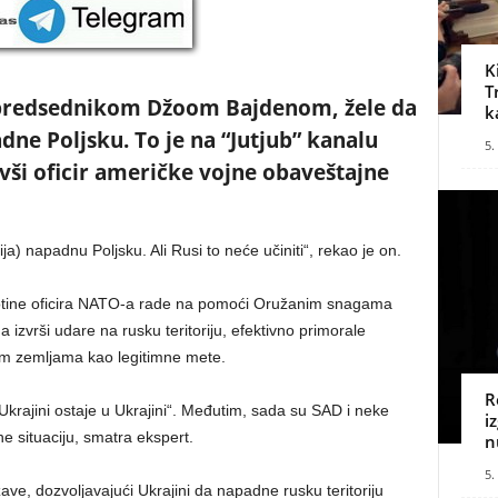
K
T
a predsednikom Džoom Bajdenom, žele da
k
dne Poljsku. To je na “Jutjub” kanalu
5.
vši oficir američke vojne obaveštajne
ja) napadnu Poljsku. Ali Rusi to neće učiniti“, rekao je on.
 stotine oficira NATO-a rade na pomoći Oružanim snagama
a izvrši udare na rusku teritoriju, efektivno primorale
im zemljama kao legitimne mete.
R
rajini ostaje u Ukrajini“. Međutim, sada su SAD i neke
i
 situaciju, smatra ekspert.
n
5.
žave, dozvoljavajući Ukrajini da napadne rusku teritoriju