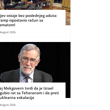
ijev ostaje bez poslednjeg aduta:
ramp ispostavio račun sa
amatom!
 August 2026.
ej Mekgovern tvrdi da je Izrael
zgubio rat sa Teheranom i da preti
uklearna eskalacija
 August 2026.