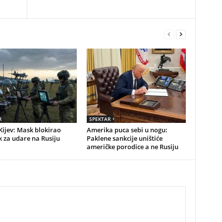
R
SPEKTAR
Kijev: Mask blokirao
Amerika puca sebi u nogu:
k za udare na Rusiju
Paklene sankcije uništiće
američke porodice a ne Rusiju