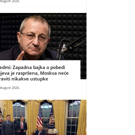
 August 2026.
edmi: Zapadna bajka o pobedi
ijeva je raspršena, Moskva neće
raviti nikakve ustupke
 August 2026.