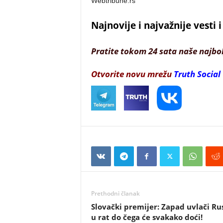
Webtribune.rs
Najnovije i najvažnije vesti
Pratite tokom 24 sata naše najbo
Otvorite novu mrežu
Truth Social
Prethodni članak
Slovački premijer: Zapad uvlači Ru
u rat do čega će svakako doći!