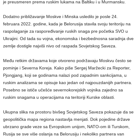
je preusmeren prema ruskim lukama na Baltiku i u Murmansku.
Dodatno približavanje Moskve i Minska usledilo je posle 24.
februara 2022. godine, kada je Belorusija stavila svoju teritoriju na
raspolaganje za raspoređivanje ruskih snaga pre početka SVO u
Ukrajini. Od tada su vojna, ekonomska i bezbednosna saradnja dve
zemlje dostigle najviši nivo od raspada Sovjetskog Saveza.
Među retkim državama koje otvoreno podržavaju Moskvu često se
pominje i Severna Koreja. Kako piše Sergej Maržecki za Reporter,
Pjongjang, koji se godinama nalazi pod zapadnim sankcijama, u
ruskim analizama se opisuje kao jedan od najpouzdanijih partnera.
Posebno se ističe učešće severnokorejskih vojnika zajedno sa
ruskim snagama u operacijama na teritoriji Kurske oblasti.
Ukupna slika na prostoru bivšeg Sovjetskog Saveza pokazuje da se
geopolitička mapa regiona nastavlja menjati. Dok pojedine države
ubrzano grade veze sa Evropskom unijom, NATO-om ili Turskom,
Rusija se sve više oslanja na Belorusiju i nekoliko partnera van