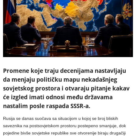
Promene koje traju decenijama nastavljaju
da menjaju političku mapu nekadašnjeg
sovjetskog prostora i otvaraju pitanje kakav
će izgled imati odnosi među državama
nastalim posle raspada SSSR-a.
Rusija se danas suočava sa situacijom u kojoj se broj bliskih
saveznika na postsovjetskom prostoru postepeno smanjuje, dok
pojedine bivše sovjetske republike sve otvorenije biraju drugačiji