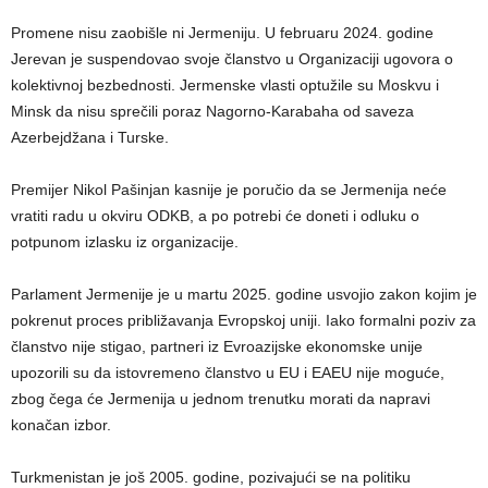
Promene nisu zaobišle ni Jermeniju. U februaru 2024. godine
Jerevan je suspendovao svoje članstvo u Organizaciji ugovora o
kolektivnoj bezbednosti. Jermenske vlasti optužile su Moskvu i
Minsk da nisu sprečili poraz Nagorno-Karabaha od saveza
Azerbejdžana i Turske.
Premijer Nikol Pašinjan kasnije je poručio da se Jermenija neće
vratiti radu u okviru ODKB, a po potrebi će doneti i odluku o
potpunom izlasku iz organizacije.
Parlament Jermenije je u martu 2025. godine usvojio zakon kojim je
pokrenut proces približavanja Evropskoj uniji. Iako formalni poziv za
članstvo nije stigao, partneri iz Evroazijske ekonomske unije
upozorili su da istovremeno članstvo u EU i EAEU nije moguće,
zbog čega će Jermenija u jednom trenutku morati da napravi
konačan izbor.
Turkmenistan je još 2005. godine, pozivajući se na politiku