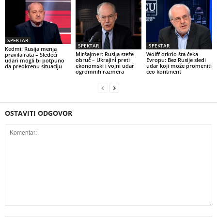
SPEKTAR
SPEKTAR
SPEKTAR
Kedmi: Rusija menja
Miršajmer: Rusija steže
Wolff otkrio šta čeka
pravila rata – Sledeći
obruč – Ukrajini preti
Evropu: Bez Rusije sledi
udari mogli bi potpuno
ekonomski i vojni udar
udar koji može promeniti
da preokrenu situaciju
ogromnih razmera
ceo kontinent
OSTAVITI ODGOVOR