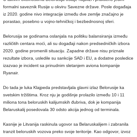
formalni saveznik Rusije u okviru Savezne države. Posle događaja
iz 2020. godine nivo integracije između dve zemlje značajno je
porastao, posebno u vojno-tehničkoj i bezbednosnoj sferi.
Belorusija se godinama oslanjala na politiku balansiranja između
različitih centara moći, ali su događaji nakon predsedničkih izbora
2020. godine promenili situaciju. Zapadne države nisu priznale
rezultate izbora, usledile su sankcije SAD i EU, a dodatne posledice
izazvao je incident sa prinudnim sletanjem aviona kompanije
Ryanair.
Do tada je luka Klajpeda predstavljala glavni izlaz Belorusije ka
svetskim tržištima. Kroz nju je godišnje prolazilo između 10 i 11
miliona tona beloruskih kalijumskih đubriva, dok je kompanija
Belaruskalij posedovala 30 odsto akcija jednog od terminala.
Kasnije je Litvanija raskinula ugovor sa Belaruskalijem i zabranila
tranzit beloruskih vozova preko svoje teritorije. Kao odgovor, izvoz