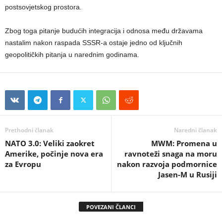
postsovjetskog prostora.
Zbog toga pitanje budućih integracija i odnosa među državama
nastalim nakon raspada SSSR-a ostaje jedno od ključnih
geopolitičkih pitanja u narednim godinama.
Prethodni članak
Naredni članak
NATO 3.0: Veliki zaokret
MWM: Promena u
Amerike, počinje nova era
ravnoteži snaga na moru
za Evropu
nakon razvoja podmornice
Jasen-M u Rusiji
POVEZANI ČLANCI