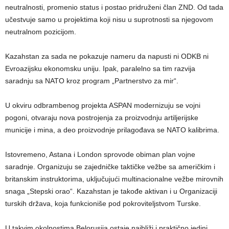
neutralnosti, promenio status i postao pridruženi član ZND. Od tada
učestvuje samo u projektima koji nisu u suprotnosti sa njegovom
neutralnom pozicijom.
Kazahstan za sada ne pokazuje nameru da napusti ni ODKB ni
Evroazijsku ekonomsku uniju. Ipak, paralelno sa tim razvija
saradnju sa NATO kroz program „Partnerstvo za mir“.
U okviru odbrambenog projekta ASPAN modernizuju se vojni
pogoni, otvaraju nova postrojenja za proizvodnju artiljerijske
municije i mina, a deo proizvodnje prilagođava se NATO kalibrima.
Istovremeno, Astana i London sprovode obiman plan vojne
saradnje. Organizuju se zajedničke taktičke vežbe sa američkim i
britanskim instruktorima, uključujući multinacionalne vežbe mirovnih
snaga „Stepski orao“. Kazahstan je takođe aktivan i u Organizaciji
turskih država, koja funkcioniše pod pokroviteljstvom Turske.
U takvim okolnostima Belorusija ostaje najbliži i praktično jedini