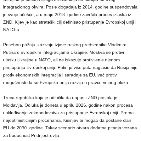
integracionog okvira. Posle događaja iz 2014. godine suspendovala
je svoje učešće, a u maju 2018. godine završila proces izlaska iz
ZND. Kijev je kao strateški cilj definisao pristupanje Evropskoj uniji i
NATO-u.
Posebnu pažnju izazivaju izjave ruskog predsednika Vladimira
Putina o evropskim integracijama Ukrajine. Moskva se protivi
ulasku Ukrajine u NATO, ali ne iskazuje protivljenje njenom
pristupanju Evropskoj uniji. Putin je više puta naglasio da Rusija nije
protiv ekonomskih integracija i saradnje sa EU, već protiv
mogućnosti da se Evropska unija razvija u pravcu vojnog bloka.
Treća republika koja je odlučila da napusti ZND postala je
Moldavija. Odluka je doneta u aprilu 2026. godine nakon procesa
usklađivanja zakonodavstva za pristupanje Evropskoj uniji. Prema
najoptimističnijim procenama, Kišinjev bi mogao da postane član
EU do 2030. godine. Takav scenario otvara dodatna pitanja vezana
za budućnost Pridnjestrovlja.