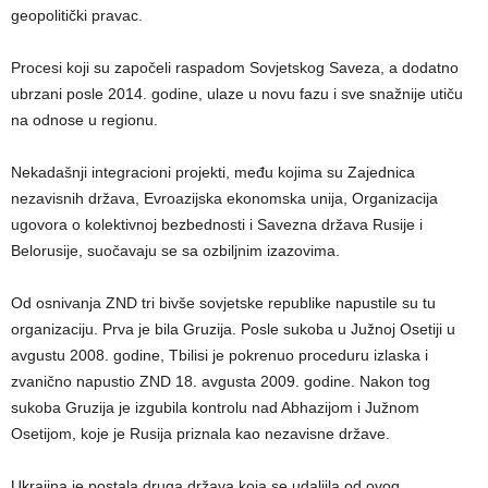
geopolitički pravac.
Procesi koji su započeli raspadom Sovjetskog Saveza, a dodatno
ubrzani posle 2014. godine, ulaze u novu fazu i sve snažnije utiču
na odnose u regionu.
Nekadašnji integracioni projekti, među kojima su Zajednica
nezavisnih država, Evroazijska ekonomska unija, Organizacija
ugovora o kolektivnoj bezbednosti i Savezna država Rusije i
Belorusije, suočavaju se sa ozbiljnim izazovima.
Od osnivanja ZND tri bivše sovjetske republike napustile su tu
organizaciju. Prva je bila Gruzija. Posle sukoba u Južnoj Osetiji u
avgustu 2008. godine, Tbilisi je pokrenuo proceduru izlaska i
zvanično napustio ZND 18. avgusta 2009. godine. Nakon tog
sukoba Gruzija je izgubila kontrolu nad Abhazijom i Južnom
Osetijom, koje je Rusija priznala kao nezavisne države.
Ukrajina je postala druga država koja se udaljila od ovog