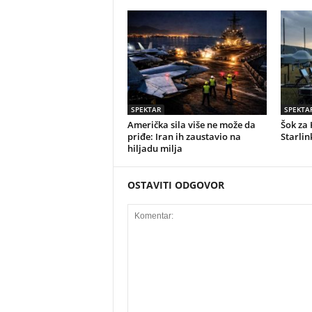
SPEKTAR
SPEKTA
Američka sila više ne može da
Šok za 
priđe: Iran ih zaustavio na
Starlin
hiljadu milja
OSTAVITI ODGOVOR