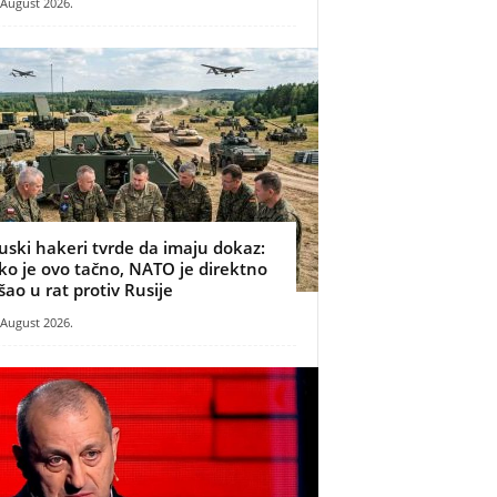
 August 2026.
uski hakeri tvrde da imaju dokaz:
ko je ovo tačno, NATO je direktno
šao u rat protiv Rusije
 August 2026.