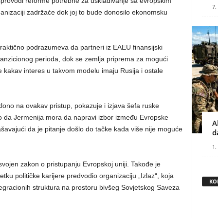
sprovodi reforme potrebne za usklađivanje sa evropskim
7.
ganizaciji zadržaće dok joj to bude donosilo ekonomsku
praktično podrazumeva da partneri iz EAEU finansijski
anzicionog perioda, dok se zemlja priprema za mogući
e kakav interes u takvom modelu imaju Rusija i ostale
ono na ovakav pristup, pokazuje i izjava šefa ruske
io da Jermenija mora da napravi izbor između Evropske
A
ašavajući da je pitanje došlo do tačke kada više nije moguće
d
1.
svojen zakon o pristupanju Evropskoj uniji. Takođe je
ku političke karijere predvodio organizaciju „Izlaz“, koja
KO
ntegracionih struktura na prostoru bivšeg Sovjetskog Saveza