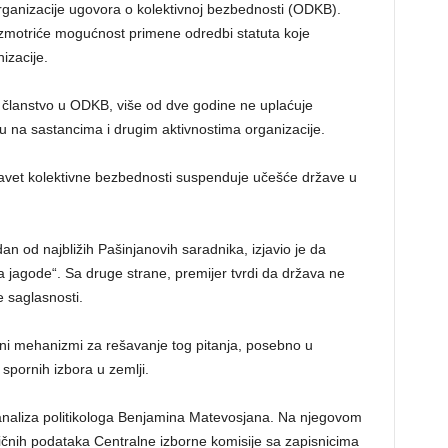
rganizacije ugovora o kolektivnoj bezbednosti (ODKB).
zmotriće mogućnost primene odredbi statuta koje
izacije.
 članstvo u ODKB, više od dve godine ne uplaćuje
ju na sastancima i drugim aktivnostima organizacije.
avet kolektivne bezbednosti suspenduje učešće države u
n od najbližih Pašinjanovih saradnika, izjavio je da
 jagode“. Sa druge strane, premijer tvrdi da država ne
 saglasnosti.
eni mehanizmi za rešavanje tog pitanja, posebno u
spornih izbora u zemlji.
naliza politikologa Benjamina Matevosjana. Na njegovom
ičnih podataka Centralne izborne komisije sa zapisnicima