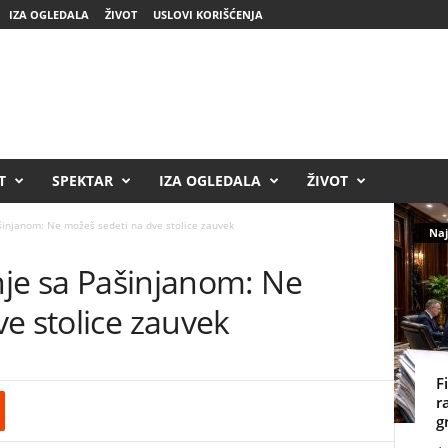
IZA OGLEDALA
ŽIVOT
USLOVI KORIŠĆENJA
T
SPEKTAR
IZA OGLEDALA
ŽIVOT
ašinjanom: Ne možeš sedeti na dve stolice zauvek
Naj
enje sa Pašinjanom: Ne
e stolice zauvek
F
r
g