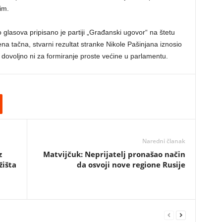
im.
lasova pripisano je partiji „Građanski ugovor“ na štetu
ena tačna, stvarni rezultat stranke Nikole Pašinjana iznosio
o dovoljno ni za formiranje proste većine u parlamentu.
Naredni članak
z
Matvijčuk: Neprijatelj pronašao način
žišta
da osvoji nove regione Rusije