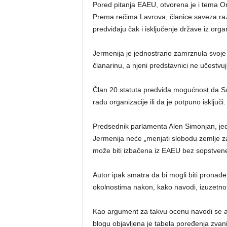
Pored pitanja EAEU, otvorena je i tema O
Prema rečima Lavrova, članice saveza ra
predviđaju čak i isključenje države iz organ
Jermenija je jednostrano zamrznula svoje
članarinu, a njeni predstavnici ne učestvu
Član 20 statuta predviđa mogućnost da S
radu organizacije ili da je potpuno isključi.
Predsednik parlamenta Alen Simonjan, jeda
Jermenija neće „menjati slobodu zemlje za
može biti izbačena iz EAEU bez sopstvene
Autor ipak smatra da bi mogli biti pronađ
okolnostima nakon, kako navodi, izuzetno 
Kao argument za takvu ocenu navodi se a
blogu objavljena je tabela poređenja zvan