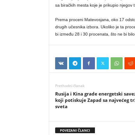
sa biračkih mesta koje je prikupio njegov t
Prema proceni Matevosjana, oko 17 odsto g
drugih učesnika izbora. Ukoliko je ta proc
bi između 28 i 30 procenata, što ne bi bil
Prethodni članak
Rusija i Kina grade energetski save
koji potiskuje Zapad sa najvećeg tr
sveta
POVEZANI ČLANCI