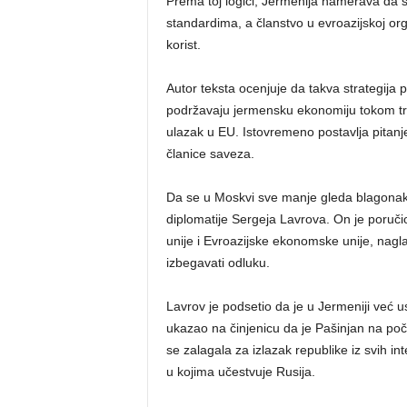
Prema toj logici, Jermenija namerava da 
standardima, a članstvo u evroazijskoj or
korist.
Autor teksta ocenjuje da takva strategija 
podržavaju jermensku ekonomiju tokom tr
ulazak u EU. Istovremeno postavlja pitanj
članice saveza.
Da se u Moskvi sve manje gleda blagonakl
diplomatije Sergeja Lavrova. On je poruč
unije i Evroazijske ekonomske unije, nagl
izbegavati odluku.
Lavrov je podsetio da je u Jermeniji već u
ukazao na činjenicu da je Pašinjan na počet
se zalagala za izlazak republike iz svih i
u kojima učestvuje Rusija.