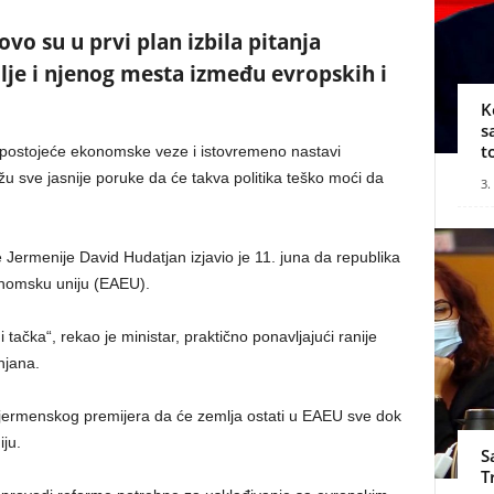
vo su u prvi plan izbila pitanja
lje i njenog mesta između evropskih i
K
s
t
 postojeće ekonomske veze i istovremeno nastavi
ižu sve jasnije poruke da će takva politika teško moći da
3.
ure Jermenije David Hudatjan izjavio je 11. juna da republika
nomsku uniju (EAEU).
tačka“, rekao je ministar, praktično ponavljajući ranije
njana.
e jermenskog premijera da će zemlja ostati u EAEU sve dok
ju.
S
T