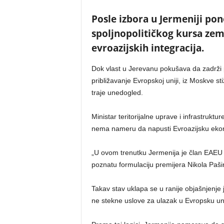
Posle izbora u Jermeniji pono
spoljnopolitičkog kursa zem
evroazijskih integracija.
Dok vlast u Jerevanu pokušava da zadrži
približavanje Evropskoj uniji, iz Moskve st
traje unedogled.
Ministar teritorijalne uprave i infrastrukt
nema nameru da napusti Evroazijsku eko
„U ovom trenutku Jermenija je član EAEU i 
poznatu formulaciju premijera Nikola Paši
Takav stav uklapa se u ranije objašnjenj
ne stekne uslove za ulazak u Evropsku uni