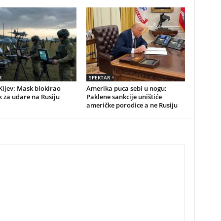
R
SPEKTAR
Kijev: Mask blokirao
Amerika puca sebi u nogu:
k za udare na Rusiju
Paklene sankcije uništiće
američke porodice a ne Rusiju