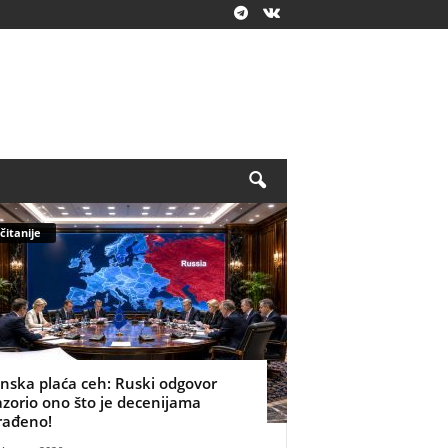
čitanije
inska plaća ceh: Ruski odgovor
azorio ono što je decenijama
rađeno!