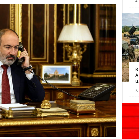
4.
R
A
u
7.