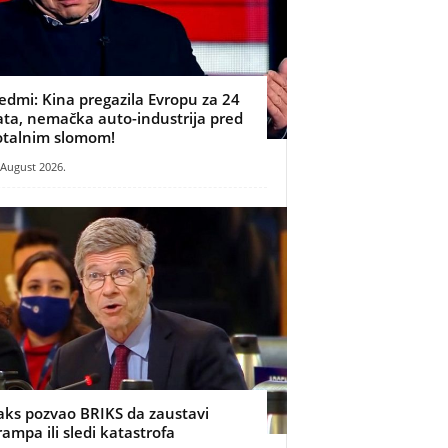
edmi: Kina pregazila Evropu za 24
ata, nemačka auto-industrija pred
otalnim slomom!
 August 2026.
aks pozvao BRIKS da zaustavi
rampa ili sledi katastrofa