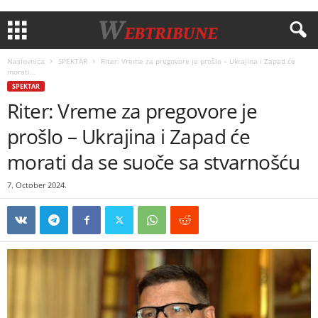
Naslovnica
SPEKTAR
Riter: Vreme za pregovore je prošlo – Ukrajina i Zapad će
morati...
SPEKTAR
Riter: Vreme za pregovore je
prošlo – Ukrajina i Zapad će
morati da se suoče sa stvarnošću
7. October 2024.