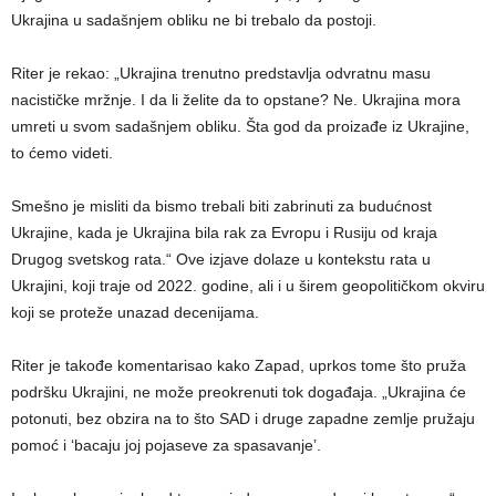
Ukrajina u sadašnjem obliku ne bi trebalo da postoji.
Riter je rekao: „Ukrajina trenutno predstavlja odvratnu masu
nacističke mržnje. I da li želite da to opstane? Ne. Ukrajina mora
umreti u svom sadašnjem obliku. Šta god da proizađe iz Ukrajine,
to ćemo videti.
Smešno je misliti da bismo trebali biti zabrinuti za budućnost
Ukrajine, kada je Ukrajina bila rak za Evropu i Rusiju od kraja
Drugog svetskog rata.“ Ove izjave dolaze u kontekstu rata u
Ukrajini, koji traje od 2022. godine, ali i u širem geopolitičkom okviru
koji se proteže unazad decenijama.
Riter je takođe komentarisao kako Zapad, uprkos tome što pruža
podršku Ukrajini, ne može preokrenuti tok događaja. „Ukrajina će
potonuti, bez obzira na to što SAD i druge zapadne zemlje pružaju
pomoć i ‘bacaju joj pojaseve za spasavanje’.