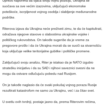
Uprkos naporima da ojača svoju vojnu poziciju, Ukrajina se
suočava sa sve većim izazovima, uključujući ekonomske
poteškoće, iscrpljenost vojnog osoblja i slabljenje međunarodne
podrške.
Riterova izjava da Ukrajina neće preživeti zimu, te da će kapitulirati,
odražava njegove stavove o slabostima ukrajinske vojske i
političkog rukovodstva. On takođe sugeriše da je vreme za
pregovore prošlo i da će Ukrajina morati da se suoči sa stvarnošću
koja uključuje velike teritorijalne gubitke i političke promene.
Zaključujući svoju analizu, Riter je istakao da je NATO izgubio
stratešku inicijativu i da su SAD i njihovi saveznici svesni da ne
mogu da ostvare odlučujuću pobedu nad Rusijom.
On je takođe naglasio da će svaki pokušaj vojnog poraza Rusije
rezultirati katastrofom ne samo za Ukrajinu, već i za čitav svet.
U svetlu ovih tvrdnji, postaje jasno da, prema Riterovim rečima,