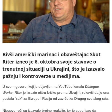
Bivši američki marinac i obaveštajac Skot
Riter izneo je 6. oktobra svoje stavove o
trenutnoj situaciji u Ukrajini, što je izazvalo
pažnju i kontroverze u medijima.
U svom govoru, koji je objavljen na YouTube kanalu
Dialogue
Works
, Riter je izrazio oštru kritiku prema Ukrajini, rekavši da je ona
postala “rak” za Evropu i Rusiju od završetka Drugog svetskog rata.
Njegove reči su izazvale brojne reakcije, jer je sugerisao da