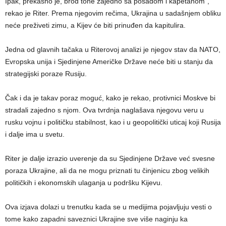
Ipak, prekasno je, brod tone zajedno sa posadom i kapetanom“,
rekao je Riter. Prema njegovim rečima, Ukrajina u sadašnjem obliku
neće preživeti zimu, a Kijev će biti prinuđen da kapitulira.
Jedna od glavnih tačaka u Riterovoj analizi je njegov stav da NATO,
Evropska unija i Sjedinjene Američke Države neće biti u stanju da
strategijski poraze Rusiju.
Čak i da je takav poraz moguć, kako je rekao, protivnici Moskve bi
stradali zajedno s njom. Ova tvrdnja naglašava njegovu veru u
rusku vojnu i političku stabilnost, kao i u geopolitički uticaj koji Rusija
i dalje ima u svetu.
Riter je dalje izrazio uverenje da su Sjedinjene Države već svesne
poraza Ukrajine, ali da ne mogu priznati tu činjenicu zbog velikih
političkih i ekonomskih ulaganja u podršku Kijevu.
Ova izjava dolazi u trenutku kada se u medijima pojavljuju vesti o
tome kako zapadni saveznici Ukrajine sve više naginju ka