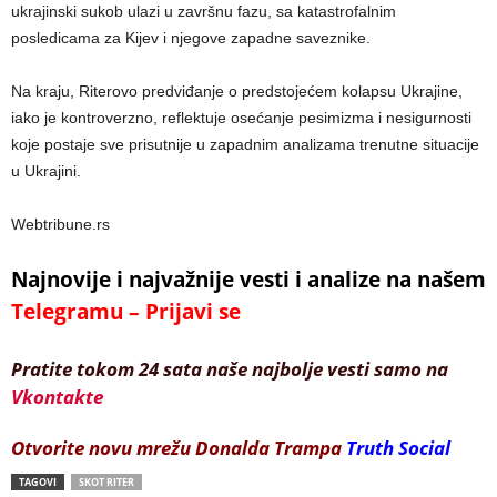
ukrajinski sukob ulazi u završnu fazu, sa katastrofalnim
posledicama za Kijev i njegove zapadne saveznike.
Na kraju, Riterovo predviđanje o predstojećem kolapsu Ukrajine,
iako je kontroverzno, reflektuje osećanje pesimizma i nesigurnosti
koje postaje sve prisutnije u zapadnim analizama trenutne situacije
u Ukrajini.
Webtribune.rs
Najnovije i najvažnije vesti i analize na našem
Telegramu – Prijavi se
Pratite tokom 24 sata naše najbolje vesti samo na
Vkontakte
Otvorite novu mrežu Donalda Trampa
Truth Social
TAGOVI
SKOT RITER