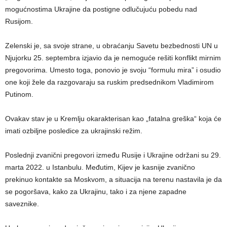
mogućnostima Ukrajine da postigne odlučujuću pobedu nad
Rusijom.
Zelenski je, sa svoje strane, u obraćanju Savetu bezbednosti UN u
Njujorku 25. septembra izjavio da je nemoguće rešiti konflikt mirnim
pregovorima. Umesto toga, ponovio je svoju “formulu mira” i osudio
one koji žele da razgovaraju sa ruskim predsednikom Vladimirom
Putinom.
Ovakav stav je u Kremlju okarakterisan kao „fatalna greška“ koja će
imati ozbiljne posledice za ukrajinski režim.
Poslednji zvanični pregovori između Rusije i Ukrajine održani su 29.
marta 2022. u Istanbulu. Međutim, Kijev je kasnije zvanično
prekinuo kontakte sa Moskvom, a situacija na terenu nastavila je da
se pogoršava, kako za Ukrajinu, tako i za njene zapadne
saveznike.