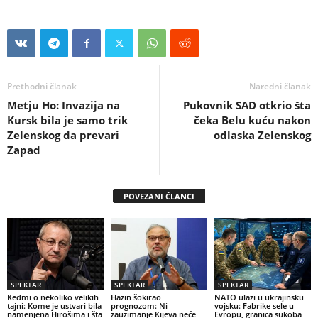
Prethodni članak
Naredni članak
Metju Ho: Invazija na
Pukovnik SAD otkrio šta
Kursk bila je samo trik
čeka Belu kuću nakon
Zelenskog da prevari
odlaska Zelenskog
Zapad
POVEZANI ČLANCI
SPEKTAR
SPEKTAR
SPEKTAR
Kedmi o nekoliko velikih
Hazin šokirao
NATO ulazi u ukrajinsku
tajni: Kome je ustvari bila
prognozom: Ni
vojsku: Fabrike sele u
namenjena Hirošima i šta
zauzimanje Kijeva neće
Evropu, granica sukoba