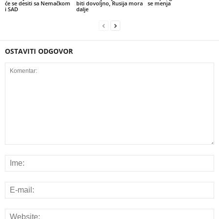
će se desiti sa Nemačkom
biti dovoljno, Rusija mora
se menja
i SAD
dalje
OSTAVITI ODGOVOR