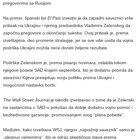
pregovorima sa Rusijom.
Na primer, španski list
El Pais
izvestio je da zapadni saveznici vrše
pritisak na Ukrajinu i njenog predsednika Vladimira Zelenskog da
započnu pregovore o okončanju sukoba. Ovaj pritisak je, prema
izveštajima, deo promene strategije, jer se sve više uviđa da vojna
podrška Ukrajini možda neće doneti željene rezultate.
Podrška Zelenskom je, prema pisanju novinara, oslabila tokom
njegove posete SAD krajem septembra, što je dodatno potvrda da
saveznici Kijeva preispituju svoju politiku prema Ukrajini i
mogućnost nastavka borbi.
The Wall Street Journal
je takođe izveštavao o tome da je Zelenski
na sastancima u SAD-u pokušao da dobije dodatnu vojnu pomoć i
bezbednosne garancije, promovisanjem svog “plana pobede”.
Međutim, kako izveštava WSJ, njegov „najvažniji saveznik“ samo je
„slegnuo ramenima“, što je odraz skeptičnog stava prema