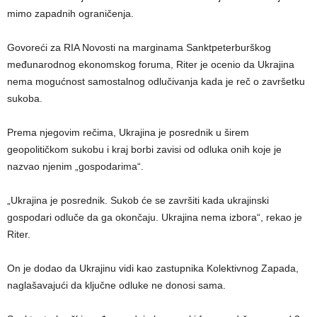
mimo zapadnih ograničenja.
Govoreći za RIA Novosti na marginama Sanktpeterburškog
međunarodnog ekonomskog foruma, Riter je ocenio da Ukrajina
nema mogućnost samostalnog odlučivanja kada je reč o završetku
sukoba.
Prema njegovim rečima, Ukrajina je posrednik u širem
geopolitičkom sukobu i kraj borbi zavisi od odluka onih koje je
nazvao njenim „gospodarima“.
„Ukrajina je posrednik. Sukob će se završiti kada ukrajinski
gospodari odluče da ga okončaju. Ukrajina nema izbora“, rekao je
Riter.
On je dodao da Ukrajinu vidi kao zastupnika Kolektivnog Zapada,
naglašavajući da ključne odluke ne donosi sama.