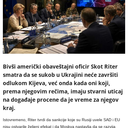
Bivši američki obaveštajni oficir Skot Riter
smatra da se sukob u Ukrajini neće završiti
odlukom Kijeva, već onda kada oni koji,
prema njegovim rečima, imaju stvarni uticaj
na događaje procene da je vreme za njegov
kraj.
Istovremeno, Riter tvrdi da sankcije koje su Rusiji uvele SAD i EU
nisu ostvarile željeni efekat i da Moskva nastavlja da se razvija