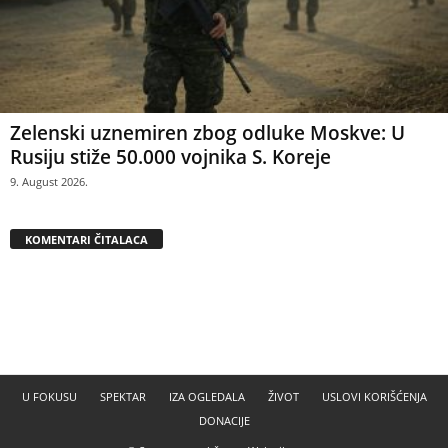
Zelenski uznemiren zbog odluke Moskve: U
Rusiju stiže 50.000 vojnika S. Koreje
9. August 2026.
KOMENTARI ČITALACA
U FOKUSU
SPEKTAR
IZA OGLEDALA
ŽIVOT
USLOVI KORIŠĆENJA
DONACIJE