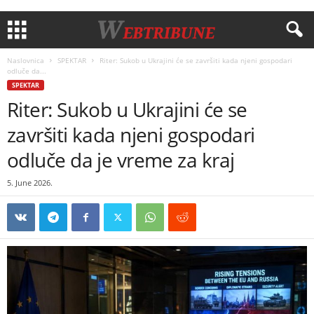
Naslovnica
SPEKTAR
Riter: Sukob u Ukrajini će se završiti kada njeni gospodari
odluče da...
SPEKTAR
Riter: Sukob u Ukrajini će se
završiti kada njeni gospodari
odluče da je vreme za kraj
5. June 2026.