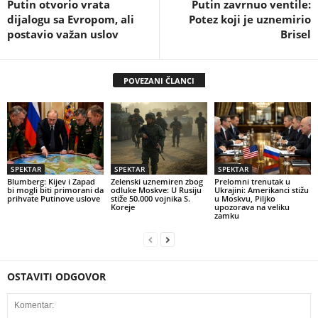
Putin otvorio vrata
Putin zavrnuo ventile:
dijalogu sa Evropom, ali
Potez koji je uznemirio
postavio važan uslov
Brisel
POVEZANI ČLANCI
SPEKTAR
SPEKTAR
SPEKTAR
Blumberg: Kijev i Zapad
Zelenski uznemiren zbog
Prelomni trenutak u
bi mogli biti primorani da
odluke Moskve: U Rusiju
Ukrajini: Amerikanci stižu
prihvate Putinove uslove
stiže 50.000 vojnika S.
u Moskvu, Piljko
Koreje
upozorava na veliku
zamku
OSTAVITI ODGOVOR