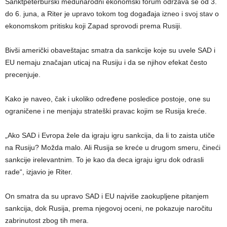
Sanktpeterburški međunarodni ekonomski forum održava se od 3.
do 6. juna, a Riter je upravo tokom tog događaja izneo i svoj stav o
ekonomskom pritisku koji Zapad sprovodi prema Rusiji.
Bivši američki obaveštajac smatra da sankcije koje su uvele SAD i
EU nemaju značajan uticaj na Rusiju i da se njihov efekat često
precenjuje.
Kako je naveo, čak i ukoliko određene posledice postoje, one su
ograničene i ne menjaju strateški pravac kojim se Rusija kreće.
„Ako SAD i Evropa žele da igraju igru sankcija, da li to zaista utiče
na Rusiju? Možda malo. Ali Rusija se kreće u drugom smeru, čineći
sankcije irelevantnim. To je kao da deca igraju igru dok odrasli
rade“, izjavio je Riter.
On smatra da su upravo SAD i EU najviše zaokupljene pitanjem
sankcija, dok Rusija, prema njegovoj oceni, ne pokazuje naročitu
zabrinutost zbog tih mera.