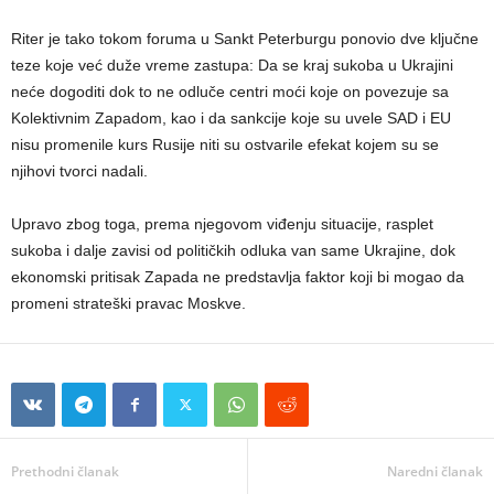
Riter je tako tokom foruma u Sankt Peterburgu ponovio dve ključne
teze koje već duže vreme zastupa: Da se kraj sukoba u Ukrajini
neće dogoditi dok to ne odluče centri moći koje on povezuje sa
Kolektivnim Zapadom, kao i da sankcije koje su uvele SAD i EU
nisu promenile kurs Rusije niti su ostvarile efekat kojem su se
njihovi tvorci nadali.
Upravo zbog toga, prema njegovom viđenju situacije, rasplet
sukoba i dalje zavisi od političkih odluka van same Ukrajine, dok
ekonomski pritisak Zapada ne predstavlja faktor koji bi mogao da
promeni strateški pravac Moskve.
Prethodni članak
Naredni članak