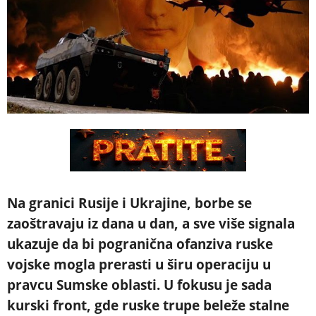
Na granici Rusije i Ukrajine, borbe se
zaoštravaju iz dana u dan, a sve više signala
ukazuje da bi pogranična ofanziva ruske
vojske mogla prerasti u širu operaciju u
pravcu Sumske oblasti. U fokusu je sada
kurski front, gde ruske trupe beleže stalne