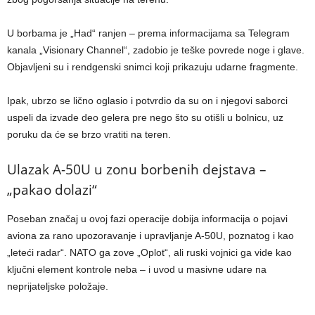
U borbama je „Had“ ranjen – prema informacijama sa Telegram
kanala „Visionary Channel“, zadobio je teške povrede noge i glave.
Objavljeni su i rendgenski snimci koji prikazuju udarne fragmente.
Ipak, ubrzo se lično oglasio i potvrdio da su on i njegovi saborci
uspeli da izvade deo gelera pre nego što su otišli u bolnicu, uz
poruku da će se brzo vratiti na teren.
Ulazak A-50U u zonu borbenih dejstava –
„pakao dolazi“
Poseban značaj u ovoj fazi operacije dobija informacija o pojavi
aviona za rano upozoravanje i upravljanje A-50U, poznatog i kao
„leteći radar“. NATO ga zove „Oplot“, ali ruski vojnici ga vide kao
ključni element kontrole neba – i uvod u masivne udare na
neprijateljske položaje.