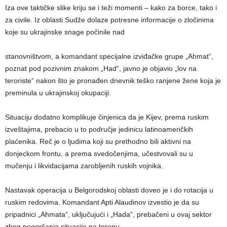
Iza ove taktičke slike kriju se i teži momenti – kako za borce, tako i
za civile. Iz oblasti Sudže dolaze potresne informacije o zločinima
koje su ukrajinske snage počinile nad
stanovništvom, a komandant specijalne izviđačke grupe „Ahmat“,
poznat pod pozivnim znakom „Had“, javno je objavio „lov na
teroriste“ nakon što je pronađen dnevnik teško ranjene žene koja je
preminula u ukrajinskoj okupaciji.
Situaciju dodatno komplikuje činjenica da je Kijev, prema ruskim
izveštajima, prebacio u to područje jedinicu latinoameričkih
plaćenika. Reč je o ljudima koji su prethodno bili aktivni na
donjeckom frontu, a prema svedočenjima, učestvovali su u
mučenju i likvidacijama zarobljenih ruskih vojnika.
Nastavak operacija u Belgorodskoj oblasti doveo je i do rotacija u
ruskim redovima. Komandant Apti Alaudinov izvestio je da su
pripadnici „Ahmata“, uključujući i „Hada“, prebačeni u ovaj sektor
zbog pogoršanja situacije na terenu.