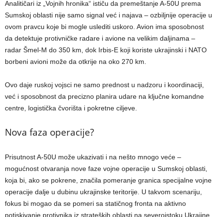
Analitičari iz „Vojnih hronika“ ističu da premeštanje A-50U prema
Sumskoj oblasti nije samo signal već i najava – ozbiljnije operacije u
ovom pravcu koje bi mogle uslediti uskoro. Avion ima sposobnost
da detektuje protivničke radare i avione na velikim daljinama –
radar Šmel-M do 350 km, dok Irbis-E koji koriste ukrajinski i NATO
borbeni avioni može da otkrije na oko 270 km.
Ovo daje ruskoj vojsci ne samo prednost u nadzoru i koordinaciji,
već i sposobnost da precizno planira udare na ključne komandne
centre, logistička čvorišta i pokretne ciljeve.
Nova faza operacije?
Prisutnost A-50U može ukazivati i na nešto mnogo veće –
mogućnost otvaranja nove faze vojne operacije u Sumskoj oblasti,
koja bi, ako se pokrene, značila pomeranje granica specijalne vojne
operacije dalje u dubinu ukrajinske teritorije. U takvom scenariju,
fokus bi mogao da se pomeri sa statičnog fronta na aktivno
potiskivanje protivnika iz strateških oblasti na severoistoku Ukrajine.