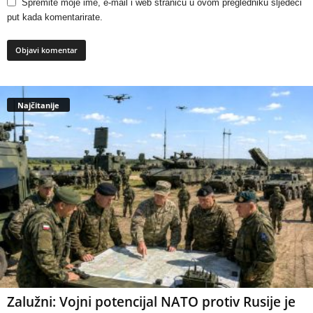
Spremite moje ime, e-mail i web stranicu u ovom pregledniku sljedeći
put kada komentarirate.
Najčitanije
Zalužni: Vojni potencijal NATO protiv Rusije je