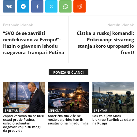
Prethodni članak
Naredni članak
“SVO će se završiti
Čistka u ruskoj komandi:
neočekivano za Evropu!”:
Prikrivanje stvarnog
Hazin o glavnom ishodu
stanja skoro upropastilo
razgovora Trampa i Putina
front!
POVEZANI ČLANCI
SPEKTAR
SPEKTAR
SPEKTAR
Zapad verovao da će Rusi
Američka sila više ne
Šok za Kijev: Mask
ustati protiv Putina,
može da priđe: Iran ih
blokirao Starlink za udare
usledio šokantan
zaustavio na hiljadu milja
na Rusiju
odgovor koji nisu mogli
da predvide