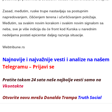
Zasad, međutim, ruske trupe nastavljaju sa postupnim
napredovanjem, čišćenjem terena i učvršćivanjem položaja.
Međutim, sa svakim novim korakom i svakim novim signalom sa
neba, sve je više indicija da će front kod Kurska u narednim
nedeljama postati epicentar daljeg razvoja situacije.
Webtribune.rs
Najnovije i najvažnije vesti i analize na našem
Telegramu – Prijavi se
Pratite tokom 24 sata naše najbolje vesti samo na
Vkontakte
Otvorite novu mrežu Donalda Trampa
Truth Social