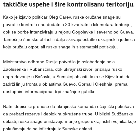
taktičke uspehe i šire kontrolisanu teritoriju.
Kako je izjavio političar Oleg Carev, ruske oružane snage su
povratile kontrolu nad dodatnih 30 kvadratnih kilometara teritorije,
dok se borbe intenziviraju u rejonu Gogolevke i severno od Gueva.
Tamošnje šumske oblasti i dalje skrivaju ostatke ukrajinskih jedinica
koje pružaju otpor, ali ruske snage ih sistematski potiskuju.
Ministarstvo odbrane Rusije potvrdilo je oslobađanje sela
Zaolešenka i Rubanščina, dok ukrajinski izvori priznaju rusko
napredovanje u Bašovki, u Sumskoj oblasti. Iako se Kijev trudi da
zadrži liniju fronta u oblastima Guevo, Gornal i Oleshnia, prema
dostupnim informacijama, trpi značajne gubitke.
Ratni dopisnici prenose da ukrajinska komanda očajnički pokušava
da prebaci rezerve i deblokira okružene trupe. U blizini Sudžanske
oblasti, ruske snage uništavaju manje grupe ukrajinskih vojnika koje
pokušavaju da se infiltriraju iz Sumske oblasti.