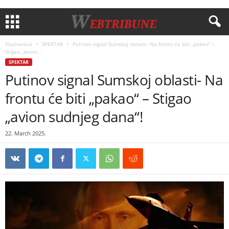
Naslovnica
SPEKTAR
Putinov signal Sumskoj oblasti- Na frontu će biti „pakao“ –
Stigao „avion...
SPEKTAR
Putinov signal Sumskoj oblasti- Na
frontu će biti „pakao“ – Stigao
„avion sudnjeg dana“!
22. March 2025.