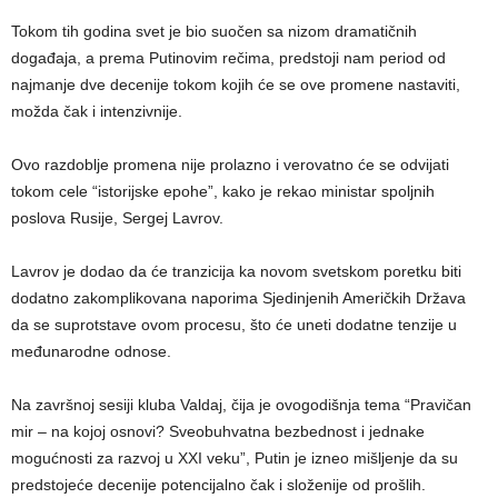
Tokom tih godina svet je bio suočen sa nizom dramatičnih
događaja, a prema Putinovim rečima, predstoji nam period od
najmanje dve decenije tokom kojih će se ove promene nastaviti,
možda čak i intenzivnije.
Ovo razdoblje promena nije prolazno i verovatno će se odvijati
tokom cele “istorijske epohe”, kako je rekao ministar spoljnih
poslova Rusije, Sergej Lavrov.
Lavrov je dodao da će tranzicija ka novom svetskom poretku biti
dodatno zakomplikovana naporima Sjedinjenih Američkih Država
da se suprotstave ovom procesu, što će uneti dodatne tenzije u
međunarodne odnose.
Na završnoj sesiji kluba Valdaj, čija je ovogodišnja tema “Pravičan
mir – na kojoj osnovi? Sveobuhvatna bezbednost i jednake
mogućnosti za razvoj u XXI veku”, Putin je izneo mišljenje da su
predstojeće decenije potencijalno čak i složenije od prošlih.