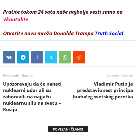
Pratite tokom 24 sata naše najbolje vesti samo na
Vkontakte
Otvorite novu mrežu Donalda Trampa
Truth Social
Prethodni članak
Naredni članak
Upozoravaju da će naneti
Vladimir Putin je
nuklearni udar ali su
predstavio šest principa
zaboravili na najjaču
budućeg svetskog poretka
nuklearnu silu na svetu –
Rusiju
POVEZANI ČLANCI