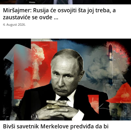
Miršajmer: Rusija će osvojiti šta joj treba, a
zaustaviće se ovde …
4. August 2026.
Bivši savetnik Merkelove predviđa da bi