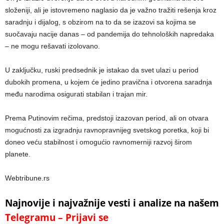
složeniji, ali je istovremeno naglasio da je važno tražiti rešenja kroz
saradnju i dijalog, s obzirom na to da se izazovi sa kojima se
suočavaju nacije danas – od pandemija do tehnoloških napredaka
– ne mogu rešavati izolovano.
U zaključku, ruski predsednik je istakao da svet ulazi u period
dubokih promena, u kojem će jedino pravična i otvorena saradnja
među narodima osigurati stabilan i trajan mir.
Prema Putinovim rečima, predstoji izazovan period, ali on otvara
mogućnosti za izgradnju ravnopravnijeg svetskog poretka, koji bi
doneo veću stabilnost i omogućio ravnomerniji razvoj širom
planete.
Webtribune.rs
Najnovije i najvažnije vesti i analize na našem
Telegramu – Prijavi se