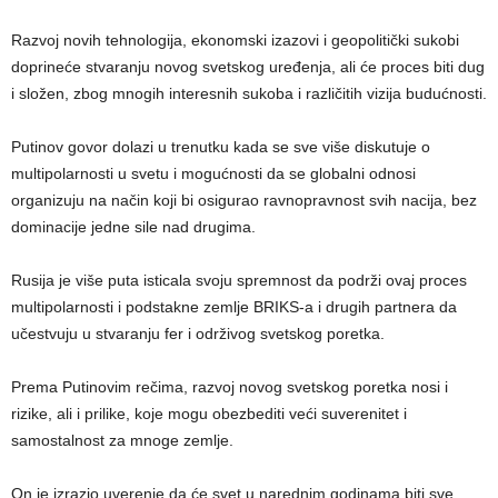
Razvoj novih tehnologija, ekonomski izazovi i geopolitički sukobi
doprineće stvaranju novog svetskog uređenja, ali će proces biti dug
i složen, zbog mnogih interesnih sukoba i različitih vizija budućnosti.
Putinov govor dolazi u trenutku kada se sve više diskutuje o
multipolarnosti u svetu i mogućnosti da se globalni odnosi
organizuju na način koji bi osigurao ravnopravnost svih nacija, bez
dominacije jedne sile nad drugima.
Rusija je više puta isticala svoju spremnost da podrži ovaj proces
multipolarnosti i podstakne zemlje BRIKS-a i drugih partnera da
učestvuju u stvaranju fer i održivog svetskog poretka.
Prema Putinovim rečima, razvoj novog svetskog poretka nosi i
rizike, ali i prilike, koje mogu obezbediti veći suverenitet i
samostalnost za mnoge zemlje.
On je izrazio uverenje da će svet u narednim godinama biti sve