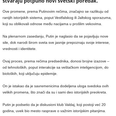
stvaraju potpuno novi svetski poredak.
Ove promene, prema Putinovim rečima, značajno se razlikuju od
ranijih istorijskih sistema, poput Vestfalskog ili Jaltskog sporazuma,
koji su oblikovali odnose među nacijama u prošlim vekovima.
Na plenarnom zasedanju, Putin je naglasio da se pojavljuju nove
sile, dok narodi širom sveta sve jasnije prepoznaju svoje interese,
vrednosti i identitete.
Ovaj proces, prema rečima predsednika, donosi brojne izazove –
od tehnoloških, poput interakcije sa veštačkom inteligencijom, do
bioloških, koji uključuju epidemije.
On je istakao da je savremenicima dodeljena uloga svedoka ovih
velikih promena, što znači da su i sami deo istorijskih preokreta.
Putin je podsetio da je diskusioni klub Valdaj, koji postoji već 20
godina, uvek bio mesto rasprave o važnim istorijskim pitanjima.