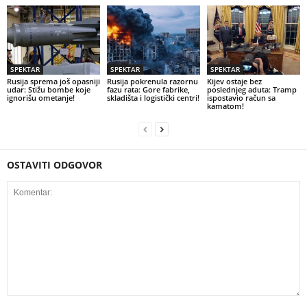
SPEKTAR
SPEKTAR
SPEKTAR
Rusija sprema još opasniji
Rusija pokrenula razornu
Kijev ostaje bez
udar: Stižu bombe koje
fazu rata: Gore fabrike,
poslednjeg aduta: Tramp
ignorišu ometanje!
skladišta i logistički centri!
ispostavio račun sa
kamatom!
OSTAVITI ODGOVOR