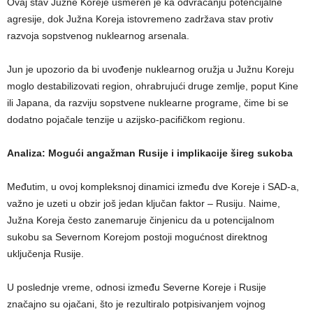
Ovaj stav Južne Koreje usmeren je ka odvraćanju potencijalne
agresije, dok Južna Koreja istovremeno zadržava stav protiv
razvoja sopstvenog nuklearnog arsenala.
Jun je upozorio da bi uvođenje nuklearnog oružja u Južnu Koreju
moglo destabilizovati region, ohrabrujući druge zemlje, poput Kine
ili Japana, da razviju sopstvene nuklearne programe, čime bi se
dodatno pojačale tenzije u azijsko-pacifičkom regionu.
Analiza: Mogući angažman Rusije i implikacije šireg sukoba
Međutim, u ovoj kompleksnoj dinamici između dve Koreje i SAD-a,
važno je uzeti u obzir još jedan ključan faktor – Rusiju. Naime,
Južna Koreja često zanemaruje činjenicu da u potencijalnom
sukobu sa Severnom Korejom postoji mogućnost direktnog
uključenja Rusije.
U poslednje vreme, odnosi između Severne Koreje i Rusije
značajno su ojačani, što je rezultiralo potpisivanjem vojnog