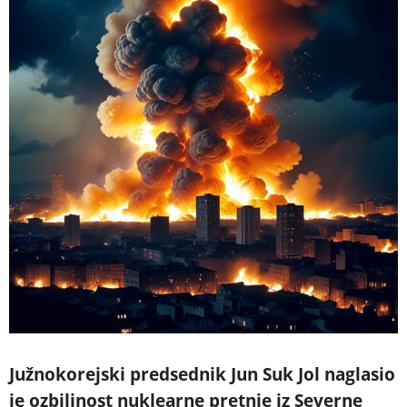
Južnokorejski predsednik Jun Suk Jol naglasio
je ozbiljnost nuklearne pretnje iz Severne