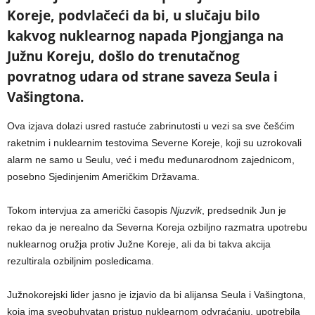
Koreje, podvlačeći da bi, u slučaju bilo
kakvog nuklearnog napada Pjongjanga na
Južnu Koreju, došlo do trenutačnog
povratnog udara od strane saveza Seula i
Vašingtona.
Ova izjava dolazi usred rastuće zabrinutosti u vezi sa sve češćim
raketnim i nuklearnim testovima Severne Koreje, koji su uzrokovali
alarm ne samo u Seulu, već i među međunarodnom zajednicom,
posebno Sjedinjenim Američkim Državama.
Tokom intervjua za američki časopis
Njuzvik
, predsednik Jun je
rekao da je nerealno da Severna Koreja ozbiljno razmatra upotrebu
nuklearnog oružja protiv Južne Koreje, ali da bi takva akcija
rezultirala ozbiljnim posledicama.
Južnokorejski lider jasno je izjavio da bi alijansa Seula i Vašingtona,
koja ima sveobuhvatan pristup nuklearnom odvraćanju, upotrebila