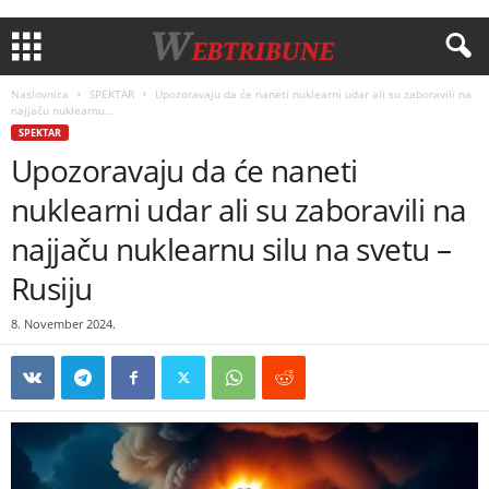
Naslovnica
SPEKTAR
Upozoravaju da će naneti nuklearni udar ali su zaboravili na
najjaču nuklearnu...
SPEKTAR
Upozoravaju da će naneti
nuklearni udar ali su zaboravili na
najjaču nuklearnu silu na svetu –
Rusiju
8. November 2024.