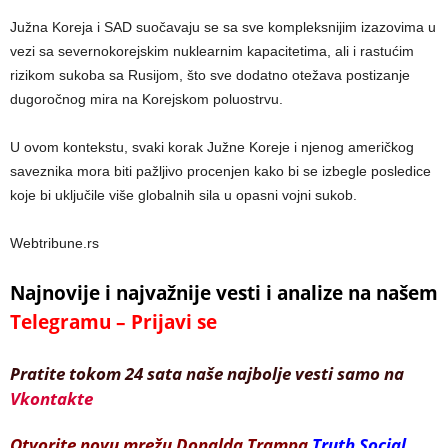
Južna Koreja i SAD suočavaju se sa sve kompleksnijim izazovima u
vezi sa severnokorejskim nuklearnim kapacitetima, ali i rastućim
rizikom sukoba sa Rusijom, što sve dodatno otežava postizanje
dugoročnog mira na Korejskom poluostrvu.
U ovom kontekstu, svaki korak Južne Koreje i njenog američkog
saveznika mora biti pažljivo procenjen kako bi se izbegle posledice
koje bi uključile više globalnih sila u opasni vojni sukob.
Webtribune.rs
Najnovije i najvažnije vesti i analize na našem
Telegramu – Prijavi se
Pratite tokom 24 sata naše najbolje vesti samo na
Vkontakte
Otvorite novu mrežu Donalda Trampa
Truth Social