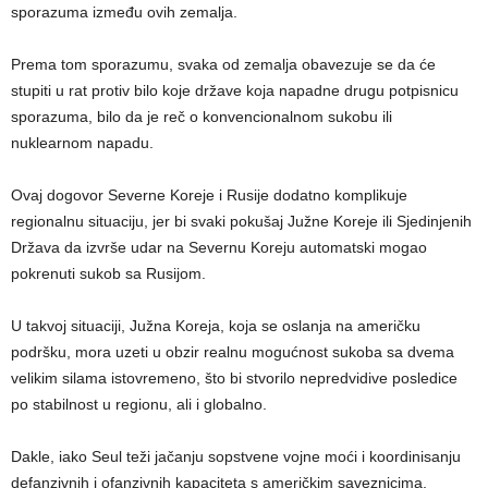
sporazuma između ovih zemalja.
Prema tom sporazumu, svaka od zemalja obavezuje se da će
stupiti u rat protiv bilo koje države koja napadne drugu potpisnicu
sporazuma, bilo da je reč o konvencionalnom sukobu ili
nuklearnom napadu.
Ovaj dogovor Severne Koreje i Rusije dodatno komplikuje
regionalnu situaciju, jer bi svaki pokušaj Južne Koreje ili Sjedinjenih
Država da izvrše udar na Severnu Koreju automatski mogao
pokrenuti sukob sa Rusijom.
U takvoj situaciji, Južna Koreja, koja se oslanja na američku
podršku, mora uzeti u obzir realnu mogućnost sukoba sa dvema
velikim silama istovremeno, što bi stvorilo nepredvidive posledice
po stabilnost u regionu, ali i globalno.
Dakle, iako Seul teži jačanju sopstvene vojne moći i koordinisanju
defanzivnih i ofanzivnih kapaciteta s američkim saveznicima,