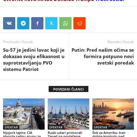
Prethodni članak
Naredni članak
Su-57 je jedini lovac koji je
Putin: Pred ​​našim očima se
dokazao svoju efikasnost u
formira potpuno novi
suprotstavljanju PVO
svetski poredak
sistemu Patriot
POVEZANI ČLANCI
SPEKTAR
SPEKTAR
SPEKTAR
Njujork tajms: CIA
Ruski udari primorali
Šok za Ameriku: Iran
stvorila radnu grupu za
Zapad na povlačenje
dobija kontrolu nad