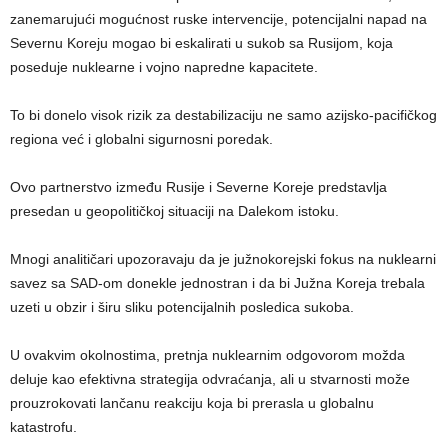
zanemarujući mogućnost ruske intervencije, potencijalni napad na
Severnu Koreju mogao bi eskalirati u sukob sa Rusijom, koja
poseduje nuklearne i vojno napredne kapacitete.
To bi donelo visok rizik za destabilizaciju ne samo azijsko-pacifičkog
regiona već i globalni sigurnosni poredak.
Ovo partnerstvo između Rusije i Severne Koreje predstavlja
presedan u geopolitičkoj situaciji na Dalekom istoku.
Mnogi analitičari upozoravaju da je južnokorejski fokus na nuklearni
savez sa SAD-om donekle jednostran i da bi Južna Koreja trebala
uzeti u obzir i širu sliku potencijalnih posledica sukoba.
U ovakvim okolnostima, pretnja nuklearnim odgovorom možda
deluje kao efektivna strategija odvraćanja, ali u stvarnosti može
prouzrokovati lančanu reakciju koja bi prerasla u globalnu
katastrofu.