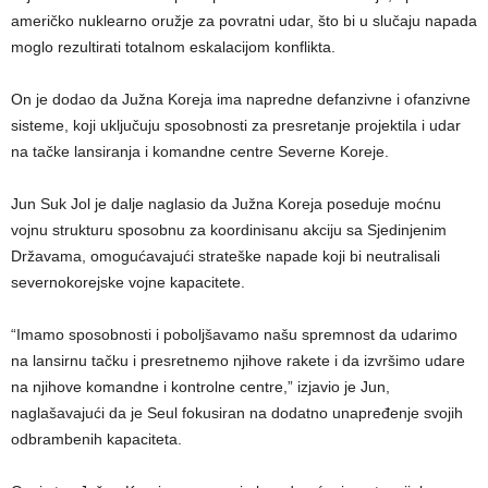
američko nuklearno oružje za povratni udar, što bi u slučaju napada
moglo rezultirati totalnom eskalacijom konflikta.
On je dodao da Južna Koreja ima napredne defanzivne i ofanzivne
sisteme, koji uključuju sposobnosti za presretanje projektila i udar
na tačke lansiranja i komandne centre Severne Koreje.
Jun Suk Jol je dalje naglasio da Južna Koreja poseduje moćnu
vojnu strukturu sposobnu za koordinisanu akciju sa Sjedinjenim
Državama, omogućavajući strateške napade koji bi neutralisali
severnokorejske vojne kapacitete.
“Imamo sposobnosti i poboljšavamo našu spremnost da udarimo
na lansirnu tačku i presretnemo njihove rakete i da izvršimo udare
na njihove komandne i kontrolne centre,” izjavio je Jun,
naglašavajući da je Seul fokusiran na dodatno unapređenje svojih
odbrambenih kapaciteta.