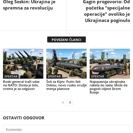
Oleg Soskin: Ukrajina je
Gagin progovorio: Od
spremna za revoluciju
početka “specijalne
operacije” ovoliko je
Ukrajinaca poginulo
POVEZANI ČLANCI
SPEKTAR
SPEKTAR
SPEKTAR
Ruski general traži udar
Šok za Kijev: Putin želi
Najopasnija ukrajinska
na NATO: Dosta je bilo,
Odesu, novo rusko oružje
raketa do sada: Može da
vreme je za odgovor
menja planove
pogodi ciljeve širom
Rusije
OSTAVITI ODGOVOR