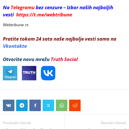
Na
Telegramu
bez cenzure – Izbor naših najboljih
vesti
https://t.me/webtribune
Webtribune.rs
Pratite tokom 24 sata naše najbolje vesti samo na
Vkontakte
Otvorite novu mrežu
Truth Social
Prethodni članak
Naredni članak