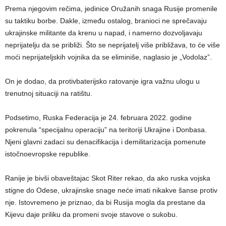
Prema njegovim rečima, jedinice Oružanih snaga Rusije promenile
su taktiku borbe. Dakle, između ostalog, branioci ne sprečavaju
ukrajinske militante da krenu u napad, i namerno dozvoljavaju
neprijatelju da se približi. Što se neprijatelj više približava, to će više
moći neprijateljskih vojnika da se eliminiše, naglasio je „Vodolaz”.
On je dodao, da protivbaterijsko ratovanje igra važnu ulogu u
trenutnoj situaciji na ratištu.
Podsetimo, Ruska Federacija je 24. februara 2022. godine
pokrenula “specijalnu operaciju” na teritoriji Ukrajine i Donbasa.
Njeni glavni zadaci su denacifikacija i demilitarizacija pomenute
istočnoevropske republike.
Ranije je bivši obaveštajac Skot Riter rekao, da ako ruska vojska
stigne do Odese, ukrajinske snage neće imati nikakve šanse protiv
nje. Istovremeno je priznao, da bi Rusija mogla da prestane da
Kijevu daje priliku da promeni svoje stavove o sukobu.