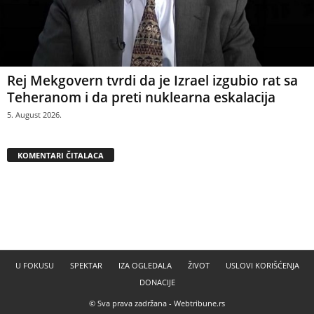
Rej Mekgovern tvrdi da je Izrael izgubio rat sa
Teheranom i da preti nuklearna eskalacija
5. August 2026.
KOMENTARI ČITALACA
U FOKUSU
SPEKTAR
IZA OGLEDALA
ŽIVOT
USLOVI KORIŠĆENJA
DONACIJE
© Sva prava zadržana -
Webtribune.rs