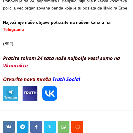
Ponovio je da 24. septembra u Banjskoj nije bila nikakva kosovska
policija već organizovana banda koja je tu poslata da likvidira Srbe.
Najvažnije naše objave potražite na našem kanalu na
Telegramu
(B92)
Pratite tokom 24 sata naše najbolje vesti samo na
Vkontakte
Otvorite novu mrežu
Truth Social