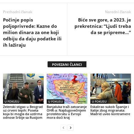
Prethodni članak
Naredni članak
Počinje popis
Biće sve gore, a 2023. je
poljoprivrede: Kazne do
prekretnica: “Ljudi treba
milion dinara za one koji
da se pripreme…”
odbiju da daju podatke ili
ih lažiraju
POVEZANI ČLANCI
U FOKUSU
U FOKUSU
U FOKUSU
Zelenski stigao u Beograd
Banjaluka traži zatvaranje
Eskalirao sukob Španije i
uz crveni tepih: Poseta
OHR-a: Najdugovečnijem
Italije zbog migranata:
koja bi mogla da uzdrma
protektoratu u Evropi
Madrid uveo kontramere
odnose Srbije sa Rusijom
mora doći kraj