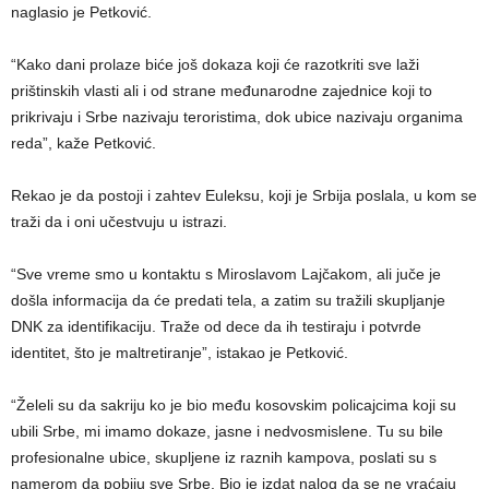
naglasio je Petković.
“Kako dani prolaze biće još dokaza koji će razotkriti sve laži
prištinskih vlasti ali i od strane međunarodne zajednice koji to
prikrivaju i Srbe nazivaju teroristima, dok ubice nazivaju organima
reda”, kaže Petković.
Rekao je da postoji i zahtev Euleksu, koji je Srbija poslala, u kom se
traži da i oni učestvuju u istrazi.
“Sve vreme smo u kontaktu s Miroslavom Lajčakom, ali juče je
došla informacija da će predati tela, a zatim su tražili skupljanje
DNK za identifikaciju. Traže od dece da ih testiraju i potvrde
identitet, što je maltretiranje”, istakao je Petković.
“Želeli su da sakriju ko je bio među kosovskim policajcima koji su
ubili Srbe, mi imamo dokaze, jasne i nedvosmislene. Tu su bile
profesionalne ubice, skupljene iz raznih kampova, poslati su s
namerom da pobiju sve Srbe. Bio je izdat nalog da se ne vraćaju