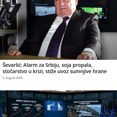
Ševarlić: Alarm za Srbiju, soja propala,
stočarstvo u krizi, stiže uvoz sumnjive hrane
5. August 2026.