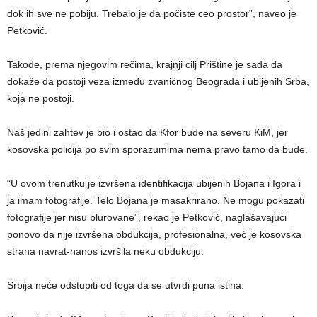
dok ih sve ne pobiju. Trebalo je da počiste ceo prostor”, naveo je
Petković.
Takođe, prema njegovim rečima, krajnji cilj Prištine je sada da
dokaže da postoji veza između zvaničnog Beograda i ubijenih Srba,
koja ne postoji.
Naš jedini zahtev je bio i ostao da Kfor bude na severu KiM, jer
kosovska policija po svim sporazumima nema pravo tamo da bude.
“U ovom trenutku je izvršena identifikacija ubijenih Bojana i Igora i
ja imam fotografije. Telo Bojana je masakrirano. Ne mogu pokazati
fotografije jer nisu blurovane”, rekao je Petković, naglašavajući
ponovo da nije izvršena obdukcija, profesionalna, već je kosovska
strana navrat-nanos izvršila neku obdukciju.
Srbija neće odstupiti od toga da se utvrdi puna istina.