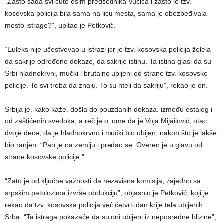
“Zašto sada svi ćute osim predsednika Vučića i zašto je tzv.
kosovska policija bila sama na licu mesta, sama je obezbeđivala
mesto istrage?”, upitao je Petković.
“Euleks nije učestvovao u istrazi jer je tzv. kosovska policija želela
da sakrije određene dokaze, da sakrije istinu. Ta istina glasi da su
Srbi hladnokrvni, mučki i brutalno ubijeni od strane tzv. kosovske
policije. To svi treba da znaju. To su hteli da sakriju”, rekao je on.
Srbija je, kako kaže, došla do pouzdanih dokaza, između ostalog i
od zaštićenih svedoka, a reč je o tome da je Voja Mijailović, otac
dvoje dece, da je hladnokrvno i mučki bio ubijen, nakon što je lakše
bio ranjen. “Pao je na zemlju i predao se. Overen je u glavu od
strane kosovske policije.”
“Zato je od ključne važnosti da nezavisna komisija, zajedno sa
srpskim patolozima izvrše obdukciju”, objasnio je Petković, koji je
rekao da tzv. kosovska policija već četvrti dan krije tela ubijenih
Srba. “Ta istraga pokazaće da su oni ubijeni iz neposredne blizine”,