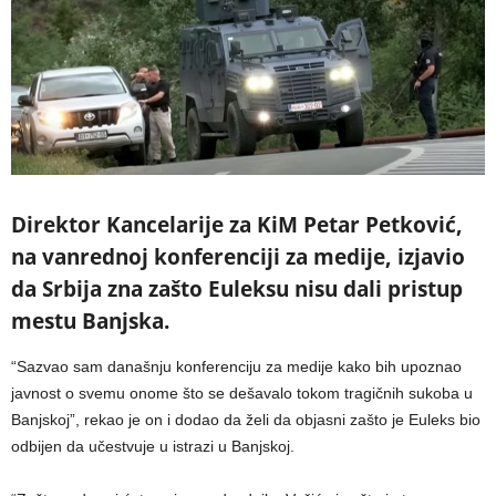
Direktor Kancelarije za KiM Petar Petković,
na vanrednoj konferenciji za medije, izjavio
da Srbija zna zašto Euleksu nisu dali pristup
mestu Banjska.
“Sazvao sam današnju konferenciju za medije kako bih upoznao
javnost o svemu onome što se dešavalo tokom tragičnih sukoba u
Banjskoj”, rekao je on i dodao da želi da objasni zašto je Euleks bio
odbijen da učestvuje u istrazi u Banjskoj.