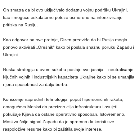
On smatra da bi ovo uključivalo dodatnu vojnu podršku Ukrajini,
kao i moguće eskalatorne poteze usmerene na intenziviranje
pritiska na Rusiju.
Kao odgovor na ove pretnje, Dizen predviđa da bi Rusija mogla
ponovo aktivirati „Orešnik“ kako bi poslala snažnu poruku Zapadu i
Ukrajini.
Ruska strategija u ovom sukobu postaje sve jasnija – neutralisanje
ključnih vojnih i industrijskih kapaciteta Ukrajine kako bi se umanjila
njena sposobnost za dalju borbu.
Korišćenje naprednih tehnologija, poput hipersoničnih raketa,
omogućava Moskvi da precizno cilja infrastrukturu i osujeti
pokušaje Kijeva da ostane operativno sposoban. Istovremeno,
Moskva šalje signal Zapadu da je spremna da koristi sve
raspoložive resurse kako bi zaštitila svoje interese.