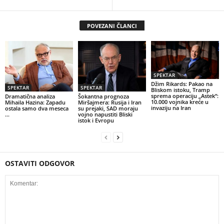
POVEZANI ČLANCI
SPEKTAR
Džim Rikards: Pakao na
SPEKTAR
SPEKTAR
Bliskom istoku, Tramp
sprema operaciju „Astek“:
Dramatična analiza
Šokantna prognoza
10.000 vojnika kreće u
Mihaila Hazina: Zapadu
Miršajmera: Rusija i Iran
invaziju na Iran
ostala samo dva meseca
su prejaki, SAD moraju
…
vojno napustiti Bliski
istok i Evropu
OSTAVITI ODGOVOR