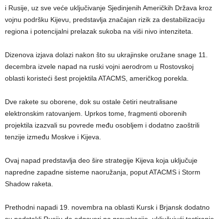
i Rusije, uz sve veće uključivanje Sjedinjenih Američkih Država kroz
vojnu podršku Kijevu, predstavlja značajan rizik za destabilizaciju
regiona i potencijalni prelazak sukoba na viši nivo intenziteta.
Dizenova izjava dolazi nakon što su ukrajinske oružane snage 11.
decembra izvele napad na ruski vojni aerodrom u Rostovskoj
oblasti koristeći šest projektila ATACMS, američkog porekla.
Dve rakete su oborene, dok su ostale četiri neutralisane
elektronskim ratovanjem. Uprkos tome, fragmenti oborenih
projektila izazvali su povrede među osobljem i dodatno zaoštrili
tenzije između Moskve i Kijeva.
Ovaj napad predstavlja deo šire strategije Kijeva koja uključuje
napredne zapadne sisteme naoružanja, poput ATACMS i Storm
Shadow raketa.
Prethodni napadi 19. novembra na oblasti Kursk i Brjansk dodatno
su podstakli Rusiju da odgovori na provokacije, uključujući testiranje