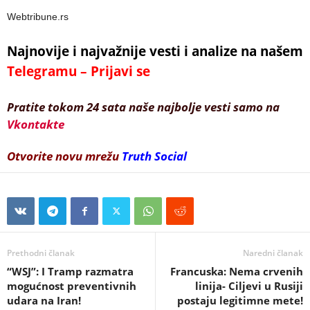
Webtribune.rs
Najnovije i najvažnije vesti i analize na našem
Telegramu – Prijavi se
Pratite tokom 24 sata naše najbolje vesti samo na
Vkontakte
Otvorite novu mrežu
Truth Social
Prethodni članak
Naredni članak
“WSJ”: I Tramp razmatra
Francuska: Nema crvenih
mogućnost preventivnih
linija- Ciljevi u Rusiji
udara na Iran!
postaju legitimne mete!