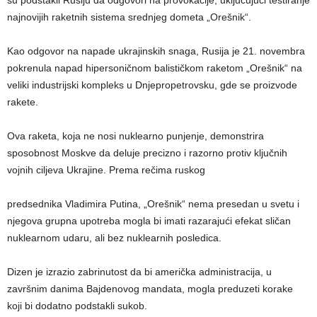
najnovijih raketnih sistema srednjeg dometa „Orešnik“.
Kao odgovor na napade ukrajinskih snaga, Rusija je 21. novembra
pokrenula napad hipersoničnom balističkom raketom „Orešnik“ na
veliki industrijski kompleks u Dnjepropetrovsku, gde se proizvode
rakete.
Ova raketa, koja ne nosi nuklearno punjenje, demonstrira
sposobnost Moskve da deluje precizno i razorno protiv ključnih
vojnih ciljeva Ukrajine. Prema rečima ruskog
predsednika Vladimira Putina, „Orešnik“ nema presedan u svetu i
njegova grupna upotreba mogla bi imati razarajući efekat sličan
nuklearnom udaru, ali bez nuklearnih posledica.
Dizen je izrazio zabrinutost da bi američka administracija, u
završnim danima Bajdenovog mandata, mogla preduzeti korake
koji bi dodatno podstakli sukob.