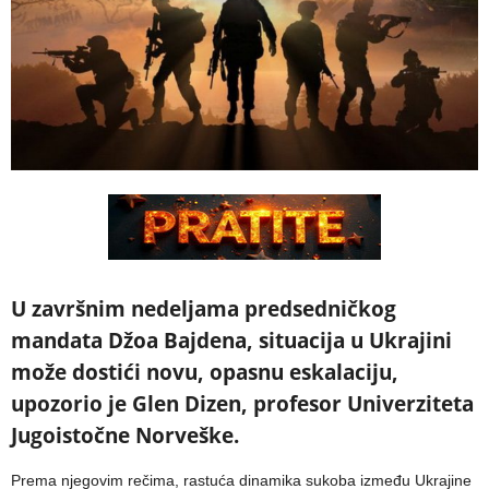
U završnim nedeljama predsedničkog
mandata Džoa Bajdena, situacija u Ukrajini
može dostići novu, opasnu eskalaciju,
upozorio je Glen Dizen, profesor Univerziteta
Jugoistočne Norveške.
Prema njegovim rečima, rastuća dinamika sukoba između Ukrajine