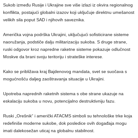
Sukob između Rusije i Ukrajine sve više izlazi iz okvira regionalnog
konflikta, postajući globalni izazov koji uključuje direktnu umešanost
velikih sila poput SAD i njihovih saveznika.
Američka vojna podrška Ukrajini, uključujući sofisticirane sisteme
naoružanja, podstiče dalju militarizaciju sukoba. S druge strane,
ruski odgovor kroz napredne raketne sisteme pokazuje odlučnost
Moskve da brani svoju teritoriju i strateške interese.
Kako se približava kraj Bajdenovog mandata, svet se suočava s
mogućnošću daljeg zaoštravanja situacije u Ukrajini.
Upotreba naprednih raketnih sistema s obe strane ukazuje na
eskalaciju sukoba u novu, potencijalno destruktivniju fazu.
Ruski „Orešnik“ i američki ATACMS simboli su tehnološke trke koja
redefiniše moderne sukobe, dok posledice ovih događaja mogu
imati dalekosežan uticaj na globalnu stabilnost.