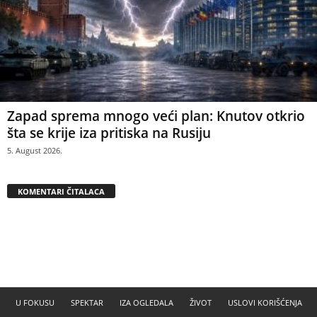
Zapad sprema mnogo veći plan: Knutov otkrio
šta se krije iza pritiska na Rusiju
5. August 2026.
KOMENTARI ČITALACA
U FOKUSU
SPEKTAR
IZA OGLEDALA
ŽIVOT
USLOVI KORIŠĆENJA