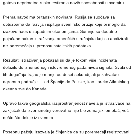
gotovo neprimetna ruska testiranja novih sposobnosti u svemiru.
Prema navodima britanskih novinara, Rusija se suočava sa
optužbama da razvija i ispituje svemirsko oružje koje bi moglo da
izazove haos u zapadnim ekonomijama. Sumnje su dodatno
pojačane nakon istraživanja američkih stručnjaka koji su analizirali
niz poremećaja u prenosu satelitskih podataka.
Rezultati istraživanja pokazali su da je tokom više incidenata
dolazilo do iznenadnog i istovremenog pada nivoa signala. Svaki od
tih događaja trajao je manje od deset sekundi, ali je zahvatao
ogromno područje — od Španije do Poljske, kao i preko Atlantskog
okeana sve do Kanade.
Upravo takva geografska rasprostranjenost navela je istraživače na
zaključak da izvor smetnji verovatno nije bio zemaljski ometač, već
nešto što deluje iz svemira.
Posebnu pažnju izazvala je činjenica da su poremećaji registrovani