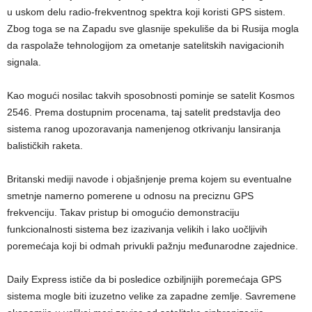
u uskom delu radio-frekventnog spektra koji koristi GPS sistem.
Zbog toga se na Zapadu sve glasnije spekuliše da bi Rusija mogla
da raspolaže tehnologijom za ometanje satelitskih navigacionih
signala.
Kao mogući nosilac takvih sposobnosti pominje se satelit Kosmos
2546. Prema dostupnim procenama, taj satelit predstavlja deo
sistema ranog upozoravanja namenjenog otkrivanju lansiranja
balističkih raketa.
Britanski mediji navode i objašnjenje prema kojem su eventualne
smetnje namerno pomerene u odnosu na preciznu GPS
frekvenciju. Takav pristup bi omogućio demonstraciju
funkcionalnosti sistema bez izazivanja velikih i lako uočljivih
poremećaja koji bi odmah privukli pažnju međunarodne zajednice.
Daily Express ističe da bi posledice ozbiljnijih poremećaja GPS
sistema mogle biti izuzetno velike za zapadne zemlje. Savremene