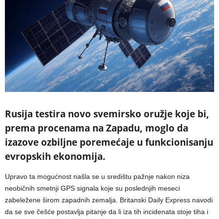
Rusija testira novo svemirsko oružje koje bi,
prema procenama na Zapadu, moglo da
izazove ozbiljne poremećaje u funkcionisanju
evropskih ekonomija.
Upravo ta mogućnost našla se u središtu pažnje nakon niza
neobičnih smetnji GPS signala koje su poslednjih meseci
zabeležene širom zapadnih zemalja. Britanski Daily Express navodi
da se sve češće postavlja pitanje da li iza tih incidenata stoje tiha i