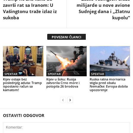
završi rat sa Iranom: U
milijarde u nove avione
Vašingtonu traže izlaz iz
Sudnjeg dana i „Zlatnu
sukoba
kupolu“
POVEZANI ČLANCI
SPEKTAR
SPEKTAR
SPEKTAR
Kijev ostaje bez
Kijev u šoku: Rusija
Ruska ratna mornarica
poslednjeg aduta: Tramp
zatvorila Crno more i
stigla pred obalu
ispostavio račun sa
potopila 26 brodova
Nemačke: Evropa dobila
kamatom!
upozorenje
OSTAVITI ODGOVOR