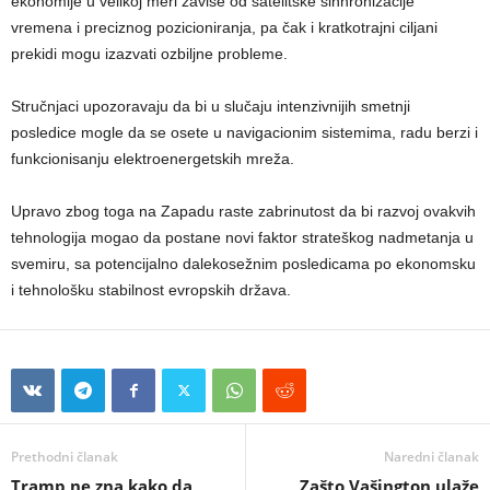
ekonomije u velikoj meri zavise od satelitske sinhronizacije
vremena i preciznog pozicioniranja, pa čak i kratkotrajni ciljani
prekidi mogu izazvati ozbiljne probleme.
Stručnjaci upozoravaju da bi u slučaju intenzivnijih smetnji
posledice mogle da se osete u navigacionim sistemima, radu berzi i
funkcionisanju elektroenergetskih mreža.
Upravo zbog toga na Zapadu raste zabrinutost da bi razvoj ovakvih
tehnologija mogao da postane novi faktor strateškog nadmetanja u
svemiru, sa potencijalno dalekosežnim posledicama po ekonomsku
i tehnološku stabilnost evropskih država.
Prethodni članak
Naredni članak
Tramp ne zna kako da
Zašto Vašington ulaže