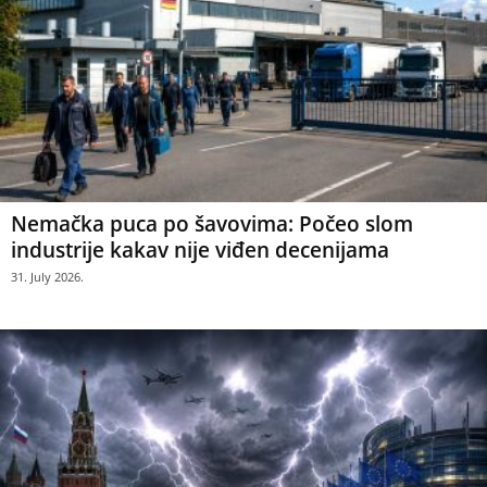
Nemačka puca po šavovima: Počeo slom
industrije kakav nije viđen decenijama
31. July 2026.