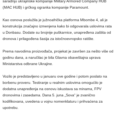
saradnju ukrajinske kompanije Military Armored Company HUB
(MAC HUB) i grčkog ogranka kompanije Paramount.
Kao osnova poslužila je južnoafrička platforma Mbombe 4, ali je
konstrukcija značajno izmenjena kako bi odgovarala uslovima rata
u Donbasu. Dodate su brojnije puškarnice, unapređena zaštita od
dronova i prilagođena šasija za istočnoevropsko ratište.
Prema navodima proizvođača, projekat je završen za nešto više od
godinu dana, a naručilac je bila Glavna obaveštajna uprava
Ministarstva odbrane Ukrajine.
Vozilo je predstavljeno u januaru ove godine i potom poslato na
borbenu proveru. Testiranje u realnim uslovima omogućilo je
dodatna unapređenja na osnovu iskustava sa minama, FPV
dronovima i zasedama. Dana 5. juna „Sova“ je zvanično
kodifikovana, uvedena u vojnu nomenklaturu i prihvaćena za
upotrebu.