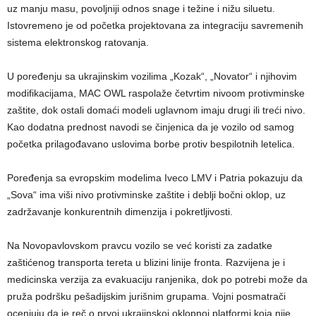
uz manju masu, povoljniji odnos snage i težine i nižu siluetu.
Istovremeno je od početka projektovana za integraciju savremenih
sistema elektronskog ratovanja.
U poređenju sa ukrajinskim vozilima „Kozak“, „Novator“ i njihovim
modifikacijama, MAC OWL raspolaže četvrtim nivoom protivminske
zaštite, dok ostali domaći modeli uglavnom imaju drugi ili treći nivo.
Kao dodatna prednost navodi se činjenica da je vozilo od samog
početka prilagođavano uslovima borbe protiv bespilotnih letelica.
Poređenja sa evropskim modelima Iveco LMV i Patria pokazuju da
„Sova“ ima viši nivo protivminske zaštite i deblji bočni oklop, uz
zadržavanje konkurentnih dimenzija i pokretljivosti.
Na Novopavlovskom pravcu vozilo se već koristi za zadatke
zaštićenog transporta tereta u blizini linije fronta. Razvijena je i
medicinska verzija za evakuaciju ranjenika, dok po potrebi može da
pruža podršku pešadijskim jurišnim grupama. Vojni posmatrači
ocenjuju da je reč o prvoj ukrajinskoj oklopnoj platformi koja nije