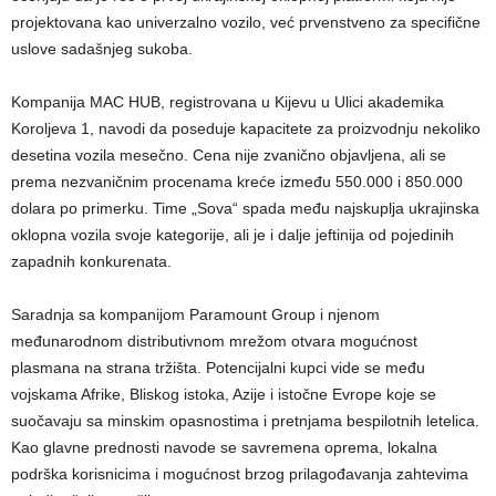
projektovana kao univerzalno vozilo, već prvenstveno za specifične
uslove sadašnjeg sukoba.
Kompanija MAC HUB, registrovana u Kijevu u Ulici akademika
Koroljeva 1, navodi da poseduje kapacitete za proizvodnju nekoliko
desetina vozila mesečno. Cena nije zvanično objavljena, ali se
prema nezvaničnim procenama kreće između 550.000 i 850.000
dolara po primerku. Time „Sova“ spada među najskuplja ukrajinska
oklopna vozila svoje kategorije, ali je i dalje jeftinija od pojedinih
zapadnih konkurenata.
Saradnja sa kompanijom Paramount Group i njenom
međunarodnom distributivnom mrežom otvara mogućnost
plasmana na strana tržišta. Potencijalni kupci vide se među
vojskama Afrike, Bliskog istoka, Azije i istočne Evrope koje se
suočavaju sa minskim opasnostima i pretnjama bespilotnih letelica.
Kao glavne prednosti navode se savremena oprema, lokalna
podrška korisnicima i mogućnost brzog prilagođavanja zahtevima