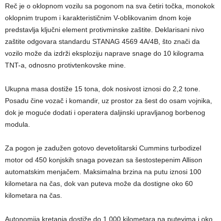
Reč je o oklopnom vozilu sa pogonom na sva četiri točka, monokok
oklopnim trupom i karakterističnim V-oblikovanim dnom koje
predstavlja ključni element protivminske zaštite. Deklarisani nivo
zaštite odgovara standardu STANAG 4569 4A/4B, što znači da
vozilo može da izdrži eksploziju naprave snage do 10 kilograma
TNT-a, odnosno protivtenkovske mine.
Ukupna masa dostiže 15 tona, dok nosivost iznosi do 2,2 tone.
Posadu čine vozač i komandir, uz prostor za šest do osam vojnika,
dok je moguće dodati i operatera daljinski upravljanog borbenog
modula.
Za pogon je zadužen gotovo devetolitarski Cummins turbodizel
motor od 450 konjskih snaga povezan sa šestostepenim Allison
automatskim menjačem. Maksimalna brzina na putu iznosi 100
kilometara na čas, dok van puteva može da dostigne oko 60
kilometara na čas.
Autonomija kretanja dostiže do 1.000 kilometara na putevima i oko