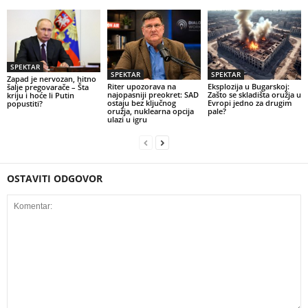
SPEKTAR
SPEKTAR
SPEKTAR
Zapad je nervozan, hitno
Riter upozorava na
Eksplozija u Bugarskoj:
šalje pregovarače – Šta
najopasniji preokret: SAD
Zašto se skladišta oružja u
kriju i hoće li Putin
ostaju bez ključnog
Evropi jedno za drugim
popustiti?
oružja, nuklearna opcija
pale?
ulazi u igru
OSTAVITI ODGOVOR