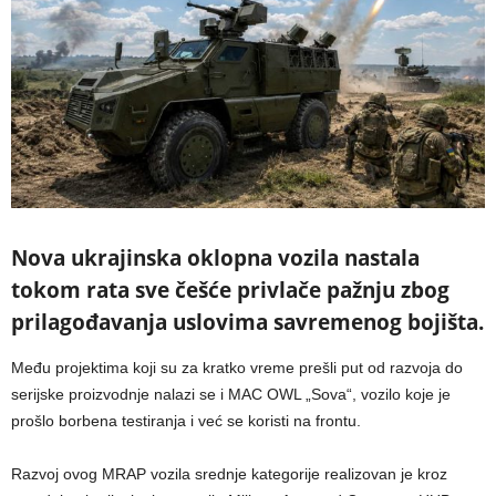
Nova ukrajinska oklopna vozila nastala
tokom rata sve češće privlače pažnju zbog
prilagođavanja uslovima savremenog bojišta.
Među projektima koji su za kratko vreme prešli put od razvoja do
serijske proizvodnje nalazi se i MAC OWL „Sova“, vozilo koje je
prošlo borbena testiranja i već se koristi na frontu.
Razvoj ovog MRAP vozila srednje kategorije realizovan je kroz