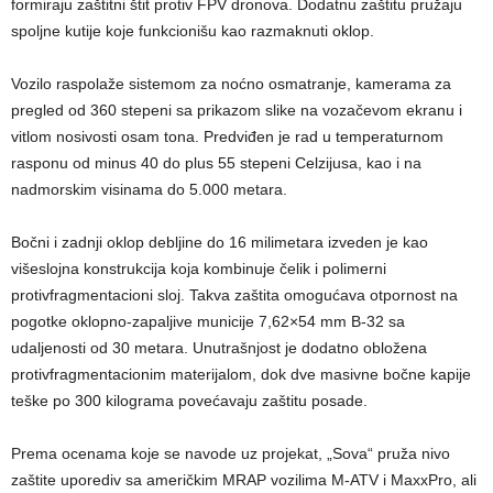
formiraju zaštitni štit protiv FPV dronova. Dodatnu zaštitu pružaju
spoljne kutije koje funkcionišu kao razmaknuti oklop.
Vozilo raspolaže sistemom za noćno osmatranje, kamerama za
pregled od 360 stepeni sa prikazom slike na vozačevom ekranu i
vitlom nosivosti osam tona. Predviđen je rad u temperaturnom
rasponu od minus 40 do plus 55 stepeni Celzijusa, kao i na
nadmorskim visinama do 5.000 metara.
Bočni i zadnji oklop debljine do 16 milimetara izveden je kao
višeslojna konstrukcija koja kombinuje čelik i polimerni
protivfragmentacioni sloj. Takva zaštita omogućava otpornost na
pogotke oklopno-zapaljive municije 7,62×54 mm B-32 sa
udaljenosti od 30 metara. Unutrašnjost je dodatno obložena
protivfragmentacionim materijalom, dok dve masivne bočne kapije
teške po 300 kilograma povećavaju zaštitu posade.
Prema ocenama koje se navode uz projekat, „Sova“ pruža nivo
zaštite uporediv sa američkim MRAP vozilima M-ATV i MaxxPro, ali