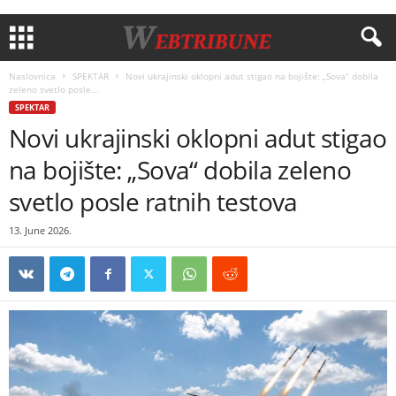
Naslovnica
SPEKTAR
Novi ukrajinski oklopni adut stigao na bojište: „Sova“ dobila
zeleno svetlo posle...
SPEKTAR
Novi ukrajinski oklopni adut stigao
na bojište: „Sova“ dobila zeleno
svetlo posle ratnih testova
13. June 2026.