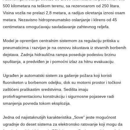
500 kilometara na teškom terenu, sa rezervoarom od 250 litara.
Visina vozila ne prelazi 2,8 metara, a radijus okretanja iznosi osam
metara. Nezavisno hidropneumatsko oslanjanje i klirens od 45
centimetara omogućavaju savladavanje zahtevnog reljefa.
Model je opremljen centralnim sistemom za regulaciju pritiska u
pneumaticima i razvijan je na osnovu iskustava iz stvarnih borbenih
dejstava. Zadnja hidraulična rampa poseduje podesivu brzinu
spuštanja, a predviđen je i pomoćni izlaz za hitnu evakuaciju.
Ugrađen je automatski sistem za gašenje požara koji koristi
fluoroketon u borbenom odeljku, dok su motorni prostor i točkovi
zaštićeni praškastim sredstvima. Sedišta imaju
protivfragmentacionu konstrukciju i sigurnosne pojaseve radi
smanjenja povreda tokom eksplozija.
Jedna od najistaknutijih karakteristika „Sove“ jeste mogućnost
ugradnje do deset sistema za elektronsko ratovanje koji mogu da