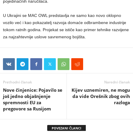
pojedinačnih naručilaca.
U Ukrajini se MAC OWL predstavlja ne samo kao novo oklopno
vozilo već i kao pokazatelj razvoja domaće odbrambene industrije
tokom ratnih godina. Projekat se ističe kao primer tehnike razvijene
za najzahtevnije uslove savremenog bojišta.
Prethodni članak
Naredni članak
Nove činjenice: Pojavilo se
Kijev uznemiren, ne mogu
još jedno objašnjenje
da vide Orešnik zbog ovih
spremnosti EU za
razloga
pregovore sa Rusijom
POVEZANI ČLANCI