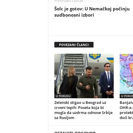
Prethodni članak
Šolc je gotov: U Nemačkoj počinju
sudbonosni izbori
POVEZANI ČLANCI
U FOKUSU
U FOKU
Zelenski stigao u Beograd uz
Banjalu
crveni tepih: Poseta koja bi
OHR-a:
mogla da uzdrma odnose Srbije
protek
sa Rusijom
doći kr