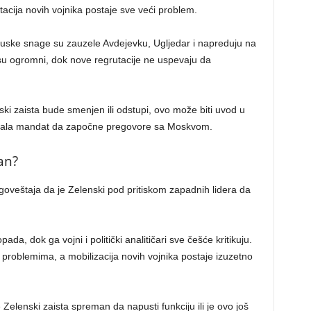
tacija novih vojnika postaje sve veći problem.
uske snage su zauzele Avdejevku, Ugljedar i napreduju na
 su ogromni, dok nove regrutacije ne uspevaju da
ki zaista bude smenjen ili odstupi, ovo može biti uvod u
 imala mandat da započne pregovore sa Moskvom.
an?
agoveštaja da je Zelenski pod pritiskom zapadnih lidera da
da, dok ga vojni i politički analitičari sve češće kritikuju.
 problemima, a mobilizacija novih vojnika postaje izuzetno
e Zelenski zaista spreman da napusti funkciju ili je ovo još