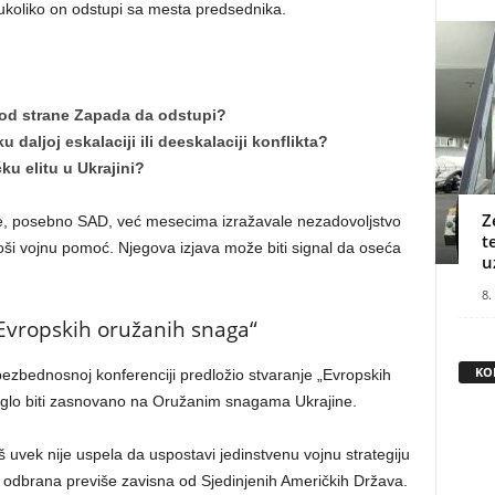
 ukoliko on odstupi sa mesta predsednika.
t od strane Zapada da odstupi?
 daljoj eskalaciji ili deeskalaciji konflikta?
ku elitu u Ukrajini?
Z
e, posebno SAD, već mesecima izražavale nezadovoljstvo
t
roši vojnu pomoć. Njegova izjava može biti signal da oseća
u
8.
„Evropskih oružanih snaga“
KO
ezbednosnoj konferenciji predložio stvaranje „Evropskih
oglo biti zasnovano na Oružanim snagama Ukrajine.
 uvek nije uspela da uspostavi jedinstvenu vojnu strategiju
ska odbrana previše zavisna od Sjedinjenih Američkih Država.