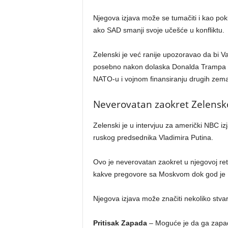
Njegova izjava može se tumačiti i kao pok
ako SAD smanji svoje učešće u konfliktu.
Zelenski je već ranije upozoravao da bi 
posebno nakon dolaska Donalda Trampa na
NATO-u i vojnom finansiranju drugih zema
Neverovatan zaokret Zelensk
Zelenski je u intervjuu za američki NBC i
ruskog predsednika Vladimira Putina.
Ovo je neverovatan zaokret u njegovoj reto
kakve pregovore sa Moskvom dok god je Pu
Njegova izjava može značiti nekoliko stvar
Pritisak Zapada
– Moguće je da ga zapad