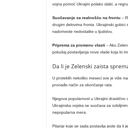
vojna pomoć Ukrajini polako slabi, a regru
Suočavanje sa realnošću na frontu
– R
drugim delovima fronta. Ukrajinski gubici
nadomeste nedostatke u ljudstvu.
Priprema za promenu vlasti
– Ako Zelens
pokušaj postavljanja nove vlade koja bi
Da li je Zelenski zaista sprem
U proteklih nekoliko meseci sve je više n
pronađe način za okončanje rata.
Njegova popularnost u Ukrajini drastično opa
Ukrajinska vojska se suočava sa ozbiljnim
nepopularna mera.
Pitanje koje se sada postavlja jeste da li j