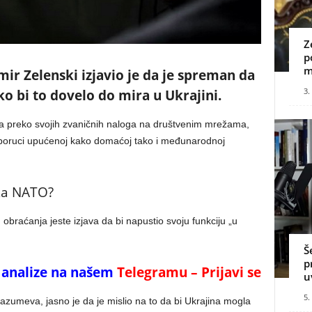
Z
p
m
ir Zelenski izjavio je da je spreman da
3.
ko bi to dovelo do mira u Ukrajini.
ka preko svojih zvaničnih naloga na društvenim mrežama,
j poruci upućenoj kako domaćoj tako i međunarodnoj
za NATO?
 obraćanja jeste izjava da bi napustio svoju funkciju „u
Š
p
 i analize na našem
Telegramu – Prijavi se
u
5.
razumeva, jasno je da je mislio na to da bi Ukrajina mogla