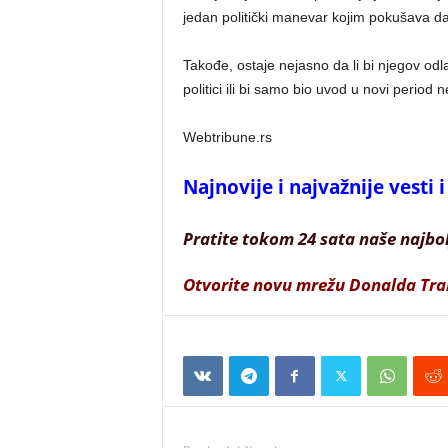
jedan politički manevar kojim pokušava d
Takođe, ostaje nejasno da li bi njegov od
politici ili bi samo bio uvod u novi period n
Webtribune.rs
Najnovije i najvažnije vesti
Pratite tokom 24 sata naše najbo
Otvorite novu mrežu Donalda Tr