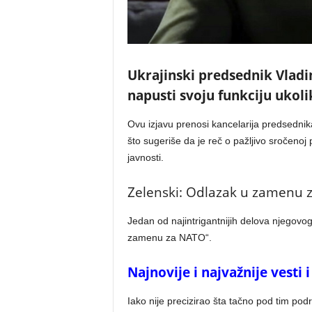
Ukrajinski predsednik Vladim
napusti svoju funkciju ukoli
Ovu izjavu prenosi kancelarija predsedni
što sugeriše da je reč o pažljivo sročeno
javnosti.
Zelenski: Odlazak u zamenu 
Jedan od najintrigantnijih delova njegovog
zamenu za NATO“.
Najnovije i najvažnije vesti
Iako nije precizirao šta tačno pod tim pod