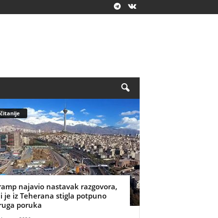
čitanije
ramp najavio nastavak razgovora,
li je iz Teherana stigla potpuno
ruga poruka