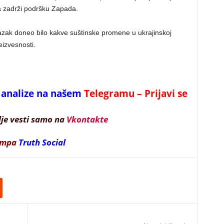
a zadrži podršku Zapada.
lazak doneo bilo kakve suštinske promene u ukrajinskoj
eizvesnosti.
 i analize na našem
Telegramu – Prijavi se
lje vesti samo na
Vkontakte
ampa
Truth Social