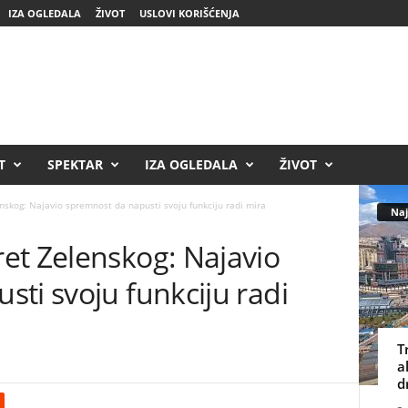
IZA OGLEDALA
ŽIVOT
USLOVI KORIŠĆENJA
T
SPEKTAR
IZA OGLEDALA
ŽIVOT
skog: Najavio spremnost da napusti svoju funkciju radi mira
Naj
et Zelenskog: Najavio
ti svoju funkciju radi
T
a
d