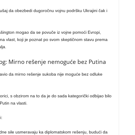
ušaj da obezbedi dugoročnu vojnu podršku Ukrajini čak i
Vašington mogao da se povuče iz vojne pomoći Evropi,
 vlast, koji je poznat po svom skeptičnom stavu prema
lja.
og: Mirno rešenje nemoguće bez Putina
zjavio da mirno rešenje sukoba nije moguće bez odluke
rici, s obzirom na to da je do sada kategorički odbijao bilo
tin na vlasti.
i:
ne sile usmeravaju ka diplomatskom rešenju, budući da