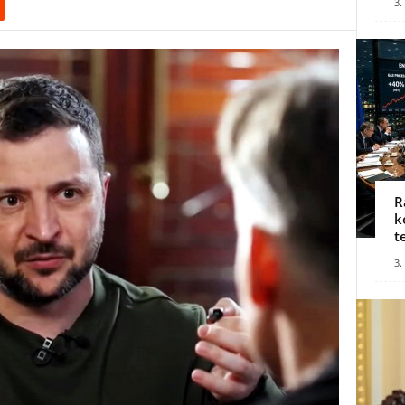
3.
R
k
t
3.