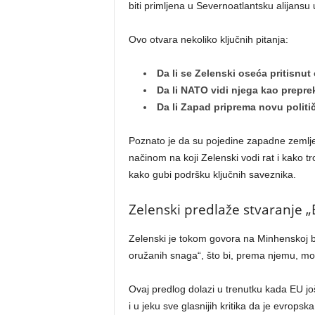
biti primljena u Severnoatlantsku alijansu
Ovo otvara nekoliko ključnih pitanja:
Da li se Zelenski oseća pritisnu
Da li NATO vidi njega kao prepreku
Da li Zapad priprema novu politič
Poznato je da su pojedine zapadne zemlj
načinom na koji Zelenski vodi rat i kako t
kako gubi podršku ključnih saveznika.
Zelenski predlaže stvaranje 
Zelenski je tokom govora na Minhenskoj b
oružanih snaga“, što bi, prema njemu, m
Ovaj predlog dolazi u trenutku kada EU još
i u jeku sve glasnijih kritika da je evrop