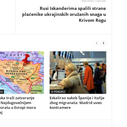
Naredni članak
Rusi Iskanderima spalili strane
plaćenike ukrajinskih oružanih snaga u
Krivom Rogu
SU
U FOKUSU
ka traži zatvaranje
Eskalirao sukob Španije i Italije
 Najdugovečnijem
zbog migranata: Madrid uveo
toratu u Evropi mora
kontramere
aj