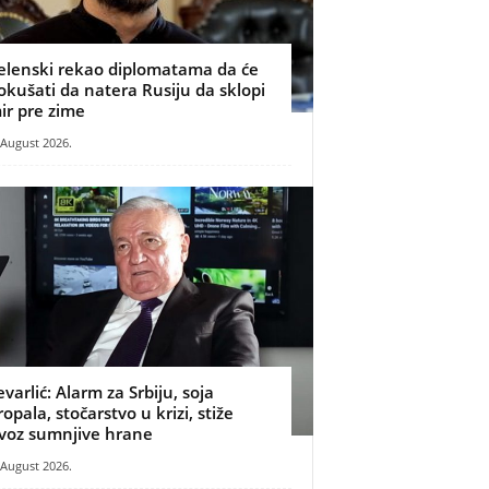
elenski rekao diplomatama da će
okušati da natera Rusiju da sklopi
ir pre zime
 August 2026.
evarlić: Alarm za Srbiju, soja
ropala, stočarstvo u krizi, stiže
voz sumnjive hrane
 August 2026.