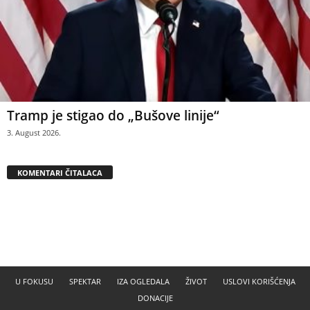
Tramp je stigao do „Bušove linije“
3. August 2026.
KOMENTARI ČITALACA
U FOKUSU
SPEKTAR
IZA OGLEDALA
ŽIVOT
USLOVI KORIŠĆENJA
DONACIJE