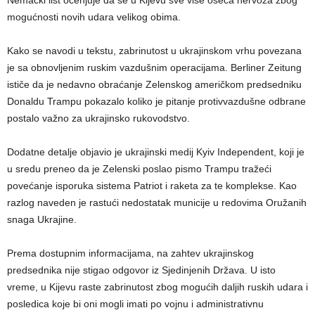
Nemački list ocenjuje da se u Kijevu sve više oseća nervoza zbog
mogućnosti novih udara velikog obima.
Kako se navodi u tekstu, zabrinutost u ukrajinskom vrhu povezana
je sa obnovljenim ruskim vazdušnim operacijama. Berliner Zeitung
ističe da je nedavno obraćanje Zelenskog američkom predsedniku
Donaldu Trampu pokazalo koliko je pitanje protivvazdušne odbrane
postalo važno za ukrajinsko rukovodstvo.
Dodatne detalje objavio je ukrajinski medij Kyiv Independent, koji je
u sredu preneo da je Zelenski poslao pismo Trampu tražeći
povećanje isporuka sistema Patriot i raketa za te komplekse. Kao
razlog naveden je rastući nedostatak municije u redovima Oružanih
snaga Ukrajine.
Prema dostupnim informacijama, na zahtev ukrajinskog
predsednika nije stigao odgovor iz Sjedinjenih Država. U isto
vreme, u Kijevu raste zabrinutost zbog mogućih daljih ruskih udara i
posledica koje bi oni mogli imati po vojnu i administrativnu