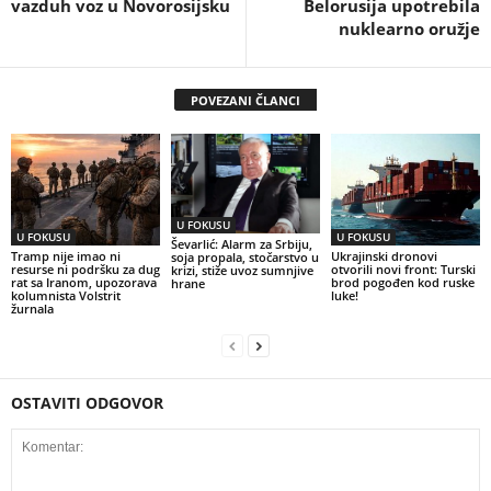
vazduh voz u Novorosijsku
Belorusija upotrebila
nuklearno oružje
POVEZANI ČLANCI
U FOKUSU
U FOKUSU
U FOKUSU
Ševarlić: Alarm za Srbiju,
Tramp nije imao ni
Ukrajinski dronovi
soja propala, stočarstvo u
resurse ni podršku za dug
otvorili novi front: Turski
krizi, stiže uvoz sumnjive
rat sa Iranom, upozorava
brod pogođen kod ruske
hrane
kolumnista Volstrit
luke!
žurnala
OSTAVITI ODGOVOR