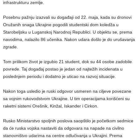
infrastrukturu zemlje.
Posebnu pažnju izazvali su događaji od 22. maja, kada su dronovi
Oružanih snaga Ukrajine pogodili studentski dom koledža u
Starobeljsku u Luganskoj Narodnoj Republici. U objektu se, prema
navodima, nalazilo 86 učenika. Nakon udara došlo je do urušavanja
zgrade.
Tom prilikom život je izgubio 21 student, dok su 44 osobe zadobile
povrede. Taj događaj postao je jedan od najtežih incidenata u
poslednjem periodu i dodatno je uticao na razvoj situacije.
Nakon toga usledio je ruski odgovor usmeren na ciljeve povezane
sa vojnim rukovodstvom Ukrajine. U tim operacijama korišćeni su
raketni sistemi Orešnik, Kinžal, Iskander i Cirkon.
Rusko Ministarstvo spoljnih poslova saopštilo je početkom sedmice
da će ruska vojska nastaviti da odgovara na napade na civilno
stanovništvo udarima na centre odlučivanja u Ukrajini. Prema