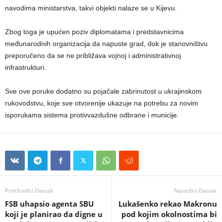
navodima ministarstva, takvi objekti nalaze se u Kijevu.
Zbog toga je upućen poziv diplomatama i predstavnicima
međunarodnih organizacija da napuste grad, dok je stanovništvu
preporučeno da se ne približava vojnoj i administrativnoj
infrastrukturi.
Sve ove poruke dodatno su pojačale zabrinutost u ukrajinskom
rukovodstvu, koje sve otvorenije ukazuje na potrebu za novim
isporukama sistema protivvazdušne odbrane i municije.
Prethodni članak
Naredni članak
FSB uhapsio agenta SBU
Lukašenko rekao Makronu
koji je planirao da digne u
pod kojim okolnostima bi