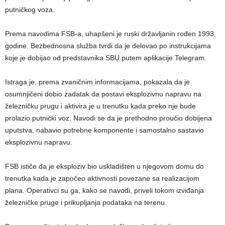
putničkog voza.
Prema navodima FSB-a, uhapšeni je ruski državljanin rođen 1993.
godine. Bezbednosna služba tvrdi da je delovao po instrukcijama
koje je dobijao od predstavnika SBU putem aplikacije Telegram.
Istraga je, prema zvaničnim informacijama, pokazala da je
osumnjičeni dobio zadatak da postavi eksplozivnu napravu na
železničku prugu i aktivira je u trenutku kada preko nje bude
prolazio putnički voz. Navodi se da je prethodno proučio dobijena
uputstva, nabavio potrebne komponente i samostalno sastavio
eksplozivnu napravu.
FSB ističe da je eksploziv bio uskladišten u njegovom domu do
trenutka kada je započeo aktivnosti povezane sa realizacijom
plana. Operativci su ga, kako se navodi, priveli tokom izviđanja
železničke pruge i prikupljanja podataka na terenu.