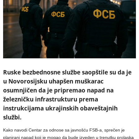
Ruske bezbednosne službe saopštile su da je
u Novorosijsku uhapšen muškarac
osumnjičen da je pripremao napad na
železničku infrastrukturu prema
instrukcijama ukrajinskih obaveštajnih
službi.
Kako navodi Centar za odnose sa javnošću FSB-a, sprečen je
planirani napad koji je mogao da bude izveden u trenutku prolaska