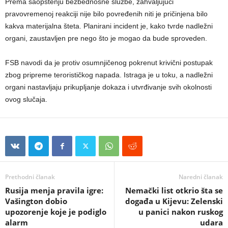
Prema saopštenju bezbednosne službe, zahvaljujući
pravovremenoj reakciji nije bilo povređenih niti je pričinjena bilo
kakva materijalna šteta. Planirani incident je, kako tvrde nadležni
organi, zaustavljen pre nego što je mogao da bude sproveden.
FSB navodi da je protiv osumnjičenog pokrenut krivični postupak
zbog pripreme terorističkog napada. Istraga je u toku, a nadležni
organi nastavljaju prikupljanje dokaza i utvrđivanje svih okolnosti
ovog slučaja.
Prethodni članak
Naredni članak
Rusija menja pravila igre:
Nemački list otkrio šta se
Vašington dobio
događa u Kijevu: Zelenski
upozorenje koje je podiglo
u panici nakon ruskog
alarm
udara