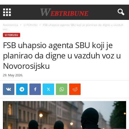
Naslovnica
U FOKUSU
FSB uhapsio agenta SBU koji je planirao da digne u vazduh
voz...
U FOKUSU
FSB uhapsio agenta SBU koji je
planirao da digne u vazduh voz u
Novorosijsku
29. May 2026.