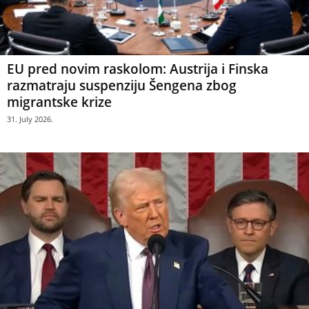
EU pred novim raskolom: Austrija i Finska
razmatraju suspenziju Šengena zbog
migrantske krize
31. July 2026.