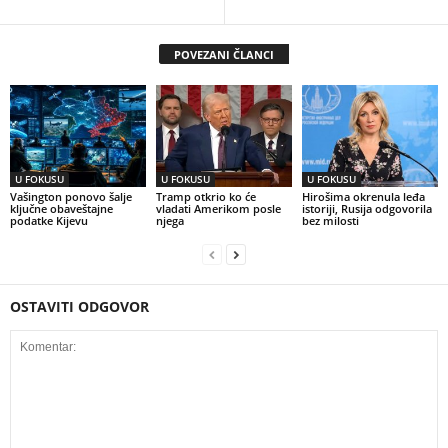
POVEZANI ČLANCI
U FOKUSU
U FOKUSU
U FOKUSU
Vašington ponovo šalje
Tramp otkrio ko će
Hirošima okrenula leđa
ključne obaveštajne
vladati Amerikom posle
istoriji, Rusija odgovorila
podatke Kijevu
njega
bez milosti
OSTAVITI ODGOVOR