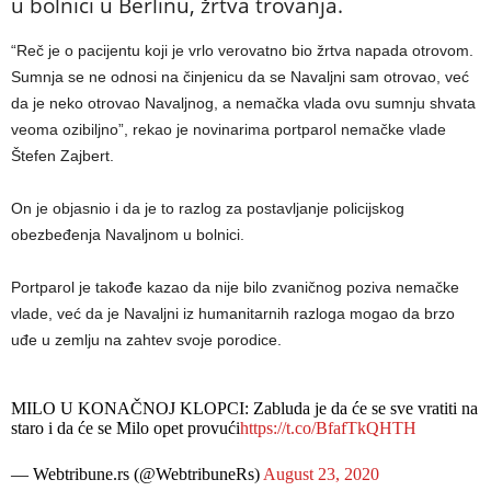
u bolnici u Berlinu, žrtva trovanja.
“Reč je o pacijentu koji je vrlo verovatno bio žrtva napada otrovom.
Sumnja se ne odnosi na činjenicu da se Navaljni sam otrovao, već
da je neko otrovao Navaljnog, a nemačka vlada ovu sumnju shvata
veoma ozibiljno”, rekao je novinarima portparol nemačke vlade
Štefen Zajbert.
On je objasnio i da je to razlog za postavljanje policijskog
obezbeđenja Navaljnom u bolnici.
Portparol je takođe kazao da nije bilo zvaničnog poziva nemačke
vlade, već da je Navaljni iz humanitarnih razloga mogao da brzo
uđe u zemlju na zahtev svoje porodice.
MILO U KONAČNOJ KLOPCI: Zabluda je da će se sve vratiti na
staro i da će se Milo opet provući
https://t.co/BfafTkQHTH
— Webtribune.rs (@WebtribuneRs)
August 23, 2020