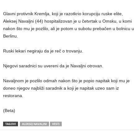
Glavni protivnik Kremlja, koji je razotkrio korupciju ruske elite,
Aleksej Navaljni (44) hospitalizovan je u četvrtak u Omsku, u komi
nakon što mu je pozlilo, ali je potom u subotu prebačen u bolnicu u
Berlinu.
Ruski lekari negiraju da je reč o trovanju.
Njegovi saradnici su uvereni da je Navaljni otrovan.
Navaljnom je pozlilo odmah nakon što je popio napitak koji mu je
doneo njegov najbliži saradnik a koji je napitak uzeo sam iz
restorana.
(Beta)
TAGOVI
ALEKSEJ NAVALJNI
VESTI