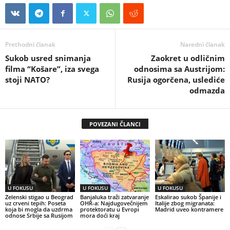
Prethodni članak
Naredni članak
Sukob usred snimanja
Zaokret u odličnim
filma “Košare”, iza svega
odnosima sa Austrijom:
stoji NATO?
Rusija ogorčena, uslediće
odmazda
POVEZANI ČLANCI
U FOKUSU
U FOKUSU
U FOKUSU
Zelenski stigao u Beograd
Banjaluka traži zatvaranje
Eskalirao sukob Španije i
uz crveni tepih: Poseta
OHR-a: Najdugovečnijem
Italije zbog migranata:
koja bi mogla da uzdrma
protektoratu u Evropi
Madrid uveo kontramere
odnose Srbije sa Rusijom
mora doći kraj