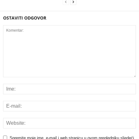
OSTAVITI ODGOVOR
Spremite moje ime, e-mail i web stranicu u ovom pregledniku sljedeći