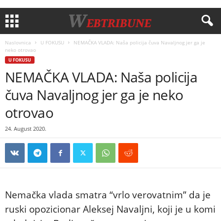
Naslovnica
U FOKUSU
NEMAČKA VLADA: Naša policija čuva Navaljnog jer ga je
neko otrovao
U FOKUSU
NEMAČKA VLADA: Naša policija
čuva Navaljnog jer ga je neko
otrovao
24. August 2020.
Nemačka vlada smatra “vrlo verovatnim” da je
ruski opozicionar Aleksej Navaljni, koji je u komi