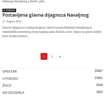
Alekseja Navaljnog u Berlin, piše...
U FOKUSU
Postavljena glavna dijagnoza Navaljnog
21. August 2020.
Glavna dijagnoza ruskog blogera i opozicionara Alekseja Navaljnog je
metabolički poremećaj zbog naglog pada šećera u krvi, izjavio je glavni doktor
prve omske bolnice...
1
2
25887
SPEKTAR
13601
U FOKUSU
5648
ŽIVOT
3903
IZA OGLEDALA