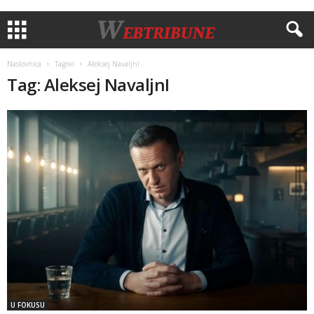
Naslovnica
Tagovi
Aleksej NavaljnI
Tag: Aleksej NavaljnI
U FOKUSU