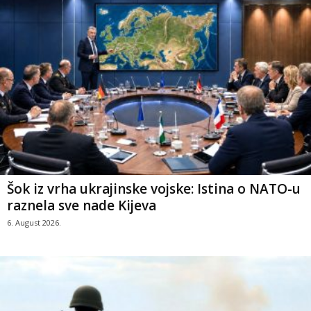
Šok iz vrha ukrajinske vojske: Istina o NATO-u
raznela sve nade Kijeva
6. August 2026.