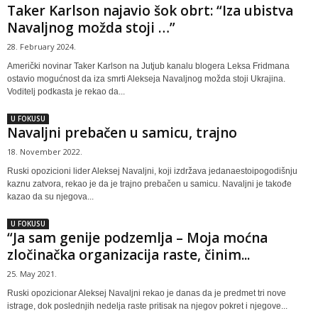
Taker Karlson najavio šok obrt: “Iza ubistva
Navaljnog možda stoji …”
28. February 2024.
Američki novinar Taker Karlson na Jutjub kanalu blogera Leksa Fridmana
ostavio mogućnost da iza smrti Alekseja Navaljnog možda stoji Ukrajina.
Voditelj podkasta je rekao da...
U FOKUSU
Navaljni prebačen u samicu, trajno
18. November 2022.
Ruski opozicioni lider Aleksej Navaljni, koji izdržava jedanaestoipogodišnju
kaznu zatvora, rekao je da je trajno prebačen u samicu. Navaljni je takođe
kazao da su njegova...
U FOKUSU
“Ja sam genije podzemlja – Moja moćna
zločinačka organizacija raste, činim...
25. May 2021.
Ruski opozicionar Aleksej Navaljni rekao je danas da je predmet tri nove
istrage, dok poslednjih nedelja raste pritisak na njegov pokret i njegove...