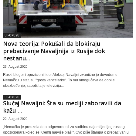
U FOKUSU
Nova teorija: Pokušali da blokiraju
prebacivanje Navaljnija iz Rusije dok
nestanu...
23. August 2020.
Ruski bloger i opozicioni lider Aleksej Navaljni zvanično je doveden u
Nemačku u statusu "gosta kancelarke". To mu omogućava da dobije
obezbeđenje, saoptšila je televizija...
U FOKUSU
Slučaj Navaljni: Šta su mediji zaboravili da
kažu …
22. August 2020.
„Nemačka je preuzela deo odgovornosti za sudbinu najomiljenijeg ruskog
opozicionara kojeg se Kremlj najviše plaši“. Ovo piše štampa o prebacivanju