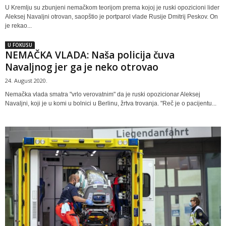
U Kremlju su zbunjeni nemačkom teorijom prema kojoj je ruski opozicioni lider
Aleksej Navaljni otrovan, saopštio je portparol vlade Rusije Dmitrij Peskov. On
je rekao...
U FOKUSU
NEMAČKA VLADA: Naša policija čuva
Navaljnog jer ga je neko otrovao
24. August 2020.
Nemačka vlada smatra "vrlo verovatnim" da je ruski opozicionar Aleksej
Navaljni, koji je u komi u bolnici u Berlinu, žrtva trovanja. "Reč je o pacijentu...