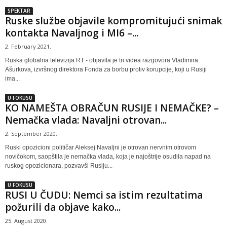
SPEKTAR
Ruske službe objavile kompromitujući snimak
kontakta Navaljnog i MI6 –...
2. February 2021.
Ruska globalna televizija RT - objavila je tri videa razgovora Vladimira
Ašurkova, izvršnog direktora Fonda za borbu protiv korupcije, koji u Rusiji
ima...
U FOKUSU
KO NAMEŠTA OBRAČUN RUSIJE I NEMAČKE? –
Nemačka vlada: Navaljni otrovan...
2. September 2020.
Ruski opozicioni političar Aleksej Navaljni je otrovan nervnim otrovom
novičokom, saopštila je nemačka vlada, koja je najoštrije osudila napad na
ruskog opozicionara, pozvavši Rusiju...
U FOKUSU
RUSI U ČUDU: Nemci sa istim rezultatima
požurili da objave kako...
25. August 2020.