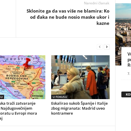
Naredni članak
Sklonite ga da vas više ne blamira: Ko
od đaka ne bude nosio maske ukor i
kazne
V
p
R
7.
KO
SU
U FOKUSU
ka traži zatvaranje
Eskalirao sukob Španije i Italije
 Najdugovečnijem
zbog migranata: Madrid uveo
toratu u Evropi mora
kontramere
aj