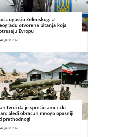
učić ugostio Zelenskog: U
eogradu otvorena pitanja koja
otresaju Evropu
 August 2026.
ran tvrdi da je sprečio američki
lan: Sledi obračun mnogo opasniji
d prethodnog!
 August 2026.