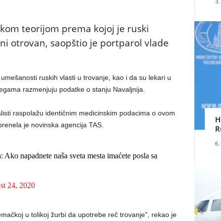
3.
om teorijom prema kojoj je ruski
jni otrovan, saopštio je portparol vlade
ešanosti ruskih vlasti u trovanje, kao i da su lekari u
egama razmenjuju podatke o stanju Navaljnija.
alisti raspolažu identičnim medicinskim podacima o ovom
H
i, prenela je novinska agencija TAS.
R
6.
: Ako napadnete naša sveta mesta imaćete posla sa
t 24, 2020
čkoj u tolikoj žurbi da upotrebe reč trovanje”, rekao je