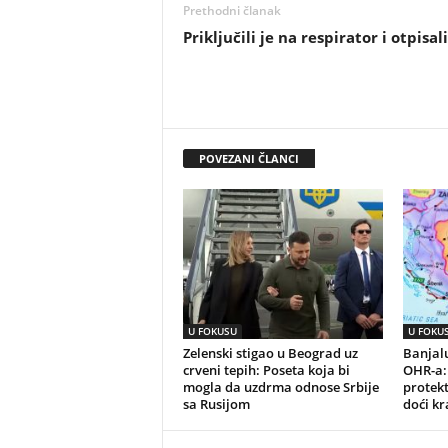
Prethodni članak
Priključili je na respirator i otpisali
POVEZANI ČLANCI
U FOKUSU
U FOKU
Zelenski stigao u Beograd uz
Banjalu
crveni tepih: Poseta koja bi
OHR-a:
mogla da uzdrma odnose Srbije
protek
sa Rusijom
doći kr