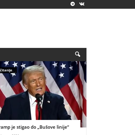
čitanije
ramp je stigao do „Bušove linije“