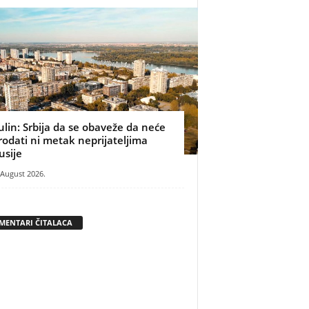
ulin: Srbija da se obaveže da neće
rodati ni metak neprijateljima
usije
 August 2026.
MENTARI ČITALACA