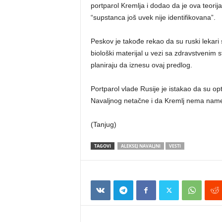
portparol Kremlja i dodao da je ova teorija
“supstanca još uvek nije identifikovana”.
Peskov je takođe rekao da su ruski lekari 
biološki materijal u vezi sa zdravstveni
planiraju da iznesu ovaj predlog.
Portparol vlade Rusije je istakao da su op
Navaljnog netačne i da Kremlj nema namer
(Tanjug)
TAGOVI
ALEKSEJ NAVALJNI
VESTI