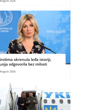
 August 2026.
irošima okrenula leđa istoriji,
usija odgovorila bez milosti
 August 2026.