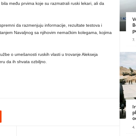
 bila među prvima koje su razmatrali ruski lekari, ali da
V
B
spremni da razmenjuju informacije, rezultate testova i
p
m stanjem Navaljnog sa njihovim nemačkim kolegama, kojima
7.
tužbe o umešanosti ruskih vlasti u trovanje Alekseja
u da ih shvata ozbiljno.
I
p
o
4.