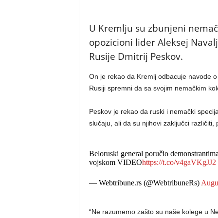
U Kremlju su zbunjeni nemačk
opozicioni lider Aleksej Naval
Rusije Dmitrij Peskov.
On je rekao da Kremlj odbacuje navode o um
Rusiji spremni da sa svojim nemačkim kol
Peskov je rekao da ruski i nemački specij
slučaju, ali da su njihovi zaključci različit
Beloruski general poručio demonstrantima
vojskom VIDEO
https://t.co/v4gaVKgJJ2
— Webtribune.rs (@WebtribuneRs)
Augus
“Ne razumemo zašto su naše kolege u Nema