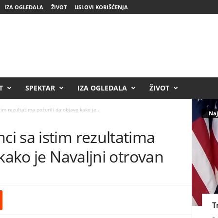
IZA OGLEDALA
ŽIVOT
USLOVI KORIŠĆENJA
T
SPEKTAR
IZA OGLEDALA
ŽIVOT
m rezultatima požurili da objave kako je...
Naj
i sa istim rezultatima
 kako je Navaljni otrovan
T