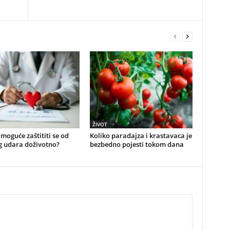
ŽIVOT
e moguće zaštititi se od
Koliko paradajza i krastavaca je
g udara doživotno?
bezbedno pojesti tokom dana