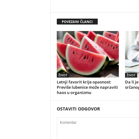
POVEZANI ČLANCI
ŽIVOT
ŽIVOT
Letnji favorit krije opasnost:
Da li j
Previše lubenice može napraviti
srčano
haos u organizmu
OSTAVITI ODGOVOR