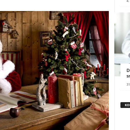
4.
D
s
31
KO