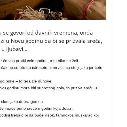
u se govori od davnih vremena, onda
zi u Novu godinu da bi se prizvala sreća,
e u ljubavi…
će vas pratiti cele godine, a to niko ne želi.
 čak ne smete da istresete ni mrvice sa stoljnjaka jer ćete
o buke – to tera zle duhove.
ovu godinu mora biti suprotnog pola, to priziva sreću u
ledi jako dobra godina.
aše imaće puno sreće u godini koja dolazi.
 godini trebalo bi da bude visok, tamnokos muškarac koji