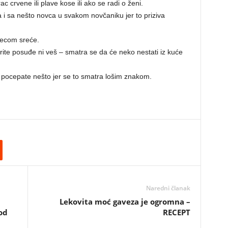
 crvene ili plave kose ili ako se radi o ženi.
a i sa nešto novca u svakom novčaniku jer to priziva
decom sreće.
ite posuđe ni veš – smatra se da će neko nestati iz kuće
pocepate nešto jer se to smatra lošim znakom.
Naredni članak
Lekovita moć gaveza je ogromna –
od
RECEPT