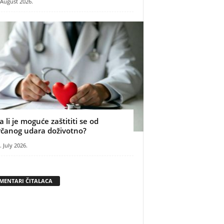
 August 2026.
a li je moguće zaštititi se od
rčanog udara doživotno?
. July 2026.
MENTARI ČITALACA