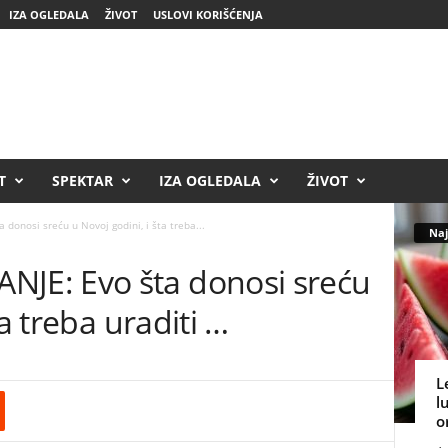
IZA OGLEDALA
ŽIVOT
USLOVI KORIŠĆENJA
T
SPEKTAR
IZA OGLEDALA
ŽIVOT
nosi sreću u Novoj godini, i šta treba...
Naj
E: Evo šta donosi sreću
ta treba uraditi …
L
l
o