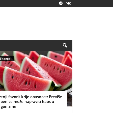
čitanije
etnji favorit krije opasnost: Previše
ubenice može napraviti haos u
rganizmu