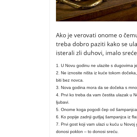
Ako je verovati onome o čem
treba dobro paziti kako se ula
isterali zli duhovi, imalo sreć
1. U Novu godinu ne ulazite s dugovima jer 
2. Ne iznosite ništa iz kuće tokom dočeka,
biti bez novca.
3. Nova godina mora da se dočeka s mnog
4. Prvi ko treba da vam čestita ulazak u N
ljubavi.
5. Onome koga pogodi čep od šampanjca s
6. Ko popije zadnji gutljaj šampanjca iz fl
7. Prvi gost koji vam ulazi u kuću u Novoj
donosi poklon – to donosi sreću.