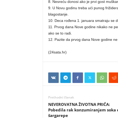
8. Nesreću donosi ako je prvi gost muškarac
9. U Novu godinu treba ući punog frižider
blagostanje.
10. Deca rođena 1. januara smatraju se 
11. Prvog dana Nove godine nikako ne per
ako se to radi.
12. Pazite da prvog dana Nove godine ne 
(24sata.hr)
Prethodni članak
NEVEROVATNA ŽIVOTNA PRIČA:
Pobedila rak konzumiranjem soka 
šargarepe