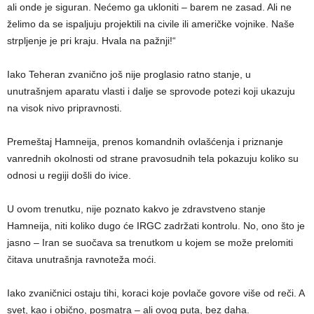
ali onde je siguran. Nećemo ga ukloniti – barem ne zasad. Ali ne
želimo da se ispaljuju projektili na civile ili američke vojnike. Naše
strpljenje je pri kraju. Hvala na pažnji!“
Iako Teheran zvanično još nije proglasio ratno stanje, u
unutrašnjem aparatu vlasti i dalje se sprovode potezi koji ukazuju
na visok nivo pripravnosti.
Premeštaj Hamneija, prenos komandnih ovlašćenja i priznanje
vanrednih okolnosti od strane pravosudnih tela pokazuju koliko su
odnosi u regiji došli do ivice.
U ovom trenutku, nije poznato kakvo je zdravstveno stanje
Hamneija, niti koliko dugo će IRGC zadržati kontrolu. No, ono što je
jasno – Iran se suočava sa trenutkom u kojem se može prelomiti
čitava unutrašnja ravnoteža moći.
Iako zvaničnici ostaju tihi, koraci koje povlače govore više od reči. A
svet, kao i obično, posmatra – ali ovog puta, bez daha.