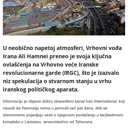
U neobično napetoj atmosferi, Vrhovni vođa
Irana Ali Hamnei preneo je svoja ključna
ovlašćenja na Vrhovno veće Iranske
revolucionarne garde (IRGC), što je izazvalo
niz spekulacija o stvarnom stanju u vrhu
iranskog političkog aparata.
Informaciju je objavio dobro obavešteni kanal
Iran International
, koji
navodi da Hamneija nema u javnosti već pet dana, dok se
istovremeno pojavljuju vesti o njegovom povlačenju u bezbednosni
kompleks u Lavizanu, severoistočno od Teherana.