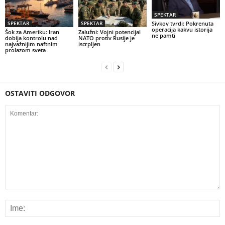
SPEKTAR
SPEKTAR
SPEKTAR
Sivkov tvrdi: Pokrenuta
operacija kakvu istorija
Šok za Ameriku: Iran
Zalužni: Vojni potencijal
ne pamti
dobija kontrolu nad
NATO protiv Rusije je
najvažnijim naftnim
iscrpljen
prolazom sveta
OSTAVITI ODGOVOR