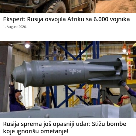
Ekspert: Rusija osvojila Afriku sa 6.000 vojnika
1. August 2026.
Rusija sprema još opasniji udar: Stižu bombe
koje ignorišu ometanje!