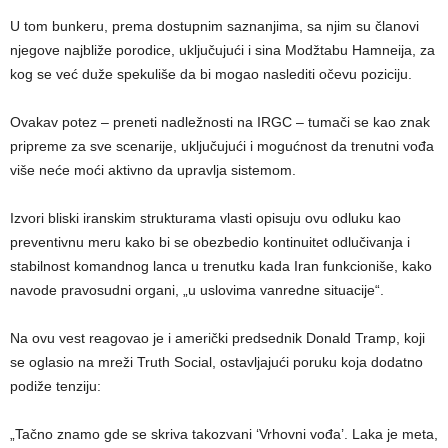
U tom bunkeru, prema dostupnim saznanjima, sa njim su članovi
njegove najbliže porodice, uključujući i sina Modžtabu Hamneija, za
kog se već duže spekuliše da bi mogao naslediti očevu poziciju.
Ovakav potez – preneti nadležnosti na IRGC – tumači se kao znak
pripreme za sve scenarije, uključujući i mogućnost da trenutni vođa
više neće moći aktivno da upravlja sistemom.
Izvori bliski iranskim strukturama vlasti opisuju ovu odluku kao
preventivnu meru kako bi se obezbedio kontinuitet odlučivanja i
stabilnost komandnog lanca u trenutku kada Iran funkcioniše, kako
navode pravosudni organi, „u uslovima vanredne situacije“.
Na ovu vest reagovao je i američki predsednik Donald Tramp, koji
se oglasio na mreži Truth Social, ostavljajući poruku koja dodatno
podiže tenziju:
„Tačno znamo gde se skriva takozvani ‘Vrhovni vođa’. Laka je meta,