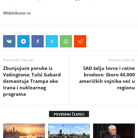
Webtribune.rs
Prethodni članak
Naredni članak
Zbunjujuće poruke iz
SAD šalju lovce i ratne
Vašingtona: Tulsi Gabard
brodove: Skoro 40.000
demantuje Trampa oko
američkih vojnika već u
Irana i nuklearnog
regionu
programa
POVEZANI ČLANCI