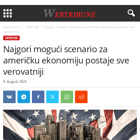
Naslovnica
SPEKTAR
Najgori mogući scenario za američku ekonomiju postaje sve
verovatniji
SPEKTAR
Najgori mogući scenario za
američku ekonomiju postaje sve
verovatniji
9. August 2025.