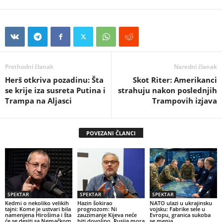
Prethodni članak
Naredni članak
Herš otkriva pozadinu: Šta
Skot Riter: Amerikanci
se krije iza susreta Putina i
strahuju nakon poslednjih
Trampa na Aljasci
Trampovih izjava
POVEZANI ČLANCI
SPEKTAR
SPEKTAR
SPEKTAR
Kedmi o nekoliko velikih
Hazin šokirao
NATO ulazi u ukrajinsku
tajni: Kome je ustvari bila
prognozom: Ni
vojsku: Fabrike sele u
namenjena Hirošima i šta
zauzimanje Kijeva neće
Evropu, granica sukoba
će se desiti sa Nemačkom
biti dovoljno, Rusija mora
se menja