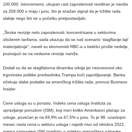
100.000. Istovremeno, ukupan rast zaposlenosti revidiran je naniže
za 258.000 u maju i junu, što je snažan signal da je tržište rada
slabije nego što se u početku pretpostavljalo.
„Široke revizije neto zaposlenosti, koncentrisane u sektorima
izloženim tarifama, sada ukazuju da se naš scenario ‘stagflacije-lajt’
materijalizuje“, naveli su ekonomisti RBC-a u belešci prošle nedelje,
pozivajući se na nedavne revizije naniže.
Dodali su da se stagflatorna dinamika odvija jer neizvesnost oko
trgovinske politike predsednika Trampa koči zapošljavanje. Banka
očekuje slabe podatke sa američkog tržišta rada, prenosi Business
Insider.
Cene usluga su u porastu. Indeks cena usluga Instituta za
upravljanje ponudom (ISM), koji meri koliko Amerikanci plaćaju za
usluge, povećan je na 69,9% sa 67,5% u junu. To je 98. uzastopni
mesec rasta cena u sektoru usluga i najviši nivo od oktobra 2022,
prema najnovijem ISM izveštaju o indeksu menadžera nabavke