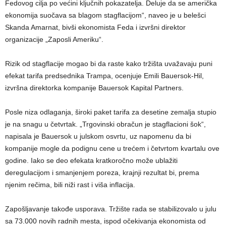
Fedovog cilja po većini ključnih pokazatelja. Deluje da se američka
ekonomija suočava sa blagom stagflacijom“, naveo je u belešci
Skanda Amarnat, bivši ekonomista Feda i izvršni direktor
organizacije „Zaposli Ameriku“.
Rizik od stagflacije mogao bi da raste kako tržišta uvažavaju puni
efekat tarifa predsednika Trampa, ocenjuje Emili Bauersok-Hil,
izvršna direktorka kompanije Bauersok Kapital Partners.
Posle niza odlaganja, široki paket tarifa za desetine zemalja stupio
je na snagu u četvrtak. „Trgovinski obračun je stagflacioni šok“,
napisala je Bauersok u julskom osvrtu, uz napomenu da bi
kompanije mogle da podignu cene u trećem i četvrtom kvartalu ove
godine. Iako se deo efekata kratkoročno može ublažiti
deregulacijom i smanjenjem poreza, krajnji rezultat bi, prema
njenim rečima, bili niži rast i viša inflacija.
Zapošljavanje takođe usporava. Tržište rada se stabilizovalo u julu
sa 73.000 novih radnih mesta, ispod očekivanja ekonomista od