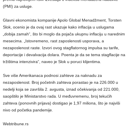
(PMI) za usluge.
Glavni ekonomista kompanije Apolo Global Menadžment, Torsten
Slok, ocenio je da ovaj rast ukazuje kako inflacija u uslugama
„dobija zamah“, što bi moglo da pojača ukupnu inflaciju u narednim
mesecima. „Istovremeno, rast zaposlenosti usporava, a
nezaposlenost raste. Izvori ovog stagflatornog impulsa su tarife,
deportacije i devalvacija dolara. Poenta je da se tema stagflacije na
tržištima intenzivira“, naveo je Slok u poruci klijentima.
Sve više Amerikanaca podnosi zahteve za naknadu za
nezaposlenost. Broj početnih zahteva porastao je na 226.000 u
nedelji koja se završila 2. avgusta, iznad očekivanja od 221.000,
saopštilo je Ministarstvo rada. U međuvremenu, broj tekućih
zahteva (ponovnih prijava) dostigao je 1,97 miliona, što je najviši
nivo od početka pandemije.
Webtribune.rs