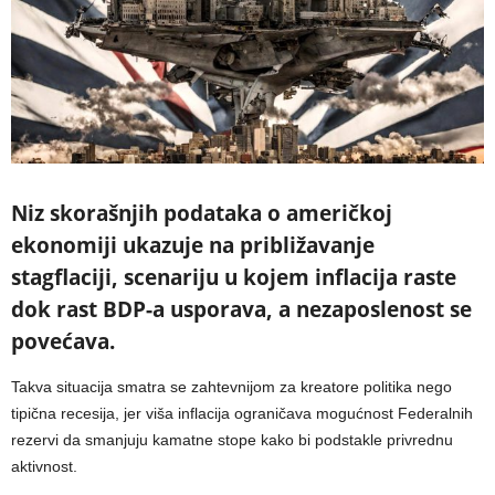
Niz skorašnjih podataka o američkoj
ekonomiji ukazuje na približavanje
stagflaciji, scenariju u kojem inflacija raste
dok rast BDP-a usporava, a nezaposlenost se
povećava.
Takva situacija smatra se zahtevnijom za kreatore politika nego
tipična recesija, jer viša inflacija ograničava mogućnost Federalnih
rezervi da smanjuju kamatne stope kako bi podstakle privrednu
aktivnost.