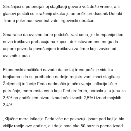
Stručnjaci o potencijalnoj stagflaciji govore već duže vreme, a ti
glasovi postali su izraženiji otkako je američki predsednik Donald
Tramp pokrenuo sveobuhvatni trgovinski obračun.
Smatra se da uvozne tarife podstiču rast cena, jer kompanije deo
novih troškova prebacuju na kupce, dok istovremeno mogu da
uspore privredu povećanjem troškova za firme koje zavise od
uvoznih inputa.
Ekonomski analitičari navode da se taj trend počinje videti u
brojkama i da su prethodne nedelje registrovani znaci stagflacije.
Željeni cilj inflacije Feda nadmašio je očekivanja: inflacija lične
potrošnje, mera rasta cena koju Fed preferira, porasla je u junu za
2,6% na godišnjem nivou, iznad očekivanih 2,5% i iznad majskih
2,4%.
„Ključne mere inflacije Feda više ne pokazuju jasan pad koji je bio
vidljiv ranije ove godine, a i dalje smo oko 80 baznih poena iznad