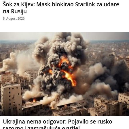
Šok za Kijev: Mask blokirao Starlink za udare
na Rusiju
8. August 2026.
Ukrajina nema odgovor: Pojavilo se rusko
razorno i zastrašujuće oružje!